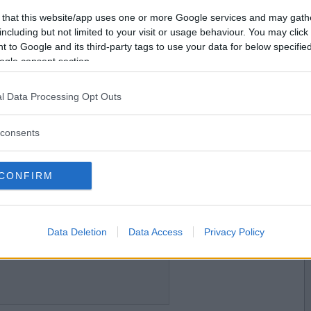
2013-08-09 19:50
Vill du bli
 that this website/app uses one or more Google services and may gath
medlem?
including but not limited to your visit or usage behaviour. You may click 
 to Google and its third-party tags to use your data for below specifi
Skapa nytt konto
ogle consent section.
l Data Processing Opt Outs
2013-08-09 20:07
consents
CONFIRM
2013-08-09 20:10
Data Deletion
Data Access
Privacy Policy