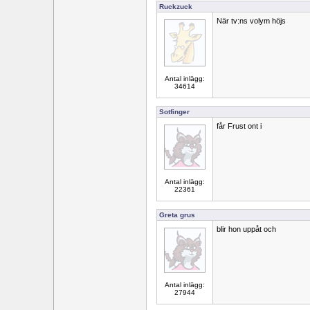
Ruckzuck
När tv:ns volym höjs
Antal inlägg:
34614
Sotfinger
får Frust ont i
Antal inlägg:
22361
Greta grus
blir hon uppåt och
Antal inlägg:
27944