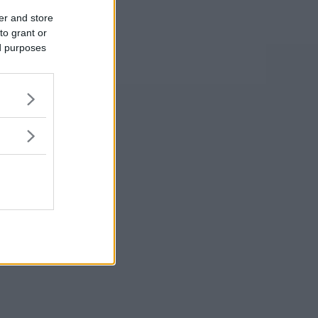
er and store
to grant or
ed purposes