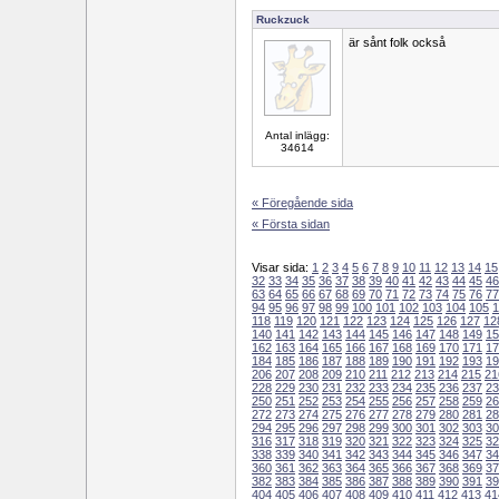
Ruckzuck
är sånt folk också
Antal inlägg:
34614
« Föregående sida
« Första sidan
Visar sida:
1
2
3
4
5
6
7
8
9
10
11
12
13
14
15
32
33
34
35
36
37
38
39
40
41
42
43
44
45
46
63
64
65
66
67
68
69
70
71
72
73
74
75
76
77
94
95
96
97
98
99
100
101
102
103
104
105
1
118
119
120
121
122
123
124
125
126
127
12
140
141
142
143
144
145
146
147
148
149
15
162
163
164
165
166
167
168
169
170
171
17
184
185
186
187
188
189
190
191
192
193
19
206
207
208
209
210
211
212
213
214
215
21
228
229
230
231
232
233
234
235
236
237
23
250
251
252
253
254
255
256
257
258
259
26
272
273
274
275
276
277
278
279
280
281
28
294
295
296
297
298
299
300
301
302
303
30
316
317
318
319
320
321
322
323
324
325
32
338
339
340
341
342
343
344
345
346
347
34
360
361
362
363
364
365
366
367
368
369
37
382
383
384
385
386
387
388
389
390
391
39
404
405
406
407
408
409
410
411
412
413
41