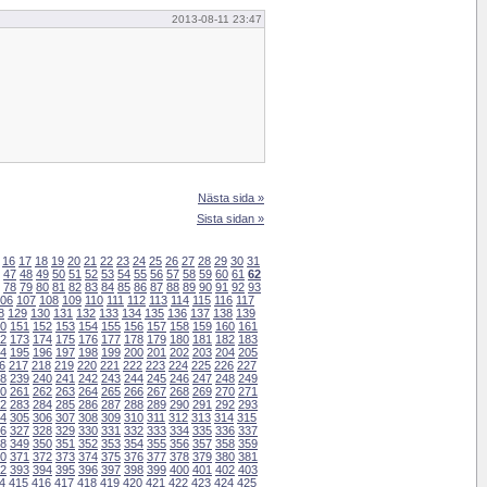
2013-08-11 23:47
Nästa sida »
Sista sidan »
16
17
18
19
20
21
22
23
24
25
26
27
28
29
30
31
47
48
49
50
51
52
53
54
55
56
57
58
59
60
61
62
78
79
80
81
82
83
84
85
86
87
88
89
90
91
92
93
06
107
108
109
110
111
112
113
114
115
116
117
8
129
130
131
132
133
134
135
136
137
138
139
0
151
152
153
154
155
156
157
158
159
160
161
2
173
174
175
176
177
178
179
180
181
182
183
4
195
196
197
198
199
200
201
202
203
204
205
6
217
218
219
220
221
222
223
224
225
226
227
8
239
240
241
242
243
244
245
246
247
248
249
0
261
262
263
264
265
266
267
268
269
270
271
2
283
284
285
286
287
288
289
290
291
292
293
4
305
306
307
308
309
310
311
312
313
314
315
6
327
328
329
330
331
332
333
334
335
336
337
8
349
350
351
352
353
354
355
356
357
358
359
0
371
372
373
374
375
376
377
378
379
380
381
2
393
394
395
396
397
398
399
400
401
402
403
4
415
416
417
418
419
420
421
422
423
424
425