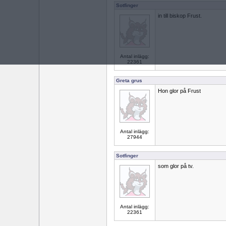
Sotfinger
in till biskop Frust.
Antal inlägg:
22361
Greta grus
Hon glor på Frust
Antal inlägg:
27944
Sotfinger
som glor på tv.
Antal inlägg:
22361