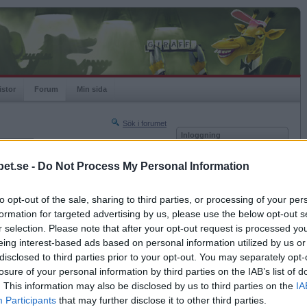
istor
Forum
Min sida
Sök i forumet
Inloggning
rneringar
Användare
et.se -
Do Not Process My Personal Information
Nästa sida »
Lösenord
Sista sidan »
to opt-out of the sale, sharing to third parties, or processing of your per
Kom ihåg mig
2013-08-09 18:32
formation for targeted advertising by us, please use the below opt-out s
Logga in
ät
r selection. Please note that after your opt-out request is processed y
eing interest-based ads based on personal information utilized by us or
Glömt ditt lösenord?
Få ny aktiveringslänk
disclosed to third parties prior to your opt-out. You may separately opt-
losure of your personal information by third parties on the IAB’s list of
. This information may also be disclosed by us to third parties on the
IA
Betapet är gratis!
Participants
that may further disclose it to other third parties.