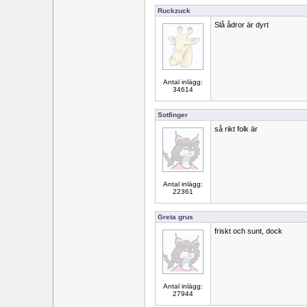
Ruckzuck
Slå ådror är dyrt
Antal inlägg:
34614
Sotfinger
så rikt folk är
Antal inlägg:
22361
Greta grus
friskt och sunt, dock
Antal inlägg:
27944