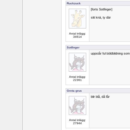
Ruckzuck
[forts Sotfinger]
sitt knä, ty där
Antal inlägg:
34614
Sotfinger
uppstår ful böldbildning som
Antal inlägg:
22361
Greta grus
blir blå, då får
Antal inlägg:
27944