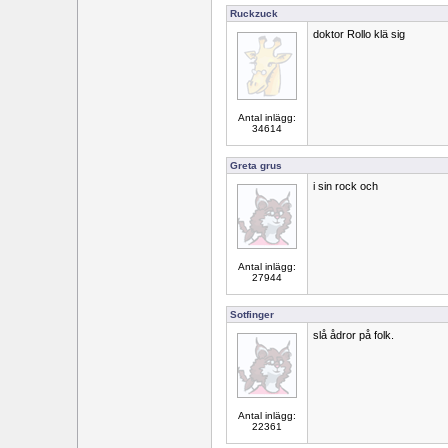
Ruckzuck
doktor Rollo klä sig
Antal inlägg:
34614
Greta grus
i sin rock och
Antal inlägg:
27944
Sotfinger
slå ådror på folk.
Antal inlägg:
22361