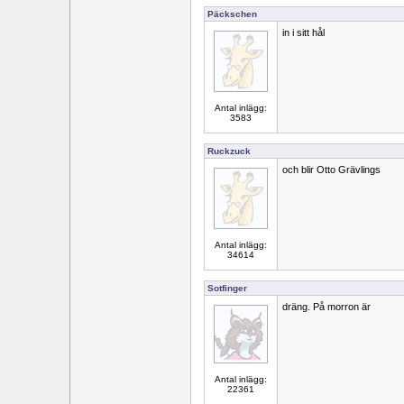
Päckschen
in i sitt hål
Antal inlägg:
3583
Ruckzuck
och blir Otto Grävlings
Antal inlägg:
34614
Sotfinger
dräng. På morron är
Antal inlägg:
22361