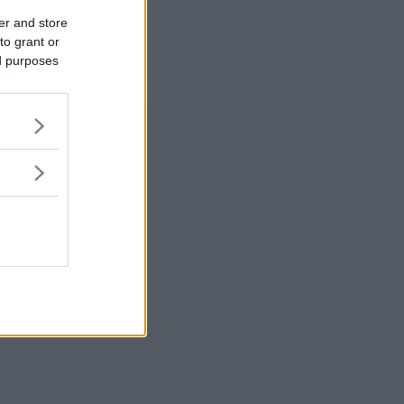
er and store
to grant or
ed purposes