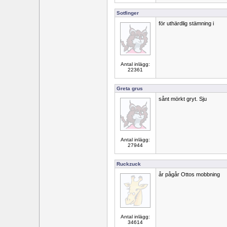
Sotfinger
för uthärdlig stämning i
Antal inlägg:
22361
Greta grus
sånt mörkt gryt. Sju
Antal inlägg:
27944
Ruckzuck
år pågår Ottos mobbning
Antal inlägg:
34614