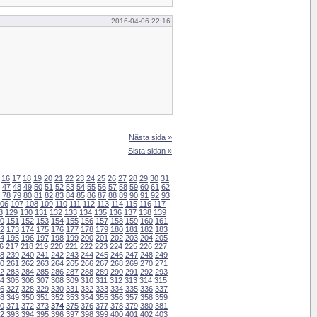
2016-04-06 22:16
Nästa sida »
Sista sidan »
16
17
18
19
20
21
22
23
24
25
26
27
28
29
30
31
47
48
49
50
51
52
53
54
55
56
57
58
59
60
61
62
78
79
80
81
82
83
84
85
86
87
88
89
90
91
92
93
06
107
108
109
110
111
112
113
114
115
116
117
8
129
130
131
132
133
134
135
136
137
138
139
0
151
152
153
154
155
156
157
158
159
160
161
2
173
174
175
176
177
178
179
180
181
182
183
4
195
196
197
198
199
200
201
202
203
204
205
6
217
218
219
220
221
222
223
224
225
226
227
8
239
240
241
242
243
244
245
246
247
248
249
0
261
262
263
264
265
266
267
268
269
270
271
2
283
284
285
286
287
288
289
290
291
292
293
4
305
306
307
308
309
310
311
312
313
314
315
6
327
328
329
330
331
332
333
334
335
336
337
8
349
350
351
352
353
354
355
356
357
358
359
0
371
372
373
374
375
376
377
378
379
380
381
2
393
394
395
396
397
398
399
400
401
402
403