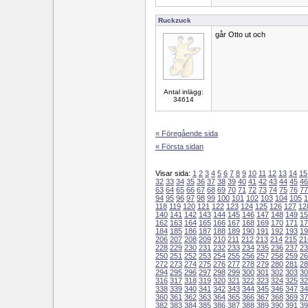
Ruckzuck
går Otto ut och
Antal inlägg:
34614
« Föregående sida
« Första sidan
Visar sida:
1
2
3
4
5
6
7
8
9
10
11
12
13
14
15
32
33
34
35
36
37
38
39
40
41
42
43
44
45
46
63
64
65
66
67
68
69
70
71
72
73
74
75
76
77
94
95
96
97
98
99
100
101
102
103
104
105
1
118
119
120
121
122
123
124
125
126
127
12
140
141
142
143
144
145
146
147
148
149
15
162
163
164
165
166
167
168
169
170
171
17
184
185
186
187
188
189
190
191
192
193
19
206
207
208
209
210
211
212
213
214
215
21
228
229
230
231
232
233
234
235
236
237
23
250
251
252
253
254
255
256
257
258
259
26
272
273
274
275
276
277
278
279
280
281
28
294
295
296
297
298
299
300
301
302
303
30
316
317
318
319
320
321
322
323
324
325
32
338
339
340
341
342
343
344
345
346
347
34
360
361
362
363
364
365
366
367
368
369
37
382
383
384
385
386
387
388
389
390
391
39