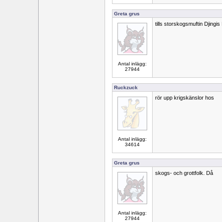
Greta grus
tills storskogsmuftin Djingis
Antal inlägg:
27944
Ruckzuck
rör upp krigskänslor hos
Antal inlägg:
34614
Greta grus
skogs- och grottfolk. Då
Antal inlägg:
27944