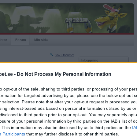
istor
Forum
Min sida
Sök i forumet
Inloggning
rneringar
Användare
et.se -
Do Not Process My Personal Information
Nästa sida »
Lösenord
Sista sidan »
to opt-out of the sale, sharing to third parties, or processing of your per
Kom ihåg mig
2016-04-04 14:54
formation for targeted advertising by us, please use the below opt-out s
Logga in
r selection. Please note that after your opt-out request is processed y
eing interest-based ads based on personal information utilized by us or
Glömt ditt lösenord?
Få ny aktiveringslänk
disclosed to third parties prior to your opt-out. You may separately opt-
losure of your personal information by third parties on the IAB’s list of
. This information may also be disclosed by us to third parties on the
IA
Betapet är gratis!
Participants
that may further disclose it to other third parties.