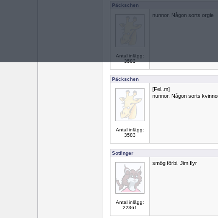
Päckschen
nunnor. Någon sorts orgie
Antal inlägg:
3583
Päckschen
[Fel..m]
nunnor. Någon sorts kvinno
Antal inlägg:
3583
Sotfinger
smög förbi. Jim flyr
Antal inlägg:
22361