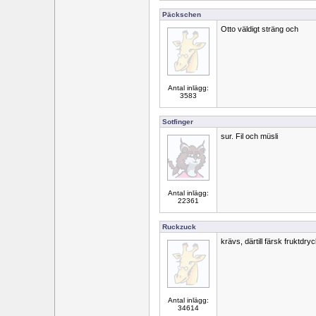
Päckschen
Otto väldigt sträng och
Antal inlägg:
3583
Sotfinger
sur. Fil och müsli
Antal inlägg:
22361
Ruckzuck
krävs, därtill färsk fruktdry
Antal inlägg:
34614