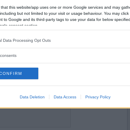
2016-04-04 15:43
Vill du bli
 that this website/app uses one or more Google services and may gath
medlem?
including but not limited to your visit or usage behaviour. You may click 
 to Google and its third-party tags to use your data for below specifi
Skapa nytt konto
ogle consent section.
l Data Processing Opt Outs
2016-04-04 16:30
consents
CONFIRM
2016-04-04 22:14
Data Deletion
Data Access
Privacy Policy