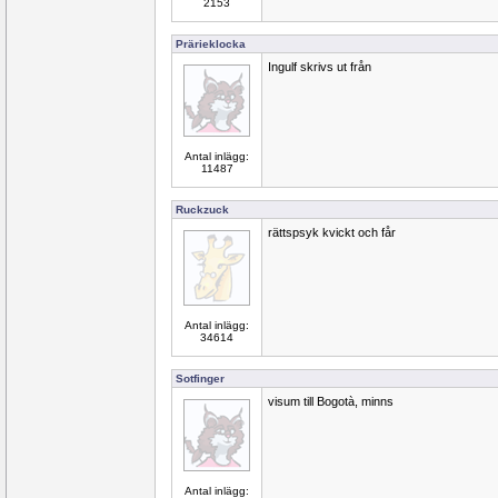
2153
Prärieklocka
Ingulf skrivs ut från
Antal inlägg:
11487
Ruckzuck
rättspsyk kvickt och får
Antal inlägg:
34614
Sotfinger
visum till Bogotà, minns
Antal inlägg: