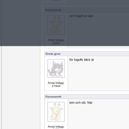
Farnsworth
och Ingolf är lugn
Antal inlägg:
2153
Greta grus
för Ingulfs blick är
Antal inlägg:
27944
Farnsworth
tom och slö. När
Antal inlägg: