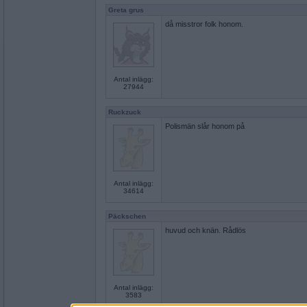
Greta grus
då misstror folk honom.
Antal inlägg:
27944
Ruckzuck
Polismän slår honom på
Antal inlägg:
34614
Päckschen
huvud och knän. Rådlös
Antal inlägg:
3583