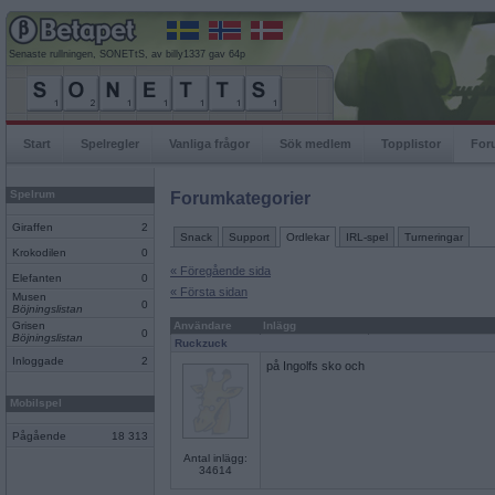
Senaste rullningen, SONETtS, av billy1337 gav 64p
Start
Spelregler
Vanliga frågor
Sök medlem
Topplistor
For
Spelrum
Forumkategorier
Giraffen
2
Snack
Support
Ordlekar
IRL-spel
Turneringar
Krokodilen
0
« Föregående sida
Elefanten
0
« Första sidan
Musen
0
Böjningslistan
Grisen
Användare
Inlägg
0
Böjningslistan
Ruckzuck
Inloggade
2
på Ingolfs sko och
Mobilspel
Pågående
18 313
Antal inlägg:
34614