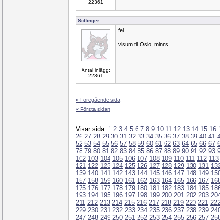
22361
Sotfinger
fel
visum till Oslo, minns
Antal inlägg:
22361
« Föregående sida
« Första sidan
Visar sida:
1
2
3
4
5
6
7
8
9
10
11
12
13
14
15
16
26
27
28
29
30
31
32
33
34
35
36
37
38
39
40
41
52
53
54
55
56
57
58
59
60
61
62
63
64
65
66
67
78
79
80
81
82
83
84
85
86
87
88
89
90
91
92
93
102
103
104
105
106
107
108
109
110
111
112
113
121
122
123
124
125
126
127
128
129
130
131
13
139
140
141
142
143
144
145
146
147
148
149
15
157
158
159
160
161
162
163
164
165
166
167
16
175
176
177
178
179
180
181
182
183
184
185
18
193
194
195
196
197
198
199
200
201
202
203
20
211
212
213
214
215
216
217
218
219
220
221
22
229
230
231
232
233
234
235
236
237
238
239
24
247
248
249
250
251
252
253
254
255
256
257
25