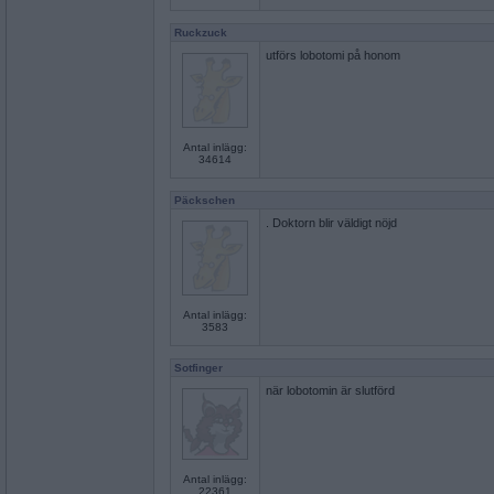
Ruckzuck
utförs lobotomi på honom
Antal inlägg:
34614
Päckschen
. Doktorn blir väldigt nöjd
Antal inlägg:
3583
Sotfinger
när lobotomin är slutförd
Antal inlägg:
22361