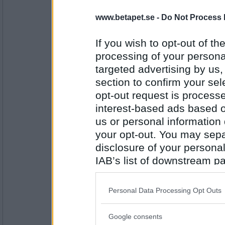
Ruckzuck
www.betapet.se -
Do Not Process 
tjöt Ingolf: "Låt mig
If you wish to opt-out of the
processing of your personal
Antal inlägg:
targeted advertising by us
34614
section to confirm your sel
Greta grus
opt-out request is proces
bli upplyft till Gud
interest-based ads based o
us or personal information d
your opt-out. You may separ
Antal inlägg:
27944
disclosure of your personal
IAB’s list of downstream pa
Ruckzuck
also be disclosed by us to 
och bli frälst!" Då
Downstream Participants
th
Personal Data Processing Opt Outs
third parties.
Antal inlägg:
Google consents
34614
Please note that this web