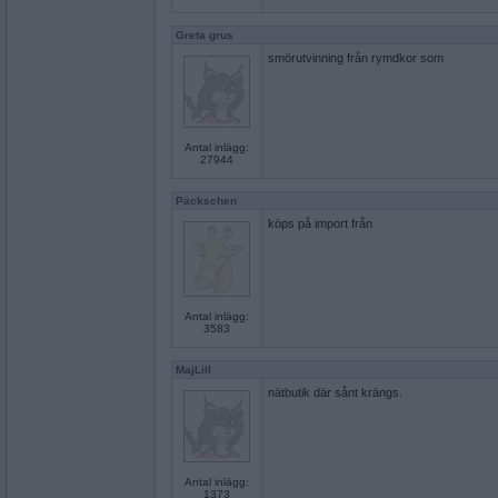
Greta grus
smörutvinning från rymdkor som
Antal inlägg:
27944
Päckschen
köps på import från
Antal inlägg:
3583
MajLill
nätbutik där sånt krängs.
Antal inlägg:
1373