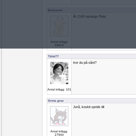
Ruckzuck
År 2140 sprängs Pluto
Antal inlägg:
34614
Tähti77
tror du på sånt?
Antal inlägg: 101
Greta grus
Jorå, koskit sprids till
Antal inlägg:
27944