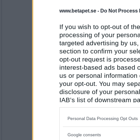
Greta grus
www.betapet.se -
Do Not Process 
På vårt bröd läggs
If you wish to opt-out of the
processing of your personal
Antal inlägg:
27944
targeted advertising by us
section to confirm your sel
Ruckzuck
små rymdblommor och fläsk
opt-out request is proces
interest-based ads based o
us or personal information d
your opt-out. You may separ
Antal inlägg:
34614
disclosure of your personal
IAB’s list of downstream pa
gubri
also be disclosed by us to 
med lök som stekts
Downstream Participants
th
Personal Data Processing Opt Outs
third parties.
Antal inlägg:
Google consents
2080
Please note that this web