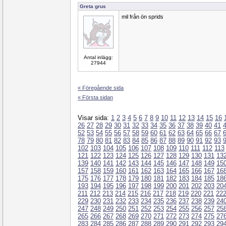
Greta grus
mil från ön sprids
Antal inlägg:
27944
« Föregående sida
« Första sidan
Visar sida:
1
2
3
4
5
6
7
8
9
10
11
12
13
14
15
16
26
27
28
29
30
31
32
33
34
35
36
37
38
39
40
41
52
53
54
55
56
57
58
59
60
61
62
63
64
65
66
67
78
79
80
81
82
83
84
85
86
87
88
89
90
91
92
93
102
103
104
105
106
107
108
109
110
111
112
113
121
122
123
124
125
126
127
128
129
130
131
13
139
140
141
142
143
144
145
146
147
148
149
15
157
158
159
160
161
162
163
164
165
166
167
16
175
176
177
178
179
180
181
182
183
184
185
18
193
194
195
196
197
198
199
200
201
202
203
20
211
212
213
214
215
216
217
218
219
220
221
22
229
230
231
232
233
234
235
236
237
238
239
24
247
248
249
250
251
252
253
254
255
256
257
25
265
266
267
268
269
270
271
272
273
274
275
27
283
284
285
286
287
288
289
290
291
292
293
29