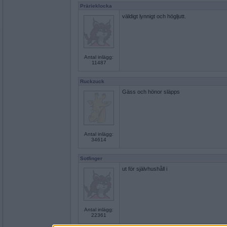
Prärieklocka
väldigt lynnigt och högljutt.
Antal inlägg:
11487
Ruckzuck
Gäss och hönor släpps
Antal inlägg:
34614
Sotfinger
ut för självhushåll i
Antal inlägg:
22361