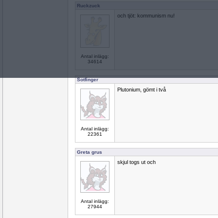
Ruckzuck
och tjöt: kommunism nu!
Antal inlägg:
34614
Sotfinger
Plutonium, gömt i två
Antal inlägg:
22361
Greta grus
skjul togs ut och
Antal inlägg:
27944