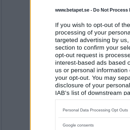
Ruckzuck
www.betapet.se -
Do Not Process 
ur och skur, och
If you wish to opt-out of the
processing of your personal
Antal inlägg:
34614
targeted advertising by us
section to confirm your sel
Greta grus
opt-out request is proces
får får bo på
interest-based ads based o
us or personal information d
your opt-out. You may separ
Antal inlägg:
27944
disclosure of your personal
IAB’s list of downstream pa
Ruckzuck
någon ö i skärgår'n.
also be disclosed by us to 
Downstream Participants
th
Personal Data Processing Opt Outs
third parties.
Antal inlägg:
Google consents
34614
Please note that this web