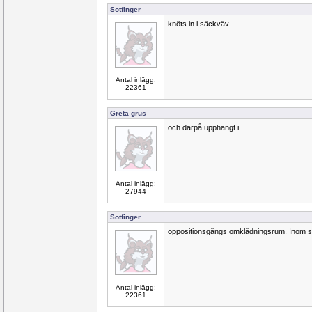
Sotfinger
knöts in i säckväv
Antal inlägg:
22361
Greta grus
och därpå upphängt i
Antal inlägg:
27944
Sotfinger
oppositionsgängs omklädningsrum. Inom s
Antal inlägg:
22361