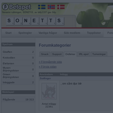
Senaste rullningen, SONETtS, av billy1337 gav 64p
Start
Spelregler
Vanliga frågor
Sök medlem
Topplistor
For
Spelrum
Forumkategorier
Giraffen
2
Snack
Support
Ordlekar
IRL-spel
Turneringar
Krokodilen
0
« Föregående sida
Elefanten
0
« Första sidan
Musen
0
Böjningslistan
Grisen
Användare
Inlägg
0
Böjningslistan
Sotfinger
Inloggade
2
, om sånt djur blir
Mobilspel
Pågående
18 313
Antal inlägg:
22361