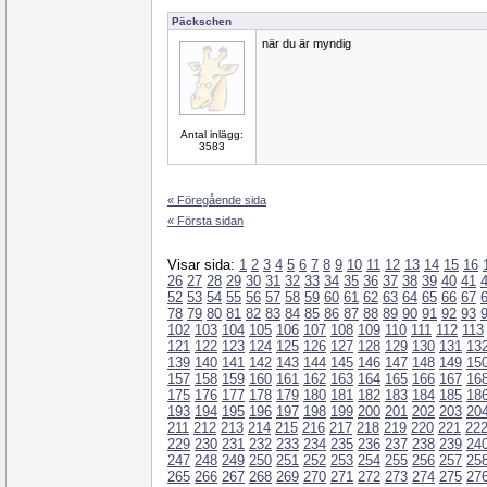
Päckschen
när du är myndig
Antal inlägg:
3583
« Föregående sida
« Första sidan
Visar sida:
1
2
3
4
5
6
7
8
9
10
11
12
13
14
15
16
26
27
28
29
30
31
32
33
34
35
36
37
38
39
40
41
52
53
54
55
56
57
58
59
60
61
62
63
64
65
66
67
78
79
80
81
82
83
84
85
86
87
88
89
90
91
92
93
102
103
104
105
106
107
108
109
110
111
112
113
121
122
123
124
125
126
127
128
129
130
131
13
139
140
141
142
143
144
145
146
147
148
149
15
157
158
159
160
161
162
163
164
165
166
167
16
175
176
177
178
179
180
181
182
183
184
185
18
193
194
195
196
197
198
199
200
201
202
203
20
211
212
213
214
215
216
217
218
219
220
221
22
229
230
231
232
233
234
235
236
237
238
239
24
247
248
249
250
251
252
253
254
255
256
257
25
265
266
267
268
269
270
271
272
273
274
275
27