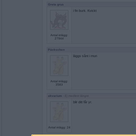
Greta grus
i fin burk. Kvickt
Antal inlägg:
27944
Päckschen
läggs sånt i mun
Antal inlägg:
3583
akvarium
- Ej medlem längre
blir ditt får yr.
Antal inlägg: 24