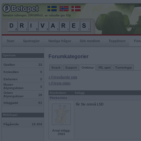
Senaste rullningen, DRIVAReS, av nataollie gav 63p
Start
Spelregler
Vanliga frågor
Sök medlem
Topplistor
For
Spelrum
Forumkategorier
Giraffen
33
Snack
Support
Ordlekar
IRL-spel
Turneringar
Krokodilen
0
« Föregående sida
Elefanten
0
« Första sidan
Musen
0
Böjningslistan
Grisen
Användare
Inlägg
28
Böjningslistan
Päckschen
Inloggade
61
får Siv också LSD
Mobilspel
Pågående
18 404
Antal inlägg:
3583