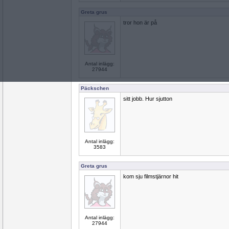
Greta grus
tror hon är på
Antal inlägg:
27944
Päckschen
sitt jobb. Hur sjutton
Antal inlägg:
3583
Greta grus
kom sju filmstjärnor hit
Antal inlägg:
27944