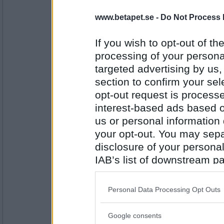
Päckschen
Din syn blir märklig
www.betapet.se -
Do Not Process 
If you wish to opt-out of the
processing of your personal
Antal inlägg:
3583
targeted advertising by us
section to confirm your sel
Greta grus
och du hör ljuvlig
opt-out request is proces
interest-based ads based o
us or personal information d
your opt-out. You may separ
Antal inlägg:
27944
disclosure of your personal
Päckschen
IAB’s list of downstream pa
musik. Din omgivning tycks
also be disclosed by us to 
Downstream Participants
th
Personal Data Processing Opt Outs
third parties.
Antal inlägg:
3583
Google consents
Please note that this web