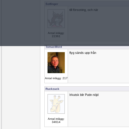
Sotfinger
till försoning, och när
Antal inlägg:
22361
TomasWord
flyg sänds upp från
Antal inlägg: 217
Ruckzuck
Irkutsk blir Putin nöjd
Antal inlägg:
34614