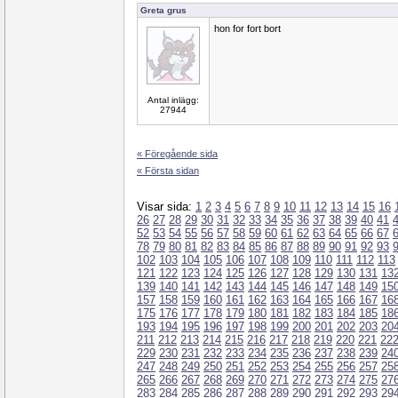
Greta grus
hon for fort bort
Antal inlägg:
27944
« Föregående sida
« Första sidan
Visar sida:
1
2
3
4
5
6
7
8
9
10
11
12
13
14
15
16
26
27
28
29
30
31
32
33
34
35
36
37
38
39
40
41
52
53
54
55
56
57
58
59
60
61
62
63
64
65
66
67
78
79
80
81
82
83
84
85
86
87
88
89
90
91
92
93
102
103
104
105
106
107
108
109
110
111
112
113
121
122
123
124
125
126
127
128
129
130
131
13
139
140
141
142
143
144
145
146
147
148
149
15
157
158
159
160
161
162
163
164
165
166
167
16
175
176
177
178
179
180
181
182
183
184
185
18
193
194
195
196
197
198
199
200
201
202
203
20
211
212
213
214
215
216
217
218
219
220
221
22
229
230
231
232
233
234
235
236
237
238
239
24
247
248
249
250
251
252
253
254
255
256
257
25
265
266
267
268
269
270
271
272
273
274
275
27
283
284
285
286
287
288
289
290
291
292
293
29