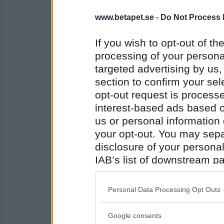
Ruckzuck
www.betapet.se -
Do Not Process 
syns Bills fru i
If you wish to opt-out of the
processing of your personal
Antal inlägg:
34614
targeted advertising by us
section to confirm your sel
Sotfinger
opt-out request is proces
bild på tv. Hon
interest-based ads based o
us or personal information d
your opt-out. You may separ
Antal inlägg:
22361
disclosure of your personal
IAB’s list of downstream pa
TomasWord
är sur på Putin
also be disclosed by us to 
Downstream Participants
th
Personal Data Processing Opt Outs
third parties.
Antal inlägg: 217
Google consents
Please note that this web