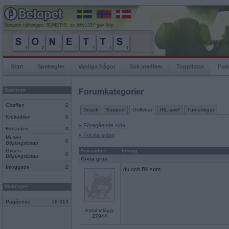
Senaste rullningen, SONETtS, av billy1337 gav 64p
Start
Spelregler
Vanliga frågor
Sök medlem
Topplistor
For
Spelrum
Forumkategorier
Giraffen
2
Snack
Support
Ordlekar
IRL-spel
Turneringar
Krokodilen
0
« Föregående sida
Elefanten
0
« Första sidan
Musen
0
Böjningslistan
Grisen
Användare
Inlägg
0
Böjningslistan
Greta grus
Inloggade
2
du och Bill som
Mobilspel
Pågående
18 313
Antal inlägg:
27944