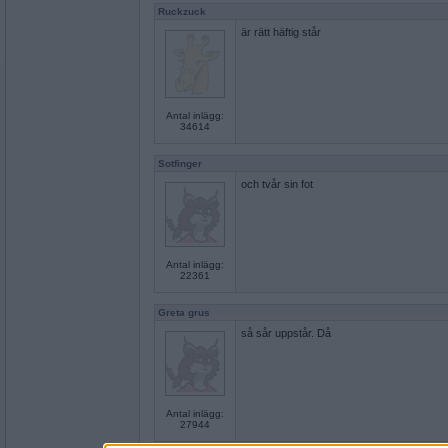
Ruckzuck
är rätt häftig står
Antal inlägg:
34614
Sotfinger
och tvår sin fot
Antal inlägg:
22361
Greta grus
så sår uppstår. Då
Antal inlägg:
27944