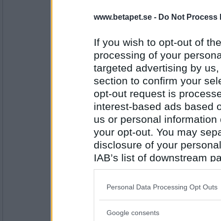
Tessica
www.betapet.se -
Do Not Process 
julglögg bli Iors substitut
If you wish to opt-out of the
processing of your personal
targeted advertising by us
Antal inlägg:
2455
section to confirm your sel
opt-out request is proces
Rombis
- Ej medlem längre
och möjligtvis någon morot
interest-based ads based o
us or personal information d
your opt-out. You may separ
disclosure of your personal
Antal inlägg:
12458
IAB’s list of downstream pa
Päckschen
also be disclosed by us to 
som kvällsmål. Glögg är
Downstream Participants
th
Personal Data Processing Opt Outs
third parties.
Google consents
Please note that this web
Antal inlägg: