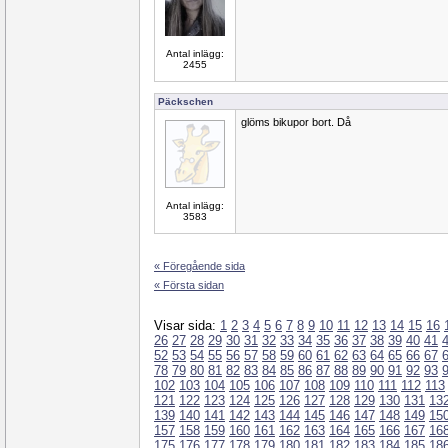
Antal inlägg:
2455
Päckschen
glöms bikupor bort. Då
Antal inlägg:
3583
« Föregående sida
« Första sidan
Visar sida:
1
2
3
4
5
6
7
8
9
10
11
12
13
14
15
16
26
27
28
29
30
31
32
33
34
35
36
37
38
39
40
41
52
53
54
55
56
57
58
59
60
61
62
63
64
65
66
67
78
79
80
81
82
83
84
85
86
87
88
89
90
91
92
93
102
103
104
105
106
107
108
109
110
111
112
113
121
122
123
124
125
126
127
128
129
130
131
13
139
140
141
142
143
144
145
146
147
148
149
15
157
158
159
160
161
162
163
164
165
166
167
16
175
176
177
178
179
180
181
182
183
184
185
18