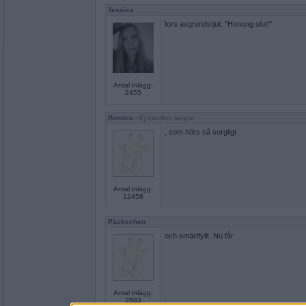
Tessica
Iors avgrundstjut: "Honung slut!"
Antal inlägg:
2455
Rombis
- Ej medlem längre
, som hörs så sorgligt
Antal inlägg:
12458
Päckschen
och smärtfyllt. Nu får
Antal inlägg:
3583