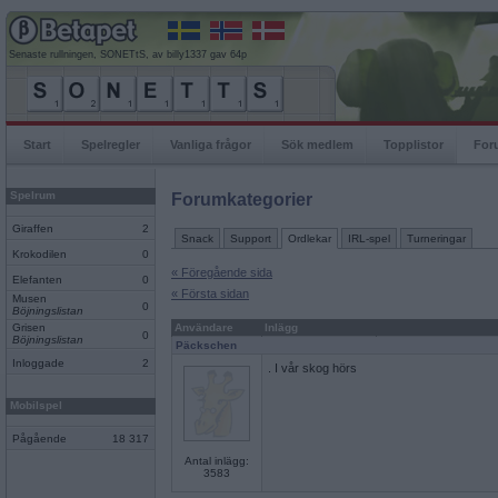
Senaste rullningen, SONETtS, av billy1337 gav 64p
Start
Spelregler
Vanliga frågor
Sök medlem
Topplistor
For
Spelrum
Forumkategorier
Giraffen
2
Snack
Support
Ordlekar
IRL-spel
Turneringar
Krokodilen
0
« Föregående sida
Elefanten
0
« Första sidan
Musen
0
Böjningslistan
Grisen
Användare
Inlägg
0
Böjningslistan
Päckschen
Inloggade
2
. I vår skog hörs
Mobilspel
Pågående
18 317
Antal inlägg:
3583