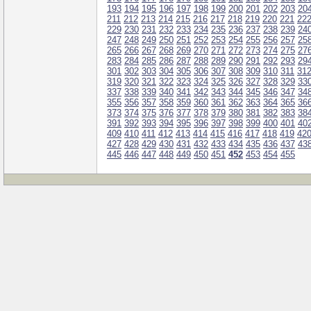
193
194
195
196
197
198
199
200
201
202
203
20
211
212
213
214
215
216
217
218
219
220
221
22
229
230
231
232
233
234
235
236
237
238
239
24
247
248
249
250
251
252
253
254
255
256
257
25
265
266
267
268
269
270
271
272
273
274
275
27
283
284
285
286
287
288
289
290
291
292
293
29
301
302
303
304
305
306
307
308
309
310
311
31
319
320
321
322
323
324
325
326
327
328
329
33
337
338
339
340
341
342
343
344
345
346
347
34
355
356
357
358
359
360
361
362
363
364
365
36
373
374
375
376
377
378
379
380
381
382
383
38
391
392
393
394
395
396
397
398
399
400
401
40
409
410
411
412
413
414
415
416
417
418
419
42
427
428
429
430
431
432
433
434
435
436
437
43
445
446
447
448
449
450
451
452
453
454
455