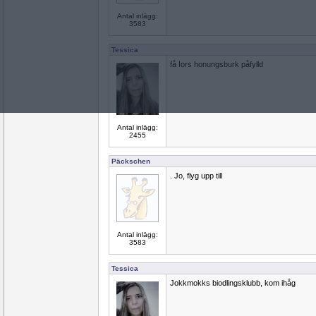
Antal inlägg:
3583
Tessica
få Iors honungsburk påfylld
Antal inlägg:
2455
Päckschen
. Jo, flyg upp till
Antal inlägg:
3583
Tessica
Jokkmokks biodlingsklubb, kom ihåg