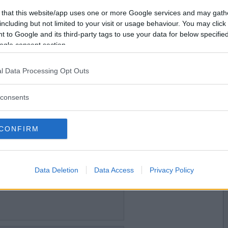
2015-08-27 18:38
Vill du bli
 that this website/app uses one or more Google services and may gath
t
medlem?
including but not limited to your visit or usage behaviour. You may click 
 to Google and its third-party tags to use your data for below specifi
Skapa nytt konto
ogle consent section.
l Data Processing Opt Outs
2015-08-27 18:53
consents
CONFIRM
2015-08-27 18:57
Data Deletion
Data Access
Privacy Policy