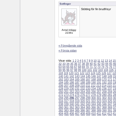
Sotfinger
Stötting för fin brudfrisyr
Antal inlägg:
22361
« Föregående sida
« Första sidan
Visar sida:
1
2
3
4
5
6
7
8
9
10
11
12
13
14
15
32
33
34
35
36
37
38
39
40
41
42
43
44
45
46
63
64
65
66
67
68
69
70
71
72
73
74
75
76
77
94
95
96
97
98
99
100
101
102
103
104
105
1
118
119
120
121
122
123
124
125
126
127
12
140
141
142
143
144
145
146
147
148
149
15
162
163
164
165
166
167
168
169
170
171
17
184
185
186
187
188
189
190
191
192
193
19
206
207
208
209
210
211
212
213
214
215
21
228
229
230
231
232
233
234
235
236
237
23
250
251
252
253
254
255
256
257
258
259
26
272
273
274
275
276
277
278
279
280
281
28
294
295
296
297
298
299
300
301
302
303
30
316
317
318
319
320
321
322
323
324
325
32
338
339
340
341
342
343
344
345
346
347
34
360
361
362
363
364
365
366
367
368
369
37
382
383
384
385
386
387
388
389
390
391
39
404
405
406
407
408
409
410
411
412
413
41