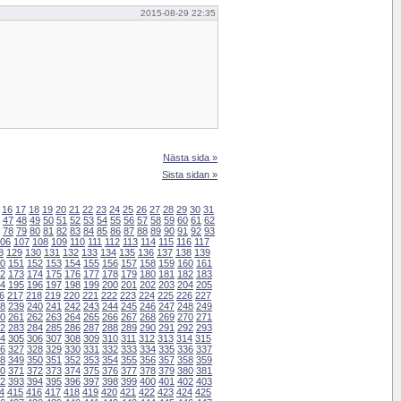
2015-08-29 22:35
Nästa sida »
Sista sidan »
16
17
18
19
20
21
22
23
24
25
26
27
28
29
30
31
47
48
49
50
51
52
53
54
55
56
57
58
59
60
61
62
78
79
80
81
82
83
84
85
86
87
88
89
90
91
92
93
06
107
108
109
110
111
112
113
114
115
116
117
8
129
130
131
132
133
134
135
136
137
138
139
0
151
152
153
154
155
156
157
158
159
160
161
2
173
174
175
176
177
178
179
180
181
182
183
4
195
196
197
198
199
200
201
202
203
204
205
6
217
218
219
220
221
222
223
224
225
226
227
8
239
240
241
242
243
244
245
246
247
248
249
0
261
262
263
264
265
266
267
268
269
270
271
2
283
284
285
286
287
288
289
290
291
292
293
4
305
306
307
308
309
310
311
312
313
314
315
6
327
328
329
330
331
332
333
334
335
336
337
8
349
350
351
352
353
354
355
356
357
358
359
0
371
372
373
374
375
376
377
378
379
380
381
2
393
394
395
396
397
398
399
400
401
402
403
4
415
416
417
418
419
420
421
422
423
424
425