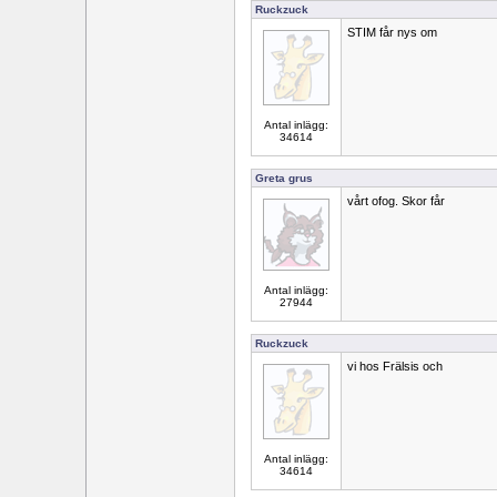
Ruckzuck
STIM får nys om
Antal inlägg:
34614
Greta grus
vårt ofog. Skor får
Antal inlägg:
27944
Ruckzuck
vi hos Frälsis och
Antal inlägg:
34614