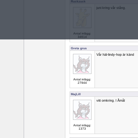
Ruckzuck
juni kring vår stång.
Antal inlägg:
34614
Greta grus
Vår häl-lindy-hop är känd
Antal inlägg:
27944
MajLill
vitt omkring. I Åmål
Antal inlägg:
1373