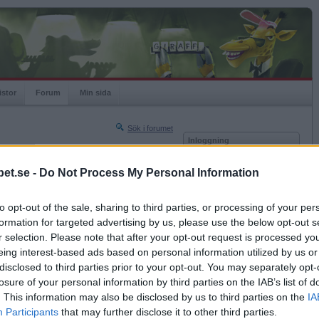
istor
Forum
Min sida
Sök i forumet
Inloggning
rneringar
Användare
et.se -
Do Not Process My Personal Information
Nästa sida »
Lösenord
Sista sidan »
to opt-out of the sale, sharing to third parties, or processing of your per
Kom ihåg mig
2015-08-27 18:27
formation for targeted advertising by us, please use the below opt-out s
Logga in
r selection. Please note that after your opt-out request is processed y
eing interest-based ads based on personal information utilized by us or
Glömt ditt lösenord?
Få ny aktiveringslänk
disclosed to third parties prior to your opt-out. You may separately opt-
losure of your personal information by third parties on the IAB’s list of
. This information may also be disclosed by us to third parties on the
IA
Betapet är gratis!
Participants
that may further disclose it to other third parties.