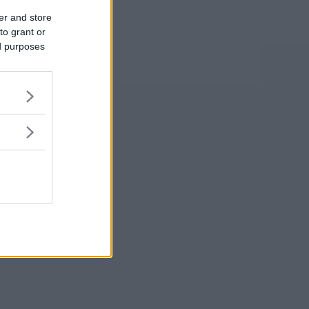
er and store
to grant or
ed purposes