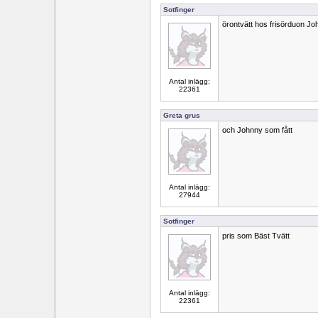
Sotfinger
örontvätt hos frisörduon Jo
Antal inlägg:
22361
Greta grus
och Johnny som fått
Antal inlägg:
27944
Sotfinger
pris som Bäst Tvätt
Antal inlägg:
22361