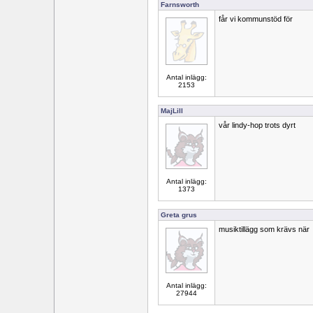
Farnsworth
får vi kommunstöd för
Antal inlägg:
2153
MajLill
vår lindy-hop trots dyrt
Antal inlägg:
1373
Greta grus
musiktillägg som krävs när
Antal inlägg:
27944