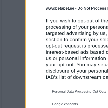
Sotfinger
www.betapet.se -
Do Not Process 
på sin stjärt när
If you wish to opt-out of the
processing of your personal
Antal inlägg:
22361
targeted advertising by us
section to confirm your sel
Ruckzuck
opt-out request is proces
folk får nån nitlott
interest-based ads based o
us or personal information d
your opt-out. You may separ
Antal inlägg:
34614
disclosure of your personal
IAB’s list of downstream pa
Sotfinger
. Folk är ju så
also be disclosed by us to 
Downstream Participants
th
Personal Data Processing Opt Outs
third parties.
Antal inlägg:
Google consents
22361
Please note that this web