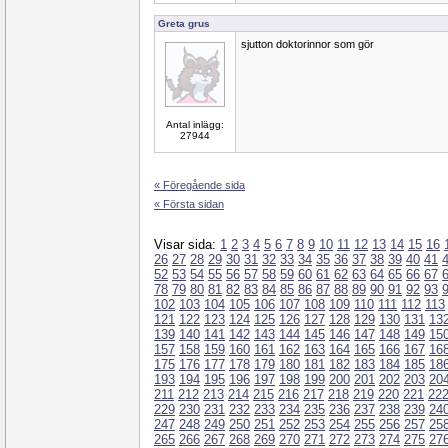
Greta grus
sjutton doktorinnor som gör
Antal inlägg:
27944
« Föregående sida
« Första sidan
Visar sida:
1
2
3
4
5
6
7
8
9
10
11
12
13
14
15
16
26
27
28
29
30
31
32
33
34
35
36
37
38
39
40
41
52
53
54
55
56
57
58
59
60
61
62
63
64
65
66
67
78
79
80
81
82
83
84
85
86
87
88
89
90
91
92
93
102
103
104
105
106
107
108
109
110
111
112
113
121
122
123
124
125
126
127
128
129
130
131
13
139
140
141
142
143
144
145
146
147
148
149
15
157
158
159
160
161
162
163
164
165
166
167
16
175
176
177
178
179
180
181
182
183
184
185
18
193
194
195
196
197
198
199
200
201
202
203
20
211
212
213
214
215
216
217
218
219
220
221
22
229
230
231
232
233
234
235
236
237
238
239
24
247
248
249
250
251
252
253
254
255
256
257
25
265
266
267
268
269
270
271
272
273
274
275
27