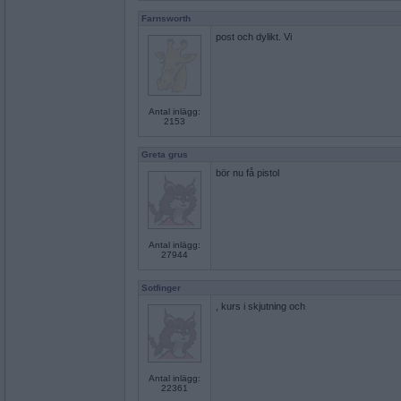
Farnsworth
post och dylikt. Vi
Antal inlägg:
2153
Greta grus
bör nu få pistol
Antal inlägg:
27944
Sotfinger
, kurs i skjutning och
Antal inlägg:
22361