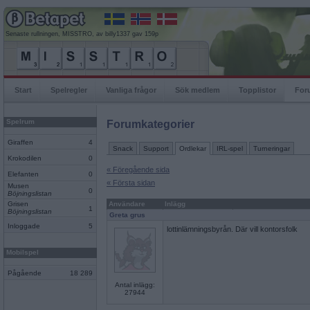
Senaste rullningen, MISSTRO, av billy1337 gav 159p
Start
Spelregler
Vanliga frågor
Sök medlem
Topplistor
For
Spelrum
Forumkategorier
Giraffen
4
Snack
Support
Ordlekar
IRL-spel
Turneringar
Krokodilen
0
« Föregående sida
Elefanten
0
« Första sidan
Musen
0
Böjningslistan
Grisen
Användare
Inlägg
1
Böjningslistan
Greta grus
Inloggade
5
lottinlämningsbyrån. Där vill kontorsfolk
Mobilspel
Pågående
18 289
Antal inlägg:
27944