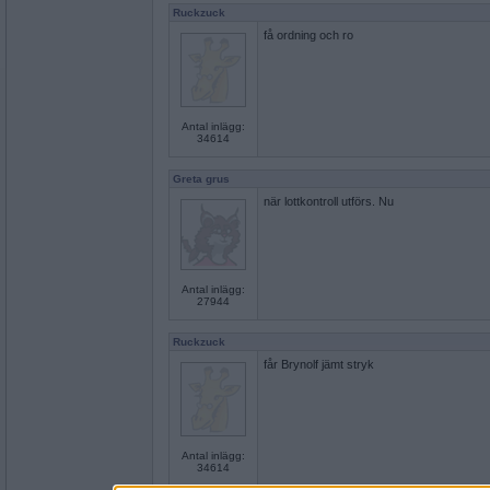
Ruckzuck
få ordning och ro
Antal inlägg:
34614
Greta grus
när lottkontroll utförs. Nu
Antal inlägg:
27944
Ruckzuck
får Brynolf jämt stryk
Antal inlägg:
34614