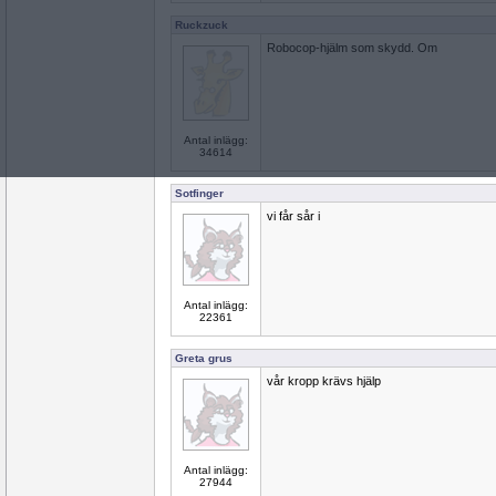
Ruckzuck
Robocop-hjälm som skydd. Om
Antal inlägg:
34614
Sotfinger
vi får sår i
Antal inlägg:
22361
Greta grus
vår kropp krävs hjälp
Antal inlägg:
27944