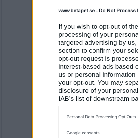
Ruckzuck
www.betapet.se -
Do Not Process 
fr.o.m. sändning nr 1.
If you wish to opt-out of the
processing of your personal
Antal inlägg:
targeted advertising by us
34614
section to confirm your sel
eva-leva
opt-out request is proces
Så kom Jöns på
interest-based ads based o
us or personal information d
your opt-out. You may separ
Antal inlägg:
15408
disclosure of your personal
IAB’s list of downstream pa
Greta grus
also be disclosed by us to 
rätt köl och fick
Downstream Participants
th
Personal Data Processing Opt Outs
third parties.
Antal inlägg:
Google consents
27944
Please note that this web