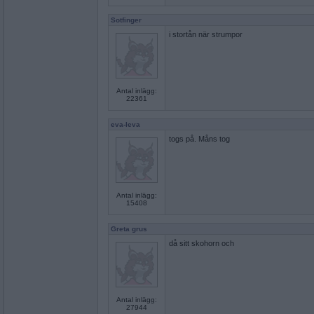
Sotfinger
i stortån när strumpor
Antal inlägg:
22361
eva-leva
togs på. Måns tog
Antal inlägg:
15408
Greta grus
då sitt skohorn och
Antal inlägg:
27944