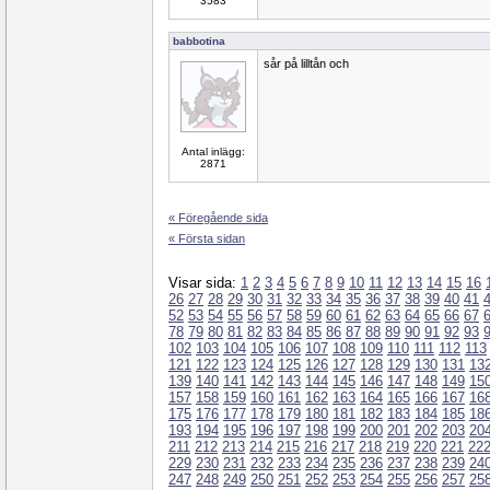
3583
babbotina
sår på lilltån och
Antal inlägg:
2871
« Föregående sida
« Första sidan
Visar sida:
1
2
3
4
5
6
7
8
9
10
11
12
13
14
15
16
26
27
28
29
30
31
32
33
34
35
36
37
38
39
40
41
52
53
54
55
56
57
58
59
60
61
62
63
64
65
66
67
78
79
80
81
82
83
84
85
86
87
88
89
90
91
92
93
102
103
104
105
106
107
108
109
110
111
112
113
121
122
123
124
125
126
127
128
129
130
131
13
139
140
141
142
143
144
145
146
147
148
149
15
157
158
159
160
161
162
163
164
165
166
167
16
175
176
177
178
179
180
181
182
183
184
185
18
193
194
195
196
197
198
199
200
201
202
203
20
211
212
213
214
215
216
217
218
219
220
221
22
229
230
231
232
233
234
235
236
237
238
239
24
247
248
249
250
251
252
253
254
255
256
257
25