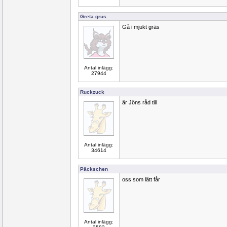
Greta grus
Gå i mjukt gräs
Antal inlägg:
27944
Ruckzuck
är Jöns råd till
Antal inlägg:
34614
Päckschen
oss som lätt får
Antal inlägg: