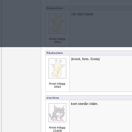
Päckschen
i för hårt! Därför
Antal inlägg:
3583
Päckschen
(krock, forts. Greta)
Antal inlägg:
3583
eva-leva
kom stortån i kläm.
Antal inlägg:
15408