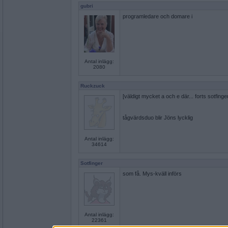
gubri
programledare och domare i
Antal inlägg:
2080
Ruckzuck
[väldigt mycket a och e där... forts sotfinge
tågvärdsduo blir Jöns lycklig
Antal inlägg:
34614
Sotfinger
som få. Mys-kväll införs
Antal inlägg:
22361