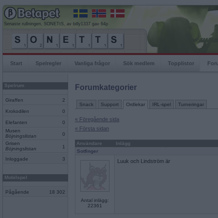
Senaste rullningen, SONETtS, av billy1337 gav 64p
Start
Spelregler
Vanliga frågor
Sök medlem
Topplistor
For
Spelrum
Forumkategorier
Giraffen
2
Snack
Support
Ordlekar
IRL-spel
Turneringar
Krokodilen
0
« Föregående sida
Elefanten
0
« Första sidan
Musen
0
Böjningslistan
Grisen
Användare
Inlägg
1
Böjningslistan
Sotfinger
Inloggade
3
Luuk och Lindström är
Mobilspel
Pågående
18 302
Antal inlägg:
22361