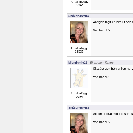
Antal inlägg:
8262
SmålandsMira
Äntligen tagit ett beslut och 
Vad har du?
Antal inlägg:
22535
Miominmio11
- Ej medlem längre
Ska äta gott från grillen nu..:
Vad har du?
Antal inlägg:
9654
SmålandsMira
Ätit en delikat middag som s
Vad har du?