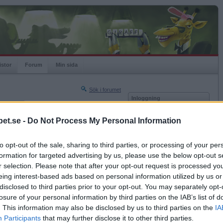
istor
Forum
Min sida
Sök i forumet
Inloggning
rneringar
Användare
et.se -
Do Not Process My Personal Information
Nästa sida »
Lösenord
Sista sidan »
to opt-out of the sale, sharing to third parties, or processing of your per
Kom ihåg mig
2017-05-05 19:26
formation for targeted advertising by us, please use the below opt-out s
Logga in
r selection. Please note that after your opt-out request is processed y
eing interest-based ads based on personal information utilized by us or
Glömt ditt lösenord?
Få ny aktiveringslänk
disclosed to third parties prior to your opt-out. You may separately opt-
losure of your personal information by third parties on the IAB’s list of
. This information may also be disclosed by us to third parties on the
IA
Betapet är gratis!
Participants
that may further disclose it to other third parties.