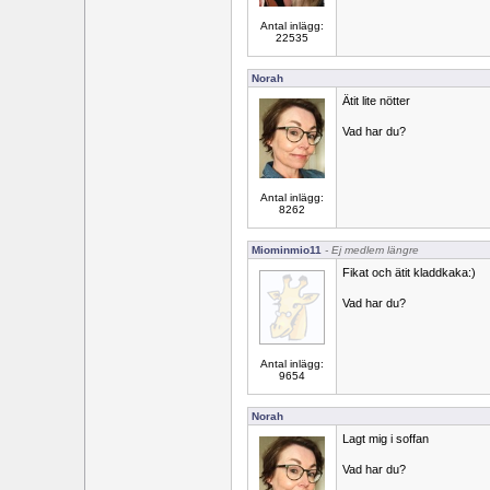
Antal inlägg:
22535
Norah
Ätit lite nötter
Vad har du?
Antal inlägg:
8262
Miominmio11
- Ej medlem längre
Fikat och ätit kladdkaka:)
Vad har du?
Antal inlägg:
9654
Norah
Lagt mig i soffan
Vad har du?