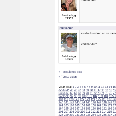
Antal inlägg:
22535
remvanrijn
mindre kunskap än en femte
vad har du ?
Antal inlägg:
16685
« Föregående sida
« Första sidan
Visar sida:
1
2
3
4
5
6
7
8
9
10
11
12
13
14
15
32
33
34
35
36
37
38
39
40
41
42
43
44
45
46
63
64
65
66
67
68
69
70
71
72
73
74
75
76
77
94
95
96
97
98
99
100
101
102
103
104
105
1
118
119
120
121
122
123
124
125
126
127
12
140
141
142
143
144
145
146
147
148
149
15
162
163
164
165
166
167
168
169
170
171
17
184
185
186
187
188
189
190
191
192
193
19
206
207
208
209
210
211
212
213
214
215
21
228
229
230
231
232
233
234
235
236
237
23