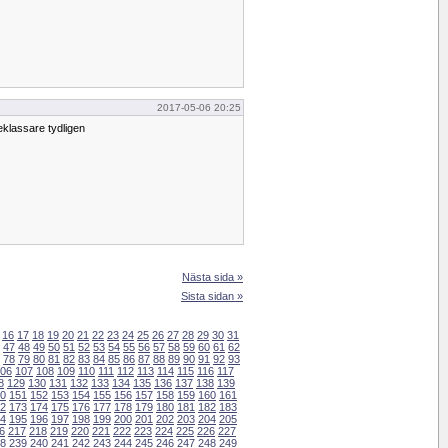
2017-05-06 20:25
klassare tydligen
Nästa sida »
Sista sidan »
16
17
18
19
20
21
22
23
24
25
26
27
28
29
30
31
47
48
49
50
51
52
53
54
55
56
57
58
59
60
61
62
78
79
80
81
82
83
84
85
86
87
88
89
90
91
92
93
06
107
108
109
110
111
112
113
114
115
116
117
8
129
130
131
132
133
134
135
136
137
138
139
0
151
152
153
154
155
156
157
158
159
160
161
2
173
174
175
176
177
178
179
180
181
182
183
4
195
196
197
198
199
200
201
202
203
204
205
6
217
218
219
220
221
222
223
224
225
226
227
8
239
240
241
242
243
244
245
246
247
248
249