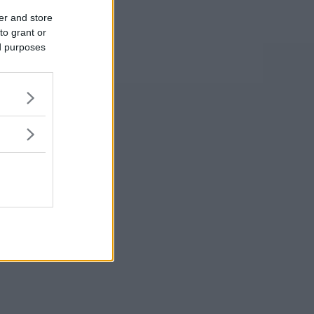
er and store
to grant or
ed purposes