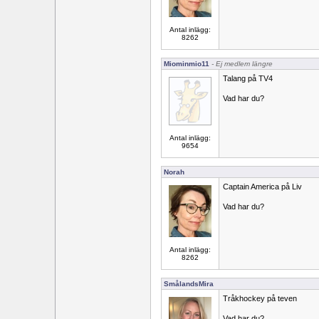
Antal inlägg:
8262
Miominmio11
- Ej medlem längre
Talang på TV4
Vad har du?
Antal inlägg:
9654
Norah
Captain America på Liv
Vad har du?
Antal inlägg:
8262
SmålandsMira
Tråkhockey på teven
Vad har du?