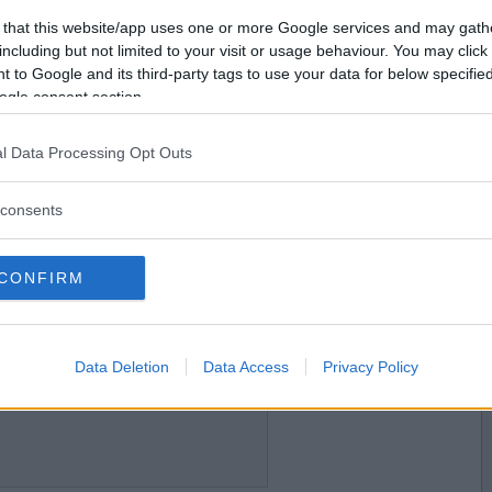
2017-05-05 20:33
Vill du bli
 that this website/app uses one or more Google services and may gath
medlem?
including but not limited to your visit or usage behaviour. You may click 
 to Google and its third-party tags to use your data for below specifi
Skapa nytt konto
ogle consent section.
l Data Processing Opt Outs
2017-05-05 21:01
t
consents
CONFIRM
2017-05-05 22:34
Data Deletion
Data Access
Privacy Policy