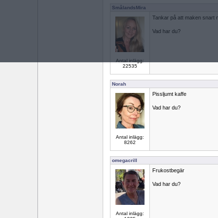
SmålandsMira
Tankar på att maken snart m
Vad har du?
Antal inlägg:
22535
Norah
Pissljumt kaffe
Vad har du?
Antal inlägg:
8262
omegacrill
Frukostbegär
Vad har du?
Antal inlägg: