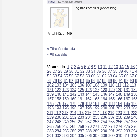
RaEl
- Ej medlem längre
Jag har kört bil till jobbet idag.
Antal inlägg: 449
« Föregående sida
« Första sidan
Visar sida:
1
2
3
4
5
6
7
8
9
10
11
12
13
14
15
16
26
27
28
29
30
31
32
33
34
35
36
37
38
39
40
41
52
53
54
55
56
57
58
59
60
61
62
63
64
65
66
67
78
79
80
81
82
83
84
85
86
87
88
89
90
91
92
93
102
103
104
105
106
107
108
109
110
111
112
113
121
122
123
124
125
126
127
128
129
130
131
13
139
140
141
142
143
144
145
146
147
148
149
15
157
158
159
160
161
162
163
164
165
166
167
16
175
176
177
178
179
180
181
182
183
184
185
18
193
194
195
196
197
198
199
200
201
202
203
20
211
212
213
214
215
216
217
218
219
220
221
22
229
230
231
232
233
234
235
236
237
238
239
24
247
248
249
250
251
252
253
254
255
256
257
25
265
266
267
268
269
270
271
272
273
274
275
27
283
284
285
286
287
288
289
290
291
292
293
29
301
302
303
304
305
306
307
308
309
310
311
31