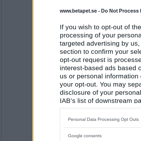
uwen
Jag har löst korsord!
www.betapet.se -
Do Not Process 
If you wish to opt-out of the
processing of your personal
Antal inlägg:
11505
targeted advertising by us
section to confirm your sel
Greta grus
Jag har en rätt ful tröja just nu.
opt-out request is proces
interest-based ads based o
us or personal information d
your opt-out. You may separ
Antal inlägg:
27944
disclosure of your personal
uwen
IAB’s list of downstream pa
Jag har åkt invataxi med min man idag, man 
also be disclosed by us to 
Downstream Participants
th
Personal Data Processing Opt Outs
third parties.
Antal inlägg:
Google consents
11505
Please note that this web