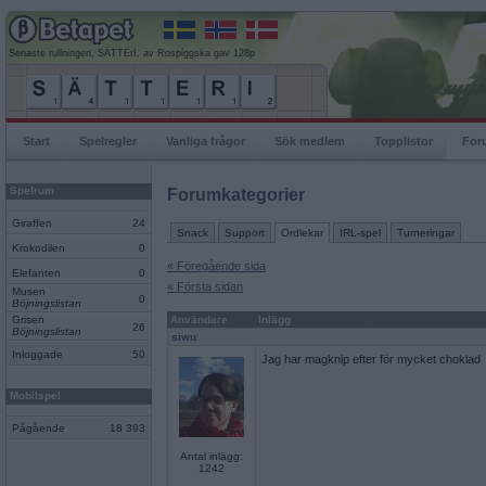
Senaste rullningen, SÄTTErI, av Rospiggska gav 128p
Start
Spelregler
Vanliga frågor
Sök medlem
Topplistor
For
Spelrum
Forumkategorier
Giraffen
24
Snack
Support
Ordlekar
IRL-spel
Turneringar
Krokodilen
0
« Föregående sida
Elefanten
0
« Första sidan
Musen
0
Böjningslistan
Grisen
Användare
Inlägg
26
Böjningslistan
siwu
Inloggade
50
Jag har magknip efter för mycket choklad
Mobilspel
Pågående
18 393
Antal inlägg:
1242