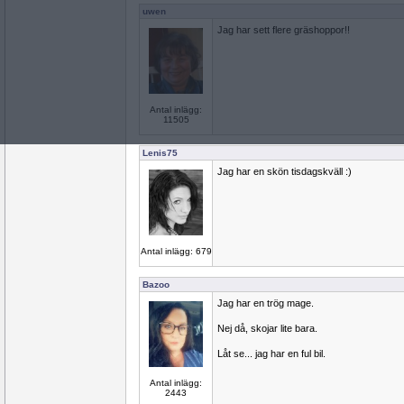
uwen
Jag har sett flere gräshoppor!!
Antal inlägg:
11505
Lenis75
Jag har en skön tisdagskväll :)
Antal inlägg: 679
Bazoo
Jag har en trög mage.
Nej då, skojar lite bara.
Låt se... jag har en ful bil.
Antal inlägg:
2443