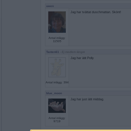
uwen
Jag har tvättat duschmattan. Skönt!
Antal inlägg:
11505
Tanten61
- Ej medlem längre
Jag har ätit Polly
Antal inlägg: 394
blue_moon
Jag har just ätit middag.
Antal inlägg:
9719