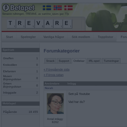
Senaste rullningen, TREVArE, av samme_spurs gav 77p
Start
Spelregler
Vanliga frågor
Sök medlem
Topplistor
For
Spelrum
Forumkategorier
Giraffen
1
Snack
Support
Ordlekar
IRL-spel
Turneringar
Krokodilen
0
« Föregående sida
Elefanten
1
« Första sidan
Musen
0
Böjningslistan
Grisen
Användare
Inlägg
0
Böjningslistan
Norah
Inloggade
2
Sett på Youtube
Vad har du?
Mobilspel
Pågående
18 455
Antal inlägg:
8262