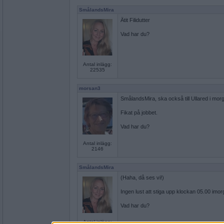
SmålandsMira
Ätit Filidutter
Vad har du?
Antal inlägg:
22535
morsan3
SmålandsMira, ska också till Ullared i morgo
Fikat på jobbet.
Vad har du?
Antal inlägg:
2146
SmålandsMira
(Haha, då ses vi!)
Ingen lust att stiga upp klockan 05.00 imo
Vad har du?
Antal inlägg: