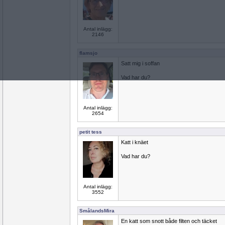
Antal inlägg:
2146
flamsjo
Satt mig i soffan
Vad har du?
Antal inlägg:
2654
petit tess
Katt i knäet
Vad har du?
Antal inlägg:
3552
SmålandsMira
En katt som snott både filten och täcket