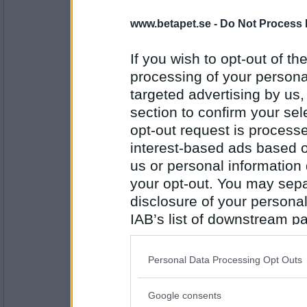
22535
www.betapet.se -
Do Not Process 
flamsjo
Haft en bra helg.
Vad har du?
If you wish to opt-out of the
processing of your personal
targeted advertising by us
Antal inlägg:
section to confirm your sel
2654
opt-out request is proces
SmålandsMira
interest-based ads based o
Varit uppe i en timme redan
us or personal information d
Vad har du?
your opt-out. You may separ
disclosure of your personal
Antal inlägg:
IAB’s list of downstream pa
22535
also be disclosed by us to 
Norah
Downstream Participants
th
Personal Data Processing Opt Outs
Ljud från teven och dotterns pianospel
third parties.
Vad har du
Google consents
Please note that this web