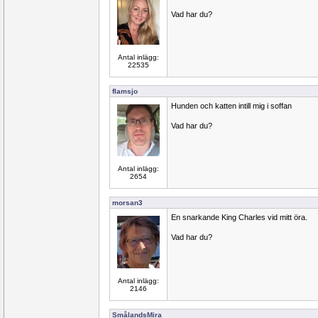
Vad har du?
Antal inlägg:
22535
flamsjo
Hunden och katten intill mig i soffan
Vad har du?
Antal inlägg:
2654
morsan3
En snarkande King Charles vid mitt öra.
Vad har du?
Antal inlägg:
2146
SmålandsMira