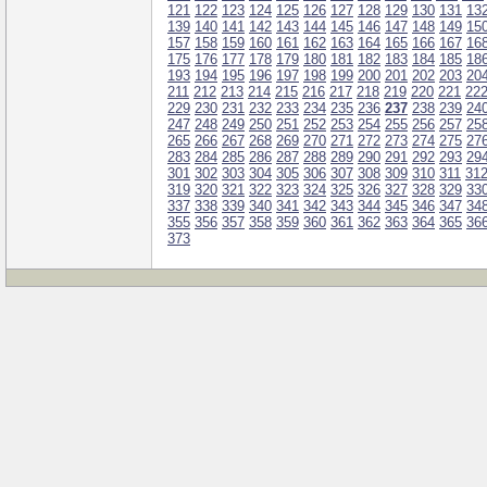
121
122
123
124
125
126
127
128
129
130
131
13
139
140
141
142
143
144
145
146
147
148
149
15
157
158
159
160
161
162
163
164
165
166
167
16
175
176
177
178
179
180
181
182
183
184
185
18
193
194
195
196
197
198
199
200
201
202
203
20
211
212
213
214
215
216
217
218
219
220
221
22
229
230
231
232
233
234
235
236
237
238
239
24
247
248
249
250
251
252
253
254
255
256
257
25
265
266
267
268
269
270
271
272
273
274
275
27
283
284
285
286
287
288
289
290
291
292
293
29
301
302
303
304
305
306
307
308
309
310
311
31
319
320
321
322
323
324
325
326
327
328
329
33
337
338
339
340
341
342
343
344
345
346
347
34
355
356
357
358
359
360
361
362
363
364
365
36
373