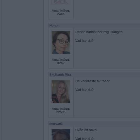
Antal inlägg:
2466
Norah
Redan bäddat ner mig i sängen
Vad har du?
Antal inlägg:
8262
SmålandsMira
De vackraste av rosor
Vad har du?
Antal inlägg:
22535
morsan3
Svårt att sova
Vad har du?