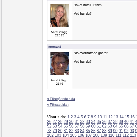
Bokat hotell i Sthlm
Vad har du?
Antal inlägg:
22535
morsan3
Nio övernattade gäster.
Vad har du?
Antal inlägg:
2146
« Föregående sida
« Första sidan
Visar sida:
1
2
3
4
5
6
7
8
9
10
11
12
13
14
15
16
26
27
28
29
30
31
32
33
34
35
36
37
38
39
40
41
52
53
54
55
56
57
58
59
60
61
62
63
64
65
66
67
78
79
80
81
82
83
84
85
86
87
88
89
90
91
92
93
102
103
104
105
106
107
108
109
110
111
112
113