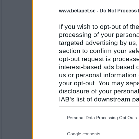
22535
www.betapet.se -
Do Not Process 
Norah
En tom tekopp
If you wish to opt-out of the
Vad har du?
processing of your personal
targeted advertising by us
Antal inlägg:
section to confirm your sel
8262
opt-out request is proces
SmålandsMira
interest-based ads based o
Huvudbry
us or personal information d
Vad har du?
your opt-out. You may separ
disclosure of your personal
Antal inlägg:
IAB’s list of downstream pa
22535
also be disclosed by us to 
Miominmio11
- Ej medlem längre
Downstream Participants
th
En avklarad arbetsdag :)
Personal Data Processing Opt Outs
third parties.
Vad har du?
Google consents
Please note that this web