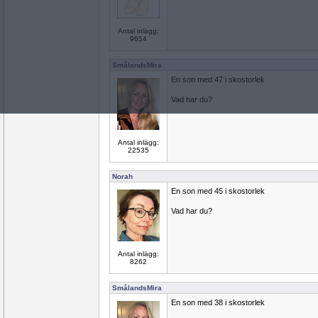
Antal inlägg:
9654
SmålandsMira
En son med 47 i skostorlek
Vad har du?
Antal inlägg:
22535
Norah
En son med 45 i skostorlek
Vad har du?
Antal inlägg:
8262
SmålandsMira
En son med 38 i skostorlek