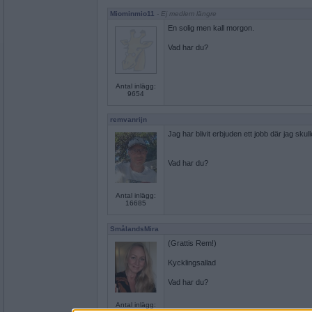
Miominmio11
- Ej medlem längre
En solig men kall morgon.
Vad har du?
Antal inlägg:
9654
remvanrijn
Jag har blivit erbjuden ett jobb där jag skul
Vad har du?
Antal inlägg:
16685
SmålandsMira
(Grattis Rem!)
Kycklingsallad
Vad har du?
Antal inlägg: