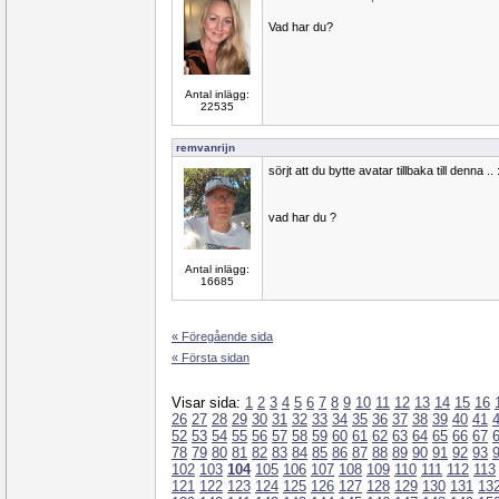
Vad har du?
Antal inlägg:
22535
remvanrijn
sörjt att du bytte avatar tillbaka till denna .. 
vad har du ?
Antal inlägg:
16685
« Föregående sida
« Första sidan
Visar sida:
1
2
3
4
5
6
7
8
9
10
11
12
13
14
15
16
26
27
28
29
30
31
32
33
34
35
36
37
38
39
40
41
52
53
54
55
56
57
58
59
60
61
62
63
64
65
66
67
78
79
80
81
82
83
84
85
86
87
88
89
90
91
92
93
102
103
104
105
106
107
108
109
110
111
112
113
121
122
123
124
125
126
127
128
129
130
131
13