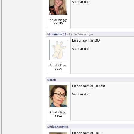
Vad har du?
Antal inlägg:
22535
Miominmio11
- Ej medlem längre
En son som är 190
Vad har du?
Antal inlägg:
9654
Norah
En son som är 189 cm
Vad har du?
Antal inlägg:
8262
SmålandsMira
En son som är 191,5