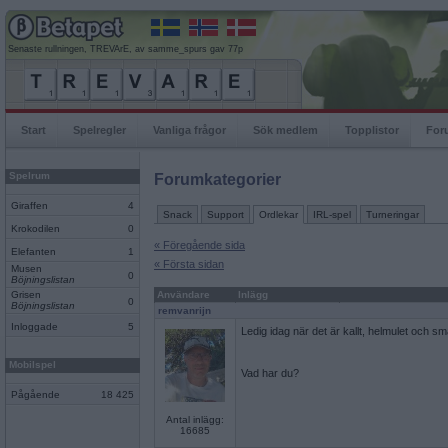
Senaste rullningen, TREVArE, av samme_spurs gav 77p
Start
Spelregler
Vanliga frågor
Sök medlem
Topplistor
For
Spelrum
Forumkategorier
Giraffen
4
Snack
Support
Ordlekar
IRL-spel
Turneringar
Krokodilen
0
« Föregående sida
Elefanten
1
« Första sidan
Musen
0
Böjningslistan
Grisen
Användare
Inlägg
0
Böjningslistan
remvanrijn
Inloggade
5
Ledig idag när det är kallt, helmulet och s
Mobilspel
Vad har du?
Pågående
18 425
Antal inlägg:
16685