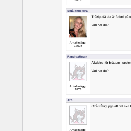
SmålandsMira
Tråkigt då det är fotboll på 
Vad har du?
Antal inlägg:
22535
RandigaRutan
Alkdeles för bråttom i spele
Vad har du?
Antal inlägg:
2873
J74
Oxå tråkigt pga att det ska 
Antal inlägg: