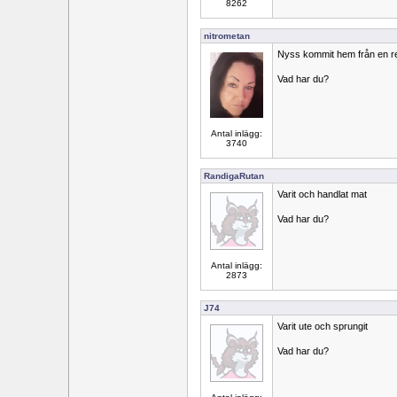
8262
nitrometan
Nyss kommit hem från en r
Vad har du?
Antal inlägg:
3740
RandigaRutan
Varit och handlat mat
Vad har du?
Antal inlägg:
2873
J74
Varit ute och sprungit
Vad har du?