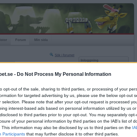
istor
Forum
Min sida
Sök i forumet
Inloggning
rneringar
Användare
et.se -
Do Not Process My Personal Information
Nästa sida »
Lösenord
Sista sidan »
to opt-out of the sale, sharing to third parties, or processing of your per
Kom ihåg mig
2020-11-12 20:48
formation for targeted advertising by us, please use the below opt-out s
Logga in
r selection. Please note that after your opt-out request is processed y
eing interest-based ads based on personal information utilized by us or
Glömt ditt lösenord?
Få ny aktiveringslänk
disclosed to third parties prior to your opt-out. You may separately opt-
losure of your personal information by third parties on the IAB’s list of
. This information may also be disclosed by us to third parties on the
IA
Betapet är gratis!
Participants
that may further disclose it to other third parties.