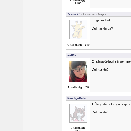
Antal inlägg:
2466
Yvette 79
- Ej medlem längre
En gipsad fot
Vad har du då?
Antal inlägg: 140
trollfiz
En slapplördag i sängen med
Vad har du?
Antal inlägg: 56
RandigaRutan
Tråkigt, då det segar i spel
Vad har du!
Antal inlägg:
2873