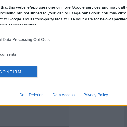
2020-11-13 07:28
Vill du bli
 that this website/app uses one or more Google services and may gath
medlem?
including but not limited to your visit or usage behaviour. You may click 
 to Google and its third-party tags to use your data for below specifi
Skapa nytt konto
ogle consent section.
l Data Processing Opt Outs
2020-11-13 08:31
ot
consents
CONFIRM
2020-11-13 09:04
Data Deletion
Data Access
Privacy Policy
ig