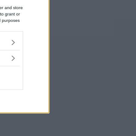
er and store
to grant or
ed purposes