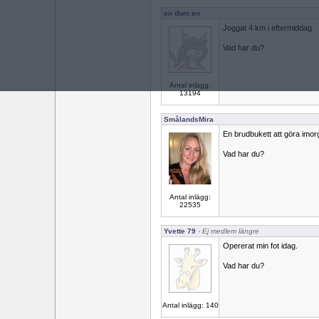
en dum en
Joggat 4 km i eftermiddag
Vad har du?
Antal inlägg:
13194
SmålandsMira
En brudbukett att göra imor
Vad har du?
Antal inlägg:
22535
Yvette 79
- Ej medlem längre
Opererat min fot idag.
Vad har du?
Antal inlägg: 140