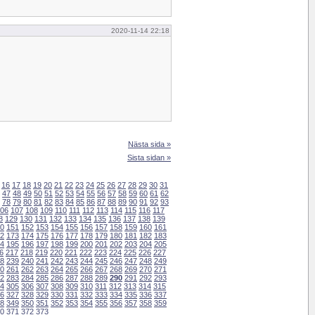
2020-11-14 22:18
Nästa sida »
Sista sidan »
16
17
18
19
20
21
22
23
24
25
26
27
28
29
30
31
47
48
49
50
51
52
53
54
55
56
57
58
59
60
61
62
78
79
80
81
82
83
84
85
86
87
88
89
90
91
92
93
06
107
108
109
110
111
112
113
114
115
116
117
8
129
130
131
132
133
134
135
136
137
138
139
0
151
152
153
154
155
156
157
158
159
160
161
2
173
174
175
176
177
178
179
180
181
182
183
4
195
196
197
198
199
200
201
202
203
204
205
6
217
218
219
220
221
222
223
224
225
226
227
8
239
240
241
242
243
244
245
246
247
248
249
0
261
262
263
264
265
266
267
268
269
270
271
2
283
284
285
286
287
288
289
290
291
292
293
4
305
306
307
308
309
310
311
312
313
314
315
6
327
328
329
330
331
332
333
334
335
336
337
8
349
350
351
352
353
354
355
356
357
358
359
0
371
372
373