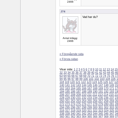
2466
J74
Vad har du?
Antal inlägg:
2466
« Föregående sida
« Första sidan
Visar sida:
1
2
3
4
5
6
7
8
9
10
11
12
13
14
15
32
33
34
35
36
37
38
39
40
41
42
43
44
45
46
63
64
65
66
67
68
69
70
71
72
73
74
75
76
77
94
95
96
97
98
99
100
101
102
103
104
105
1
118
119
120
121
122
123
124
125
126
127
12
140
141
142
143
144
145
146
147
148
149
15
162
163
164
165
166
167
168
169
170
171
17
184
185
186
187
188
189
190
191
192
193
19
206
207
208
209
210
211
212
213
214
215
21
228
229
230
231
232
233
234
235
236
237
23
250
251
252
253
254
255
256
257
258
259
26
272
273
274
275
276
277
278
279
280
281
28
294
295
296
297
298
299
300
301
302
303
30
316
317
318
319
320
321
322
323
324
325
32
338
339
340
341
342
343
344
345
346
347
34
360
361
362
363
364
365
366
367
368
369
37