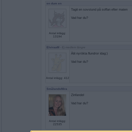
en dum en
Tagit en sovstund på soffan efter maten
Vad har du?
Antal inlägg:
13194
ElviraaM
- Ej medlem längre
Ätit nyrökta flundror idag:)
Vad har du?
Antal inlägg: 412
SmålandsMira
Zinfandel
Vad har du?
Antal inlägg:
22535