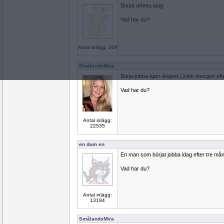
Börjat arbeta idag
Vad har du?
Antal inlägg: 206
SmålandsMira
Börja-jobba-igen-ångest (Jobb imorgon ef
Vad har du?
Antal inlägg:
22535
en dum en
En man som börjat jobba idag efter tre må
Vad har du?
Antal inlägg:
13194
SmålandsMira