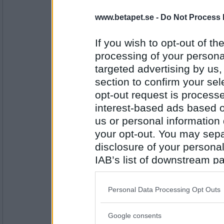
Mjuktuff
- Ej medlem längre
En stabil ledning över dig.
www.betapet.se -
Do Not Process 
Vad har du?
If you wish to opt-out of the
processing of your personal
Antal inlägg: 658
targeted advertising by us
babbotina
section to confirm your sel
jag har plockat jordgubbar innan regnet
opt-out request is proces
Vad har du?
interest-based ads based o
us or personal information d
Antal inlägg:
your opt-out. You may separ
2871
disclosure of your personal
Nick_3
- Ej medlem längre
IAB’s list of downstream pa
Jag har plockat kantareller
also be disclosed by us to 
Vad har du?
Downstream Participants
th
Personal Data Processing Opt Outs
third parties.
Antal inlägg: 206
Google consents
Please note that this web
mossan3