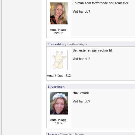
En man som fortfarande har semester
Vad har du?
Antal inlägg:
22535
ElviraaM
- Ej medlem längre
Semester ett par veckor till.
Vad har du?
Antal inlägg: 412
Silvertösen
Huvudvärk
Vad har du?
Antal inlägg:
1059
Ava- s
- Ej medlem längre