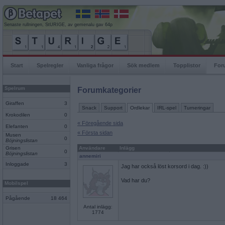
Senaste rullningen, StURIGE, av gemenalu gav 64p
Start
Spelregler
Vanliga frågor
Sök medlem
Topplistor
For
Spelrum
Forumkategorier
Giraffen
3
Snack
Support
Ordlekar
IRL-spel
Turneringar
Krokodilen
0
« Föregående sida
Elefanten
0
« Första sidan
Musen
0
Böjningslistan
Grisen
Användare
Inlägg
0
Böjningslistan
annemiri
Inloggade
3
Jag har också löst korsord i dag. :))
Vad har du?
Mobilspel
Pågående
18 464
Antal inlägg:
1774