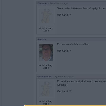
Wulfenia
- Ej medlem längre
Svett under brösten och en skapligt fin berg
Vad har du?
Antal inlägg:
1898
flamsjo
Ett hus som behöver målas
Vad har du?
Antal inlägg:
2654
Miominmio11
- Ej medlem längre
En svalkande stund på altanen... tar en paus
Gotland :)
Vad har du?
Antal inlägg:
9654