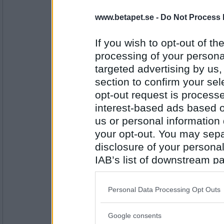
SmålandsMira
www.betapet.se -
Do Not Process 
(Blivit avundsjuk på Mio som ska till Gotlan
Slutat jobba och kommit ut i 31 grader i sk
If you wish to opt-out of the
Vad har du?
processing of your personal
targeted advertising by us
Antal inlägg:
22535
section to confirm your sel
opt-out request is proces
harenliten
- Ej medlem längre
Har ett meningslöst liv
interest-based ads based o
Vad har du?
us or personal information d
your opt-out. You may separ
disclosure of your personal
Antal inlägg:
1176
IAB’s list of downstream pa
lovesun
also be disclosed by us to 
Ett meningsfullt liv
Downstream Participants
th
Personal Data Processing Opt Outs
Vad har du?
third parties.
Google consents
Please note that this web
Antal inlägg: