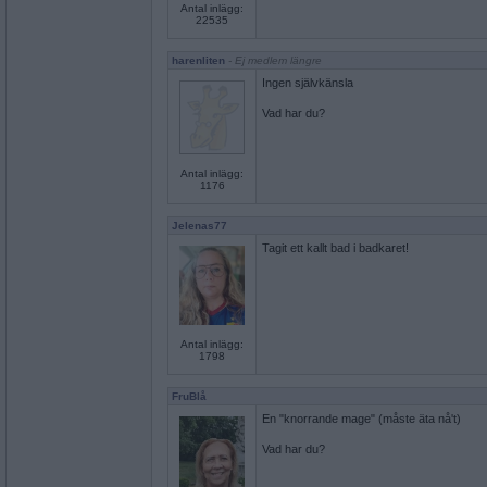
Antal inlägg:
22535
harenliten
- Ej medlem längre
Ingen självkänsla
Vad har du?
Antal inlägg:
1176
Jelenas77
Tagit ett kallt bad i badkaret!
Antal inlägg:
1798
FruBlå
En "knorrande mage" (måste äta nå't)
Vad har du?