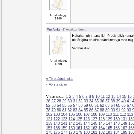
Antal inlägg:
1898
Wulfenia
- Ej medlem längre
Hahaha.. uhhh...panik!!! Precis blivit kon
de får göra en direktsänd intervju med mig.
Vad har du?
Antal inlägg:
1898
« Föregående sida
« Första sidan
Visar sida:
1
2
3
4
5
6
7
8
9
10
11
12
13
14
15
16
26
27
28
29
30
31
32
33
34
35
36
37
38
39
40
41
52
53
54
55
56
57
58
59
60
61
62
63
64
65
66
67
78
79
80
81
82
83
84
85
86
87
88
89
90
91
92
93
102
103
104
105
106
107
108
109
110
111
112
113
121
122
123
124
125
126
127
128
129
130
131
13
139
140
141
142
143
144
145
146
147
148
149
15
157
158
159
160
161
162
163
164
165
166
167
16
175
176
177
178
179
180
181
182
183
184
185
18