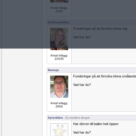
Antal inlägg:
2242
SmålandsMira
Funderingar på att försöka klona mig
Vad har du?
Antal inlägg:
22535
flamsjo
Funderingar på att försöka klona småland
Vad har du?
Antal inlägg:
2654
harenliten
- Ej medlem längre
Har dörren till ballen helt öppen
Vad har du?