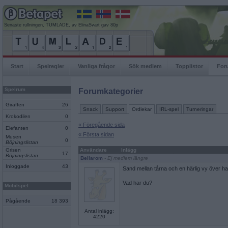
Senaste rullningen, TUMLADE, av ElinaSvart gav 80p
Start
Spelregler
Vanliga frågor
Sök medlem
Topplistor
For
Spelrum
Forumkategorier
Giraffen
26
Snack
Support
Ordlekar
IRL-spel
Turneringar
Krokodilen
0
« Föregående sida
Elefanten
0
« Första sidan
Musen
0
Böjningslistan
Grisen
Användare
Inlägg
17
Böjningslistan
Bellarom
- Ej medlem längre
Inloggade
43
Sand mellan tårna och en härlig vy över h
Vad har du?
Mobilspel
Pågående
18 393
Antal inlägg:
4220