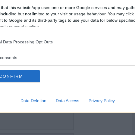
2014-08-14 23:49
Vill du bli
 that this website/app uses one or more Google services and may gath
medlem?
including but not limited to your visit or usage behaviour. You may click 
 to Google and its third-party tags to use your data for below specifi
Skapa nytt konto
ogle consent section.
l Data Processing Opt Outs
2014-08-14 23:55
mna
consents
CONFIRM
2014-08-19 23:14
d
Data Deletion
Data Access
Privacy Policy