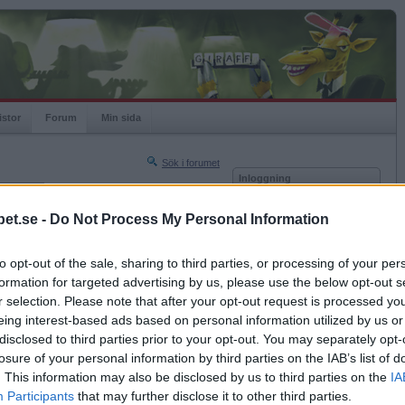
istor
Forum
Min sida
Sök i forumet
Inloggning
rneringar
Användare
et.se -
Do Not Process My Personal Information
Nästa sida »
Lösenord
Sista sidan »
to opt-out of the sale, sharing to third parties, or processing of your per
Kom ihåg mig
2014-08-14 09:53
formation for targeted advertising by us, please use the below opt-out s
Logga in
r selection. Please note that after your opt-out request is processed y
eing interest-based ads based on personal information utilized by us or
Glömt ditt lösenord?
Få ny aktiveringslänk
disclosed to third parties prior to your opt-out. You may separately opt-
losure of your personal information by third parties on the IAB’s list of
. This information may also be disclosed by us to third parties on the
IA
Betapet är gratis!
Participants
that may further disclose it to other third parties.