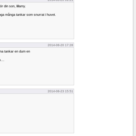
r din son, lillamy.
, pga många tankar som snurrat i huvet.
2014-08-20 17:28
ina tankar en dum en
....
2014-08-23 15:51