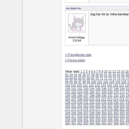
en dum en
Jag har ett av mina barnbar
Antal inlägg:
13194
« Föregående sida
« Första sidan
Visar sida:
1
2
3
4
5
6
7
8
9
10
11
12
13
14
15
32
33
34
35
36
37
38
39
40
41
42
43
44
45
46
63
64
65
66
67
68
69
70
71
72
73
74
75
76
77
94
95
96
97
98
99
100
101
102
103
104
105
1
118
119
120
121
122
123
124
125
126
127
12
140
141
142
143
144
145
146
147
148
149
15
162
163
164
165
166
167
168
169
170
171
17
184
185
186
187
188
189
190
191
192
193
19
206
207
208
209
210
211
212
213
214
215
21
228
229
230
231
232
233
234
235
236
237
23
250
251
252
253
254
255
256
257
258
259
26
272
273
274
275
276
277
278
279
280
281
28
294
295
296
297
298
299
300
301
302
303
30
316
317
318
319
320
321
322
323
324
325
32
338
339
340
341
342
343
344
345
346
347
34
360
361
362
363
364
365
366
367
368
369
37