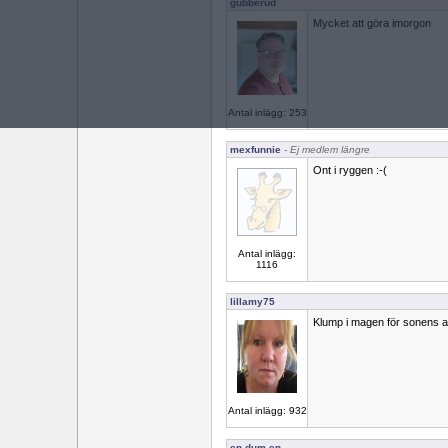
gubberud
Mycket att göra imorgon
Antal inlägg: 253
mexfunnie
- Ej medlem längre
Ont i ryggen :-(
Antal inlägg:
1116
lillamy75
Klump i magen för sonens and
Antal inlägg: 932
en dum en