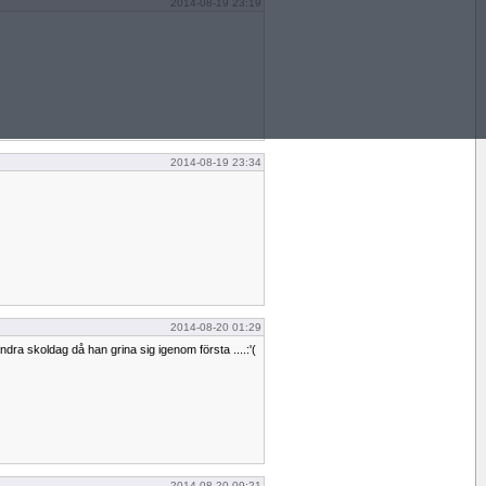
2014-08-19 23:19
2014-08-19 23:34
2014-08-20 01:29
ra skoldag då han grina sig igenom första ....:'(
2014-08-20 09:21