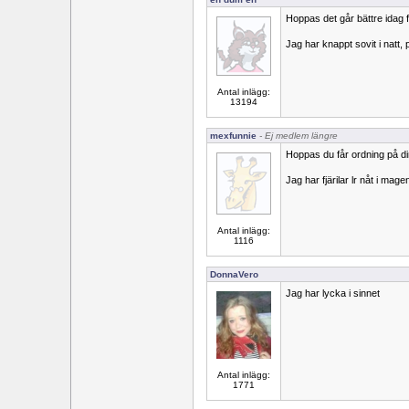
Hoppas det går bättre idag fö
Jag har knappt sovit i natt
Antal inlägg:
13194
mexfunnie
- Ej medlem längre
Hoppas du får ordning på d
Jag har fjärilar lr nåt i magen
Antal inlägg:
1116
DonnaVero
Jag har lycka i sinnet
Antal inlägg:
1771