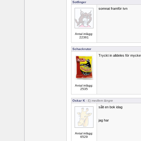
Sotfinger
somnat framför tvn
Antal inlägg:
22361
Schackrutor
Tryckt in alldeles för myc
Antal inlägg:
2535
Oskar K
- Ej medlem längre
sålt en bok idag
jag har
Antal inlägg:
6529