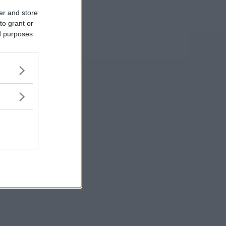
er and store
to grant or
ed purposes