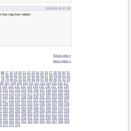
2014-08-24 21:18
n hos mig över natten.
Nästa sida »
Sista sidan »
16
17
18
19
20
21
22
23
24
25
26
27
28
29
30
31
47
48
49
50
51
52
53
54
55
56
57
58
59
60
61
62
78
79
80
81
82
83
84
85
86
87
88
89
90
91
92
93
06
107
108
109
110
111
112
113
114
115
116
117
8
129
130
131
132
133
134
135
136
137
138
139
0
151
152
153
154
155
156
157
158
159
160
161
2
173
174
175
176
177
178
179
180
181
182
183
4
195
196
197
198
199
200
201
202
203
204
205
6
217
218
219
220
221
222
223
224
225
226
227
8
239
240
241
242
243
244
245
246
247
248
249
0
261
262
263
264
265
266
267
268
269
270
271
2
283
284
285
286
287
288
289
290
291
292
293
4
305
306
307
308
309
310
311
312
313
314
315
6
327
328
329
330
331
332
333
334
335
336
337
8
349
350
351
352
353
354
355
356
357
358
359
0
371
372
373