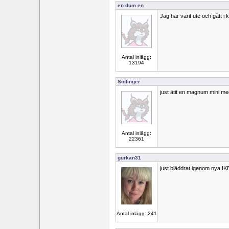
en dum en
Jag har varit ute och gått i k
Antal inlägg:
13194
Sotfinger
just ätit en magnum mini m
Antal inlägg:
22361
gurkan31
just bläddrat igenom nya IK
Antal inlägg: 241