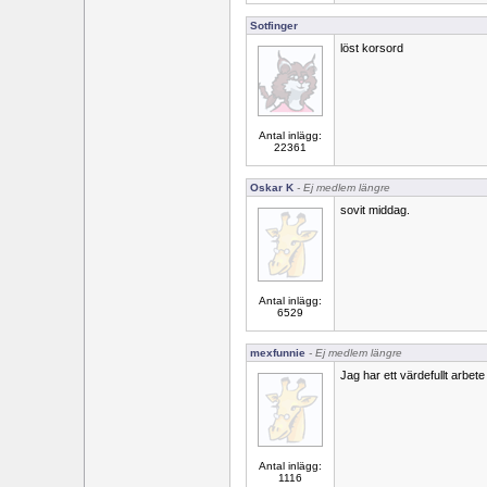
Sotfinger
löst korsord
Antal inlägg:
22361
Oskar K
- Ej medlem längre
sovit middag.
Antal inlägg:
6529
mexfunnie
- Ej medlem längre
Jag har ett värdefullt arbete
Antal inlägg:
1116