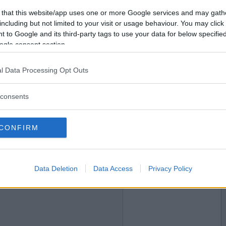
2020-02-22 11:18
Vill du bli
 that this website/app uses one or more Google services and may gath
medlem?
including but not limited to your visit or usage behaviour. You may click 
 to Google and its third-party tags to use your data for below specifi
Skapa nytt konto
ogle consent section.
l Data Processing Opt Outs
2020-02-22 11:19
consents
CONFIRM
2020-02-22 11:59
Data Deletion
Data Access
Privacy Policy