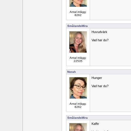
Antal inlägg:
8262
SmålandsMira
Huvudvärk
Vad har du?
Antal inlägg:
22535
Norah
Hunger
Vad har du?
Antal inlägg:
8262
SmålandsMira
Kaffe