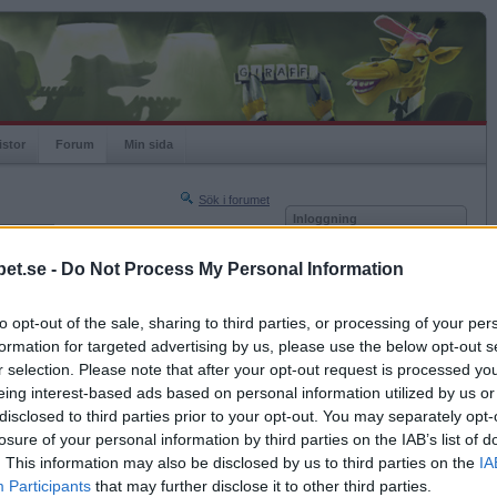
istor
Forum
Min sida
Sök i forumet
Inloggning
rneringar
Användare
et.se -
Do Not Process My Personal Information
Nästa sida »
Lösenord
Sista sidan »
to opt-out of the sale, sharing to third parties, or processing of your per
Kom ihåg mig
2020-02-22 10:34
formation for targeted advertising by us, please use the below opt-out s
Logga in
nt
r selection. Please note that after your opt-out request is processed y
eing interest-based ads based on personal information utilized by us or
Glömt ditt lösenord?
Få ny aktiveringslänk
disclosed to third parties prior to your opt-out. You may separately opt-
losure of your personal information by third parties on the IAB’s list of
. This information may also be disclosed by us to third parties on the
IA
Betapet är gratis!
Participants
that may further disclose it to other third parties.