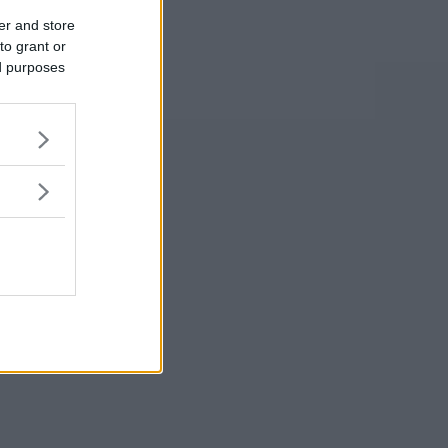
er and store
to grant or
ed purposes