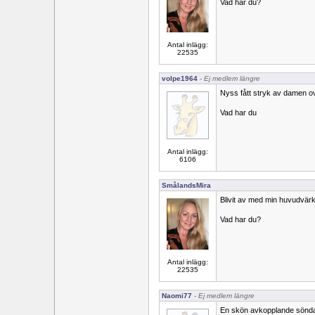
Vad har du?
Antal inlägg:
22535
volpe1964
- Ej medlem längre
Nyss fått stryk av damen o
Vad har du
Antal inlägg:
6106
SmålandsMira
Blivit av med min huvudvär
Vad har du?
Antal inlägg:
22535
Naomi77
- Ej medlem längre
En skön avkopplande sönd