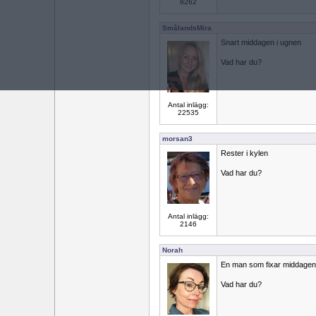
8262
SmålandsMira
Snart middagen i ugnen
Vad har du?
Antal inlägg:
22535
morsan3
Rester i kylen
Vad har du?
Antal inlägg:
2146
Norah
En man som fixar middagen
Vad har du?