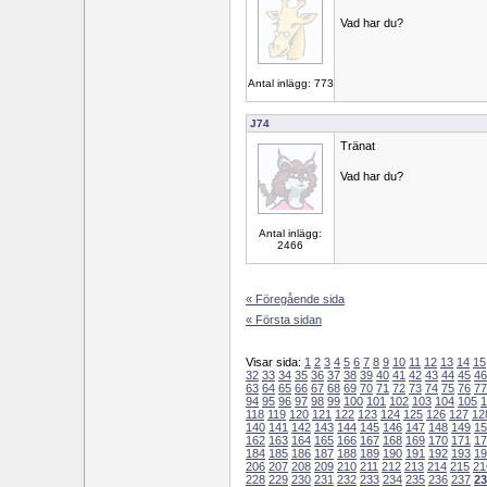
Vad har du?
Antal inlägg: 773
J74
Tränat
Vad har du?
Antal inlägg:
2466
« Föregående sida
« Första sidan
Visar sida:
1
2
3
4
5
6
7
8
9
10
11
12
13
14
15
32
33
34
35
36
37
38
39
40
41
42
43
44
45
46
63
64
65
66
67
68
69
70
71
72
73
74
75
76
77
94
95
96
97
98
99
100
101
102
103
104
105
1
118
119
120
121
122
123
124
125
126
127
12
140
141
142
143
144
145
146
147
148
149
15
162
163
164
165
166
167
168
169
170
171
17
184
185
186
187
188
189
190
191
192
193
19
206
207
208
209
210
211
212
213
214
215
21
228
229
230
231
232
233
234
235
236
237
23