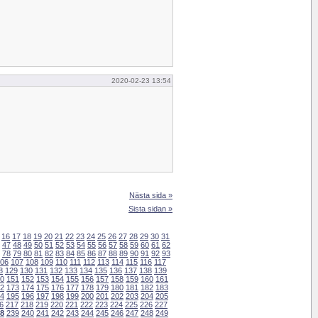
2020-02-23 13:54
Nästa sida »
Sista sidan »
16
17
18
19
20
21
22
23
24
25
26
27
28
29
30
31
47
48
49
50
51
52
53
54
55
56
57
58
59
60
61
62
78
79
80
81
82
83
84
85
86
87
88
89
90
91
92
93
06
107
108
109
110
111
112
113
114
115
116
117
8
129
130
131
132
133
134
135
136
137
138
139
0
151
152
153
154
155
156
157
158
159
160
161
2
173
174
175
176
177
178
179
180
181
182
183
4
195
196
197
198
199
200
201
202
203
204
205
6
217
218
219
220
221
222
223
224
225
226
227
8
239
240
241
242
243
244
245
246
247
248
249