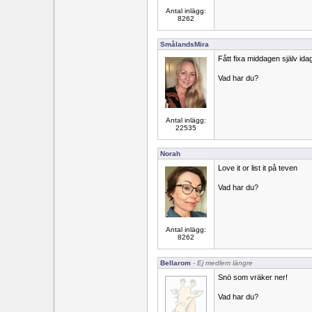
Antal inlägg:
8262
SmålandsMira
Fått fixa middagen själv idag
Vad har du?
Antal inlägg:
22535
Norah
Love it or list it på teven
Vad har du?
Antal inlägg:
8262
Bellarom
- Ej medlem längre
Snö som vräker ner!
Vad har du?