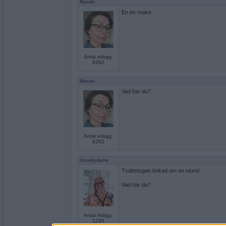
Norah
En ex-make
Antal inlägg:
8262
Norah
Vad har du?
Antal inlägg:
8262
itsonlydana
Tvättstugan bokad om en stund.
Vad har du?
Antal inlägg:
1295