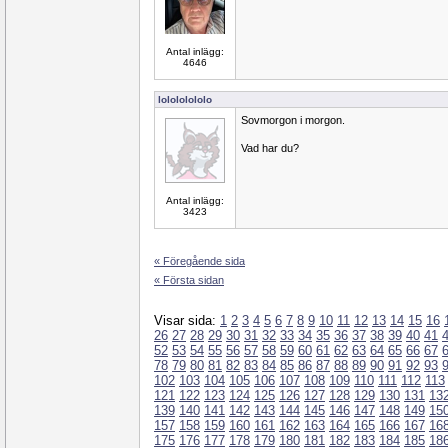
Antal inlägg:
4646
lolololololo
Sovmorgon i morgon.
Vad har du?
Antal inlägg:
3423
« Föregående sida
« Första sidan
Visar sida:
1
2
3
4
5
6
7
8
9
10
11
12
13
14
15
16
26
27
28
29
30
31
32
33
34
35
36
37
38
39
40
41
52
53
54
55
56
57
58
59
60
61
62
63
64
65
66
67
78
79
80
81
82
83
84
85
86
87
88
89
90
91
92
93
102
103
104
105
106
107
108
109
110
111
112
113
121
122
123
124
125
126
127
128
129
130
131
13
139
140
141
142
143
144
145
146
147
148
149
15
157
158
159
160
161
162
163
164
165
166
167
16
175
176
177
178
179
180
181
182
183
184
185
18