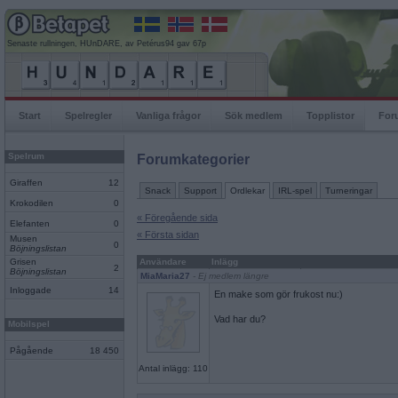
Senaste rullningen, HUnDARE, av Petérus94 gav 67p
Start
Spelregler
Vanliga frågor
Sök medlem
Topplistor
For
Spelrum
Forumkategorier
Giraffen
12
Snack
Support
Ordlekar
IRL-spel
Turneringar
Krokodilen
0
« Föregående sida
Elefanten
0
« Första sidan
Musen
0
Böjningslistan
Grisen
Användare
Inlägg
2
Böjningslistan
MiaMaria27
- Ej medlem längre
Inloggade
14
En make som gör frukost nu:)
Vad har du?
Mobilspel
Pågående
18 450
Antal inlägg: 110