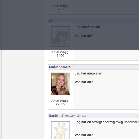
Antal inlägg:
8262
J74
Jag har långt hår.
Vad har du?
Antal inlägg:
2466
SmålandsMira
Jag har magkatarr
Vad har du?
Antal inlägg:
22535
Sasibi
- Ej medlem längre
Jag har en otroligt charmig tokig underbar
Vad har du?