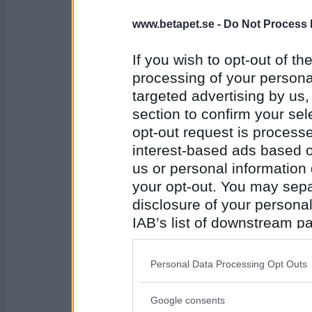
SmålandsMira
www.betapet.se -
Do Not Process 
Ätit lasagne och vitlöksbröd
Vad har du?
If you wish to opt-out of the
processing of your personal
targeted advertising by us
Antal inlägg:
22535
section to confirm your sel
opt-out request is proces
Pawsia
- Ej medlem längre
Rastat hundarna..
interest-based ads based o
Vad har du?
us or personal information d
your opt-out. You may separ
disclosure of your personal
Antal inlägg: 230
IAB’s list of downstream pa
bobmarleyman
also be disclosed by us to 
Laddat upp för muurikkan.
Downstream Participants
th
Vad har du?
Personal Data Processing Opt Outs
third parties.
Google consents
Antal inlägg:
Please note that this web
2266