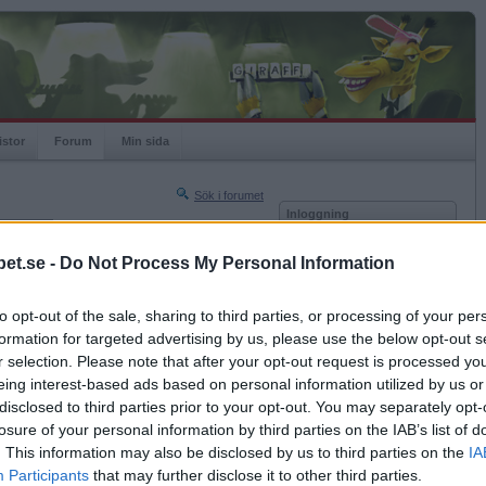
istor
Forum
Min sida
Sök i forumet
Inloggning
rneringar
Användare
et.se -
Do Not Process My Personal Information
Nästa sida »
Lösenord
Sista sidan »
to opt-out of the sale, sharing to third parties, or processing of your per
Kom ihåg mig
2018-09-30 14:11
formation for targeted advertising by us, please use the below opt-out s
Logga in
r selection. Please note that after your opt-out request is processed y
eing interest-based ads based on personal information utilized by us or
Glömt ditt lösenord?
Få ny aktiveringslänk
disclosed to third parties prior to your opt-out. You may separately opt-
losure of your personal information by third parties on the IAB’s list of
. This information may also be disclosed by us to third parties on the
IA
Betapet är gratis!
Participants
that may further disclose it to other third parties.