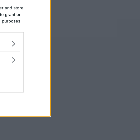
er and store
to grant or
ed purposes