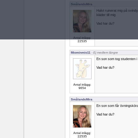
SmålandsMira
Halvt ruinerat mig på svindyr
kläder till mig.
Vad har du?
Antal inlägg:
22535
Miominmio11
- Ej medlem längre
En son som tog studenten i 
Vad har du?
Antal inlägg:
9654
SmålandsMira
En son som får övningsköra
Vad har du?
Antal inlägg:
22535