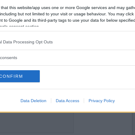
2018-09-30 14:57
Vill du bli
 that this website/app uses one or more Google services and may gath
medlem?
including but not limited to your visit or usage behaviour. You may click 
 to Google and its third-party tags to use your data for below specifi
Skapa nytt konto
ogle consent section.
l Data Processing Opt Outs
2018-09-30 15:19
tur ;)
consents
fika med tårta också.
CONFIRM
2018-09-30 15:28
e omtenta i morgon.
Data Deletion
Data Access
Privacy Policy