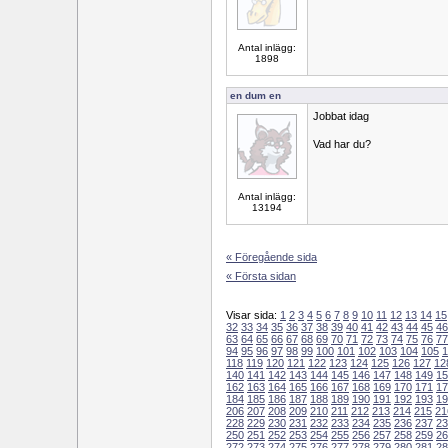
Antal inlägg:
1898
en dum en
Jobbat idag
Vad har du?
Antal inlägg:
13194
« Föregående sida
« Första sidan
Visar sida:
1
2
3
4
5
6
7
8
9
10
11
12
13
14
15
32
33
34
35
36
37
38
39
40
41
42
43
44
45
46
63
64
65
66
67
68
69
70
71
72
73
74
75
76
77
94
95
96
97
98
99
100
101
102
103
104
105
1
118
119
120
121
122
123
124
125
126
127
12
140
141
142
143
144
145
146
147
148
149
15
162
163
164
165
166
167
168
169
170
171
17
184
185
186
187
188
189
190
191
192
193
19
206
207
208
209
210
211
212
213
214
215
21
228
229
230
231
232
233
234
235
236
237
23
250
251
252
253
254
255
256
257
258
259
26
272
273
274
275
276
277
278
279
280
281
28