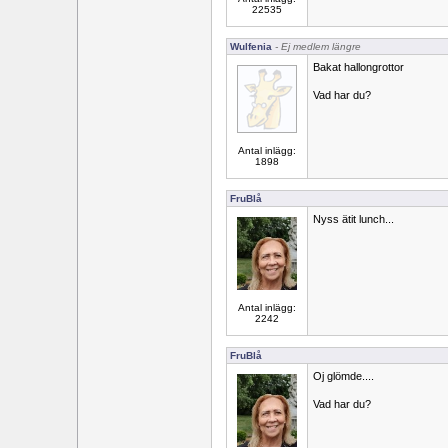
22535
Wulfenia
- Ej medlem längre
Bakat hallongrottor
Vad har du?
Antal inlägg:
1898
FruBlå
Nyss ätit lunch...
Antal inlägg:
2242
FruBlå
Oj glömde....
Vad har du?