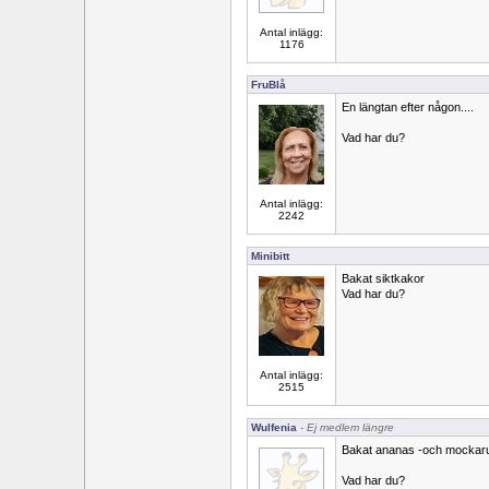
Antal inlägg:
1176
FruBlå
En längtan efter någon....
Vad har du?
Antal inlägg:
2242
Minibitt
Bakat siktkakor
Vad har du?
Antal inlägg:
2515
Wulfenia
- Ej medlem längre
Bakat ananas -och mockaru
Vad har du?