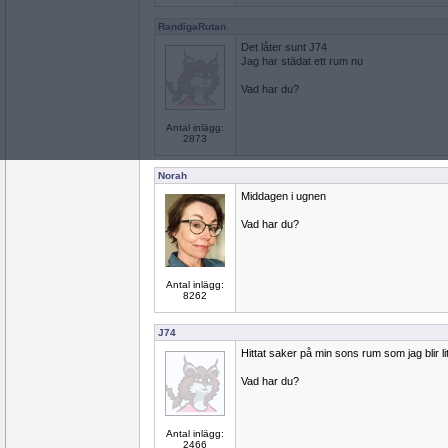
RandigaRutan
Det låter sunt J74
Jag har städat ett rum nu
Vad har du?
Antal inlägg:
2873
Norah
Middagen i ugnen
Vad har du?
Antal inlägg:
8262
J74
Hittat saker på min sons rum som jag blir l
Vad har du?
Antal inlägg:
2466