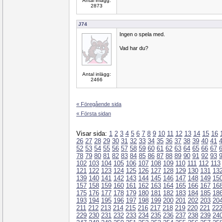
Antal inlägg:
2873
J74
Ingen o spela med.
Vad har du?
Antal inlägg:
2466
« Föregående sida
« Första sidan
Visar sida:
1
2
3
4
5
6
7
8
9
10
11
12
13
14
15
16
26
27
28
29
30
31
32
33
34
35
36
37
38
39
40
41
52
53
54
55
56
57
58
59
60
61
62
63
64
65
66
67
78
79
80
81
82
83
84
85
86
87
88
89
90
91
92
93
102
103
104
105
106
107
108
109
110
111
112
113
121
122
123
124
125
126
127
128
129
130
131
13
139
140
141
142
143
144
145
146
147
148
149
15
157
158
159
160
161
162
163
164
165
166
167
16
175
176
177
178
179
180
181
182
183
184
185
18
193
194
195
196
197
198
199
200
201
202
203
20
211
212
213
214
215
216
217
218
219
220
221
22
229
230
231
232
233
234
235
236
237
238
239
24