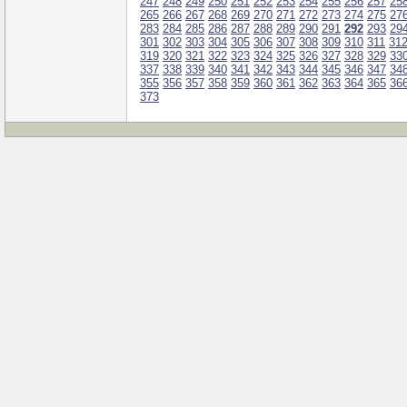
247
248
249
250
251
252
253
254
255
256
257
25
265
266
267
268
269
270
271
272
273
274
275
27
283
284
285
286
287
288
289
290
291
292
293
29
301
302
303
304
305
306
307
308
309
310
311
31
319
320
321
322
323
324
325
326
327
328
329
33
337
338
339
340
341
342
343
344
345
346
347
34
355
356
357
358
359
360
361
362
363
364
365
36
373