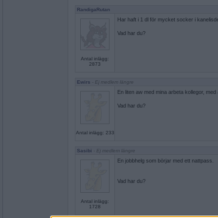
RandigaRutan
Har haft i 1 dl för mycket socker i kanelisd
Vad har du?
Antal inlägg:
2873
Ewirs
- Ej medlem längre
En liten aw med mina arbeta kollegor, med
Vad har du?
Antal inlägg: 233
Sasibi
- Ej medlem längre
En jobbhelg som börjar med ett nattpass.
Vad har du?
Antal inlägg:
1728