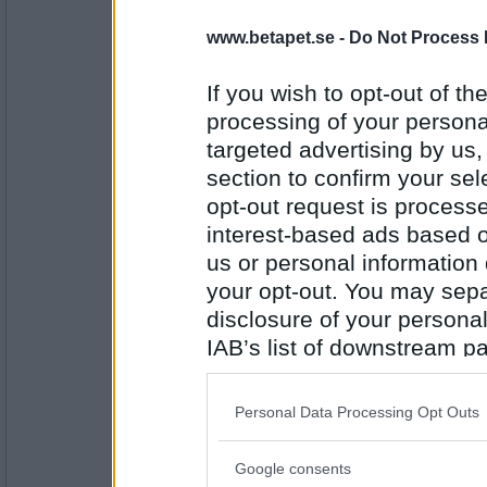
RandigaRutan
www.betapet.se -
Do Not Process 
Jag har dubier för att gå ut i busvädret
Vad har du?
If you wish to opt-out of the
processing of your personal
Antal inlägg:
2873
targeted advertising by us
section to confirm your sel
SmålandsMira
Saknad
opt-out request is proces
interest-based ads based o
Vad har du?
us or personal information d
your opt-out. You may separ
Antal inlägg:
22535
disclosure of your personal
IAB’s list of downstream pa
Minibitt
also be disclosed by us to 
Satt på värmen ordentligt.
Vad har du?
Downstream Participants
th
Personal Data Processing Opt Outs
third parties.
Google consents
Antal inlägg:
Please note that this web
2515