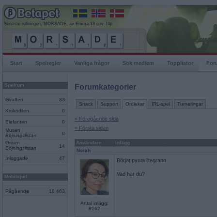
Senaste rullningen, MORSADE, av Emma-13 gav 74p
Start
Spelregler
Vanliga frågor
Sök medlem
Topplistor
For
Spelrum
Forumkategorier
Giraffen
33
Snack
Support
Ordlekar
IRL-spel
Turneringar
Krokodilen
0
« Föregående sida
Elefanten
0
« Första sidan
Musen
0
Böjningslistan
Grisen
Användare
Inlägg
14
Böjningslistan
Norah
Inloggade
47
Börjat pynta litegrann
Vad har du?
Mobilspel
Pågående
18 463
Antal inlägg:
8262