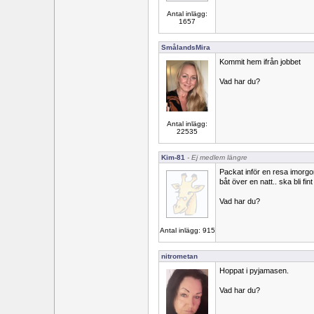
Antal inlägg:
1657
SmålandsMira
Kommit hem ifrån jobbet
Vad har du?
Antal inlägg:
22535
Kim-81
- Ej medlem längre
Packat inför en resa imorgon
båt över en natt.. ska bli fin
Vad har du?
Antal inlägg: 915
nitrometan
Hoppat i pyjamasen.
Vad har du?