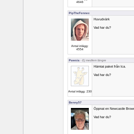
4646
PipTheFennec
Huvudvärk
Vad har du?
Antal inlägg:
4554
Pawsia
- Ej medlem längre
Hämtat paket från Ica.
Vad har du?
Antal inlägg: 230
Benny57
Öppnat en Newcastle Brown
Vad har du?