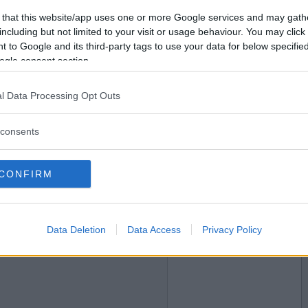
2020-05-19 21:33
Vill du bli
 that this website/app uses one or more Google services and may gath
medlem?
including but not limited to your visit or usage behaviour. You may click 
 to Google and its third-party tags to use your data for below specifi
Skapa nytt konto
ogle consent section.
l Data Processing Opt Outs
2020-05-19 21:51
orgondagen
consents
CONFIRM
2020-05-19 22:15
Data Deletion
Data Access
Privacy Policy
rgondagen. Torsdag o söndag.