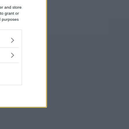
er and store
to grant or
ed purposes