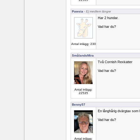
Pawsia
- Ej medlem längre
Har 2 hundar.
Vad har du?
Antal inlägg: 230
SmålandsMira
Två Cornish Rexkatter
Vad har du?
Antal inlägg:
22535
Benny57
En långhårig dvärgtax som h
Vad har du?
Antal inlägg: