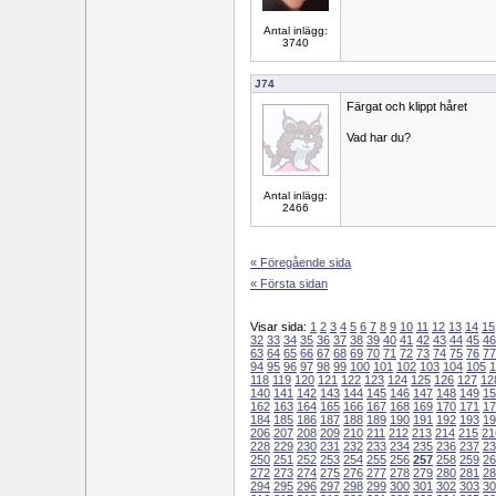
Antal inlägg:
3740
J74
Färgat och klippt håret
Vad har du?
Antal inlägg:
2466
« Föregående sida
« Första sidan
Visar sida:
1
2
3
4
5
6
7
8
9
10
11
12
13
14
15
32
33
34
35
36
37
38
39
40
41
42
43
44
45
46
63
64
65
66
67
68
69
70
71
72
73
74
75
76
77
94
95
96
97
98
99
100
101
102
103
104
105
1
118
119
120
121
122
123
124
125
126
127
12
140
141
142
143
144
145
146
147
148
149
15
162
163
164
165
166
167
168
169
170
171
17
184
185
186
187
188
189
190
191
192
193
19
206
207
208
209
210
211
212
213
214
215
21
228
229
230
231
232
233
234
235
236
237
23
250
251
252
253
254
255
256
257
258
259
26
272
273
274
275
276
277
278
279
280
281
28
294
295
296
297
298
299
300
301
302
303
30