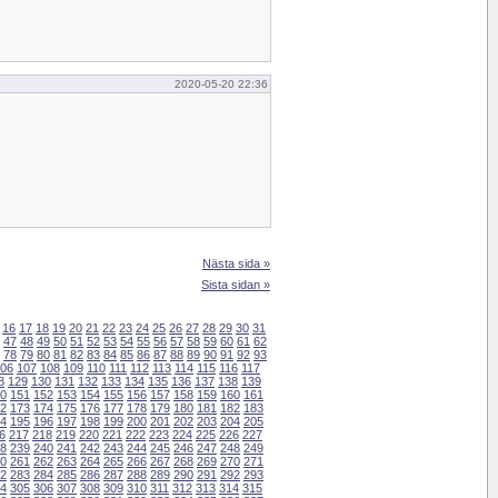
2020-05-20 22:36
Nästa sida »
Sista sidan »
16
17
18
19
20
21
22
23
24
25
26
27
28
29
30
31
47
48
49
50
51
52
53
54
55
56
57
58
59
60
61
62
78
79
80
81
82
83
84
85
86
87
88
89
90
91
92
93
06
107
108
109
110
111
112
113
114
115
116
117
8
129
130
131
132
133
134
135
136
137
138
139
0
151
152
153
154
155
156
157
158
159
160
161
2
173
174
175
176
177
178
179
180
181
182
183
4
195
196
197
198
199
200
201
202
203
204
205
6
217
218
219
220
221
222
223
224
225
226
227
8
239
240
241
242
243
244
245
246
247
248
249
0
261
262
263
264
265
266
267
268
269
270
271
2
283
284
285
286
287
288
289
290
291
292
293
4
305
306
307
308
309
310
311
312
313
314
315