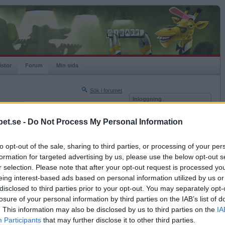
istor
Forum
Min sida
Sök i forumet
Inloggning
rneringar
Användare
et.se -
Do Not Process My Personal Information
Nästa sida »
Lösenord
Sista sidan »
to opt-out of the sale, sharing to third parties, or processing of your per
Kom ihåg mig
2020-05-19 21:33
formation for targeted advertising by us, please use the below opt-out s
Logga in
yaste bok
r selection. Please note that after your opt-out request is processed y
eing interest-based ads based on personal information utilized by us or
Glömt ditt lösenord?
Få ny aktiveringslänk
disclosed to third parties prior to your opt-out. You may separately opt-
losure of your personal information by third parties on the IAB’s list of
. This information may also be disclosed by us to third parties on the
IA
Betapet är gratis!
Participants
that may further disclose it to other third parties.