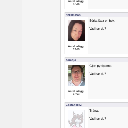
Antal inlägg:
4646
nitrometan
Börjat läsa en bok.
Vad har du?
Antal inlägg:
3740
flamsjo
Gjort pyttipanna
Vad har du?
Antal inlägg:
2654
Castafiore2
Tränat
Vad har du?