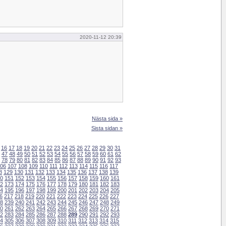
2020-11-12 20:39
Nästa sida »
Sista sidan »
16
17
18
19
20
21
22
23
24
25
26
27
28
29
30
31
47
48
49
50
51
52
53
54
55
56
57
58
59
60
61
62
78
79
80
81
82
83
84
85
86
87
88
89
90
91
92
93
06
107
108
109
110
111
112
113
114
115
116
117
8
129
130
131
132
133
134
135
136
137
138
139
0
151
152
153
154
155
156
157
158
159
160
161
2
173
174
175
176
177
178
179
180
181
182
183
4
195
196
197
198
199
200
201
202
203
204
205
6
217
218
219
220
221
222
223
224
225
226
227
8
239
240
241
242
243
244
245
246
247
248
249
0
261
262
263
264
265
266
267
268
269
270
271
2
283
284
285
286
287
288
289
290
291
292
293
4
305
306
307
308
309
310
311
312
313
314
315