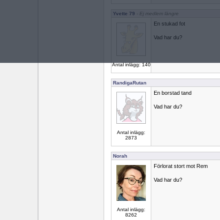
Yvette 79
- Ej medlem längre
En stukad fot
Vad har du?
Antal inlägg: 140
RandigaRutan
En borstad tand
Vad har du?
Antal inlägg:
2873
Norah
Förlorat stort mot Rem
Vad har du?
Antal inlägg:
8262