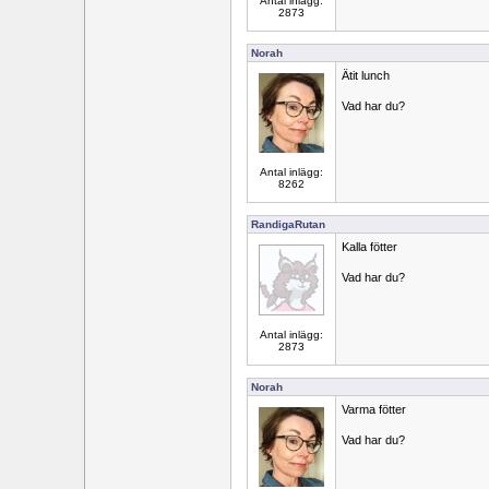
Antal inlägg:
2873
Norah
Ätit lunch
Vad har du?
Antal inlägg:
8262
RandigaRutan
Kalla fötter
Vad har du?
Antal inlägg:
2873
Norah
Varma fötter
Vad har du?