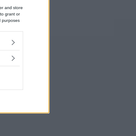
er and store
to grant or
ed purposes