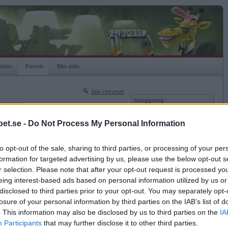
istor
Forum
Min sida
Sök i forumet
Inloggning
rneringar
Användare
et.se -
Do Not Process My Personal Information
Nästa sida »
Lösenord
Sista sidan »
to opt-out of the sale, sharing to third parties, or processing of your per
Kom ihåg mig
2020-11-09 18:15
formation for targeted advertising by us, please use the below opt-out s
Logga in
r selection. Please note that after your opt-out request is processed y
eing interest-based ads based on personal information utilized by us or
Glömt ditt lösenord?
Få ny aktiveringslänk
disclosed to third parties prior to your opt-out. You may separately opt-
losure of your personal information by third parties on the IAB’s list of
. This information may also be disclosed by us to third parties on the
IA
Betapet är gratis!
Participants
that may further disclose it to other third parties.