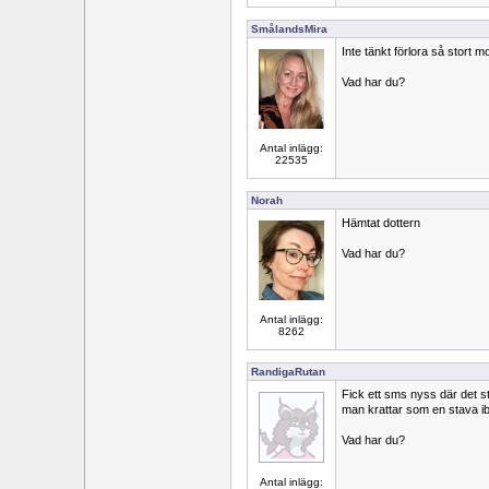
SmålandsMira
Inte tänkt förlora så stort 
Vad har du?
Antal inlägg:
22535
Norah
Hämtat dottern
Vad har du?
Antal inlägg:
8262
RandigaRutan
Fick ett sms nyss där det st
man krattar som en stava ib
Vad har du?
Antal inlägg: