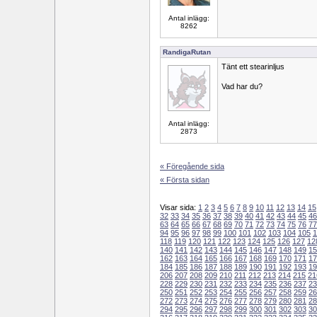
Antal inlägg:
8262
RandigaRutan
Tänt ett stearinljus
Vad har du?
Antal inlägg:
2873
« Föregående sida
« Första sidan
Visar sida:
1
2
3
4
5
6
7
8
9
10
11
12
13
14
15
32
33
34
35
36
37
38
39
40
41
42
43
44
45
46
63
64
65
66
67
68
69
70
71
72
73
74
75
76
77
94
95
96
97
98
99
100
101
102
103
104
105
1
118
119
120
121
122
123
124
125
126
127
12
140
141
142
143
144
145
146
147
148
149
15
162
163
164
165
166
167
168
169
170
171
17
184
185
186
187
188
189
190
191
192
193
19
206
207
208
209
210
211
212
213
214
215
21
228
229
230
231
232
233
234
235
236
237
23
250
251
252
253
254
255
256
257
258
259
26
272
273
274
275
276
277
278
279
280
281
28
294
295
296
297
298
299
300
301
302
303
30