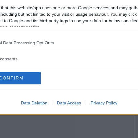
2020-11-09 18:33
Vill du bli
 that this website/app uses one or more Google services and may gath
medlem?
including but not limited to your visit or usage behaviour. You may click 
 to Google and its third-party tags to use your data for below specifi
Skapa nytt konto
ogle consent section.
l Data Processing Opt Outs
2020-11-09 19:00
consents
CONFIRM
2020-11-09 19:17
Data Deletion
Data Access
Privacy Policy
lar mig att frukt är godis)