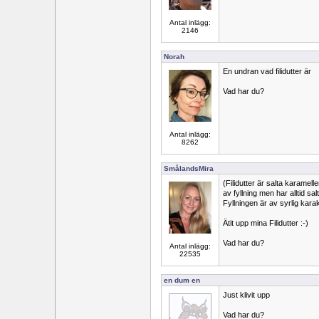
Antal inlägg:
2146
Norah
En undran vad filidutter är
Vad har du?
Antal inlägg:
8262
SmålandsMira
(Filidutter är salta karamell
av fyllning men har alltid s
Fyllningen är av syrlig karak
Ätit upp mina Filidutter :-)
Vad har du?
Antal inlägg:
22535
en dum en
Just klivit upp
Vad har du?