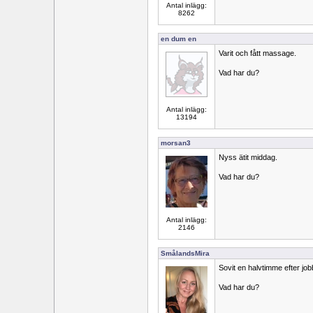
Antal inlägg:
8262
en dum en
Varit och fått massage.
Vad har du?
Antal inlägg:
13194
morsan3
Nyss ätit middag.
Vad har du?
Antal inlägg:
2146
SmålandsMira
Sovit en halvtimme efter job
Vad har du?