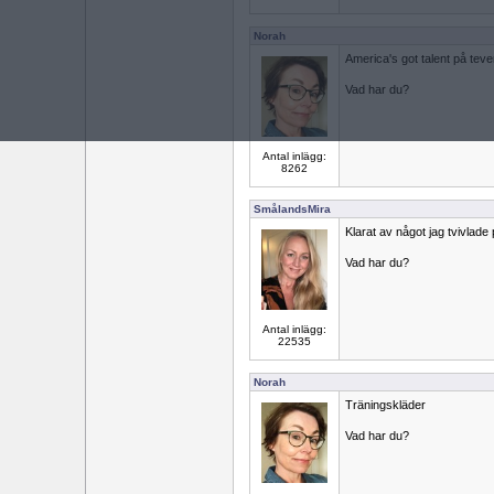
Norah
America's got talent på tev
Vad har du?
Antal inlägg:
8262
SmålandsMira
Klarat av något jag tvivlade 
Vad har du?
Antal inlägg:
22535
Norah
Träningskläder
Vad har du?