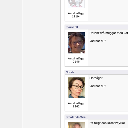
Antal inlägg:
13194
morsan3
Druckit två muggar med kaf
Vad har du?
Antal inlägg:
2146
Norah
Ostbågar
Vad har du?
Antal inlägg:
8262
SmålandsMira
Ett roligt och kreativt yrke