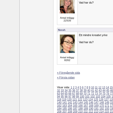
Vad har du?
Antal inlägg:
22535
Norah
Ett mindre kreativt yrke
Vad har du?
Antal inlägg:
8262
« Föregående sida
« Första sidan
Visar sida:
1
2
3
4
5
6
7
8
9
10
11
12
13
14
15
32
33
34
35
36
37
38
39
40
41
42
43
44
45
46
63
64
65
66
67
68
69
70
71
72
73
74
75
76
77
94
95
96
97
98
99
100
101
102
103
104
105
1
118
119
120
121
122
123
124
125
126
127
12
140
141
142
143
144
145
146
147
148
149
15
162
163
164
165
166
167
168
169
170
171
17
184
185
186
187
188
189
190
191
192
193
19
206
207
208
209
210
211
212
213
214
215
21