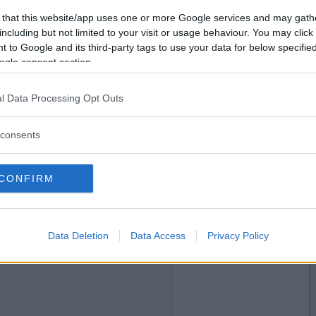
2020-01-28 15:32
Vill du bli
 that this website/app uses one or more Google services and may gath
medlem?
including but not limited to your visit or usage behaviour. You may click 
 to Google and its third-party tags to use your data for below specifi
Skapa nytt konto
ogle consent section.
l Data Processing Opt Outs
2020-01-28 16:43
consents
CONFIRM
2020-01-28 17:24
Data Deletion
Data Access
Privacy Policy