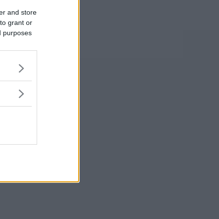
er and store
to grant or
ed purposes