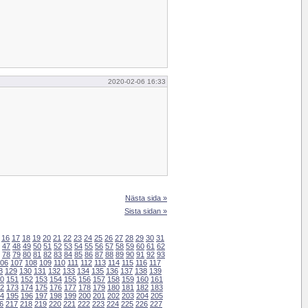
2020-02-06 16:33
Nästa sida »
Sista sidan »
16
17
18
19
20
21
22
23
24
25
26
27
28
29
30
31
47
48
49
50
51
52
53
54
55
56
57
58
59
60
61
62
78
79
80
81
82
83
84
85
86
87
88
89
90
91
92
93
06
107
108
109
110
111
112
113
114
115
116
117
8
129
130
131
132
133
134
135
136
137
138
139
0
151
152
153
154
155
156
157
158
159
160
161
2
173
174
175
176
177
178
179
180
181
182
183
4
195
196
197
198
199
200
201
202
203
204
205
6
217
218
219
220
221
222
223
224
225
226
227