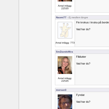
Antal inlägg:
22535
Naomi77
- Ej medlem längre
Fin krokus i kruka på bordet
Vad har du?
Antal inlägg: 773
SmålandsMira
Filidutter
Vad har du?
Antal inlägg:
22535
morsan3
Fyndat
Vad har du?