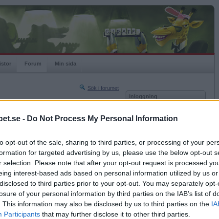
istor
Forum
Min sida
Sök i forumet
Inloggning
rneringar
Användare
et.se -
Do Not Process My Personal Information
Nästa sida »
Lösenord
Sista sidan »
to opt-out of the sale, sharing to third parties, or processing of your per
Kom ihåg mig
2020-01-28 15:22
formation for targeted advertising by us, please use the below opt-out s
Logga in
r selection. Please note that after your opt-out request is processed y
eing interest-based ads based on personal information utilized by us or
Glömt ditt lösenord?
Få ny aktiveringslänk
disclosed to third parties prior to your opt-out. You may separately opt-
losure of your personal information by third parties on the IAB’s list of
. This information may also be disclosed by us to third parties on the
IA
Betapet är gratis!
Participants
that may further disclose it to other third parties.