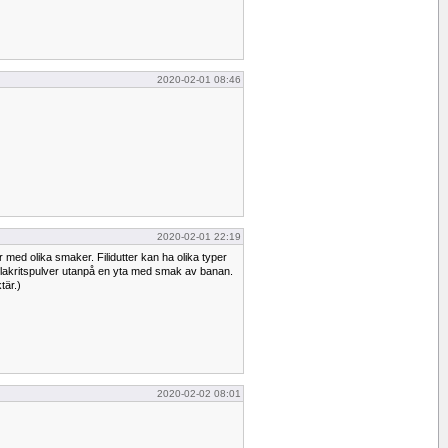
2020-02-01 08:46
2020-02-01 22:19
er med olika smaker. Filidutter kan ha olika typer
altlakritspulver utanpå en yta med smak av banan.
tär.)
2020-02-02 08:01