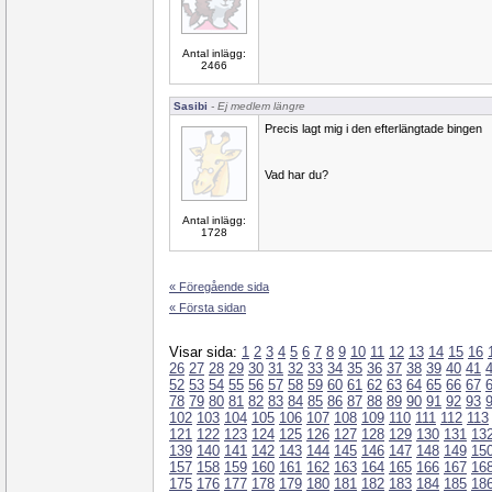
Antal inlägg:
2466
Sasibi
- Ej medlem längre
Precis lagt mig i den efterlängtade bingen
Vad har du?
Antal inlägg:
1728
« Föregående sida
« Första sidan
Visar sida:
1
2
3
4
5
6
7
8
9
10
11
12
13
14
15
16
26
27
28
29
30
31
32
33
34
35
36
37
38
39
40
41
52
53
54
55
56
57
58
59
60
61
62
63
64
65
66
67
78
79
80
81
82
83
84
85
86
87
88
89
90
91
92
93
102
103
104
105
106
107
108
109
110
111
112
113
121
122
123
124
125
126
127
128
129
130
131
13
139
140
141
142
143
144
145
146
147
148
149
15
157
158
159
160
161
162
163
164
165
166
167
16
175
176
177
178
179
180
181
182
183
184
185
18