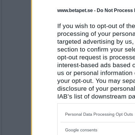
SmålandsMira
www.betapet.se -
Do Not Process 
Tända doftljus
Vad har du?
If you wish to opt-out of the
processing of your personal
targeted advertising by us
Antal inlägg:
22535
section to confirm your sel
opt-out request is proces
Norah
Nybryggt kaffe
interest-based ads based o
Vad har du?
us or personal information d
your opt-out. You may separ
disclosure of your personal
Antal inlägg:
8262
IAB’s list of downstream pa
also be disclosed by us to 
SmålandsMira
Ett stort glas kapselkaffe
Downstream Participants
th
Personal Data Processing Opt Outs
Vad har du?
third parties.
Google consents
Please note that this web