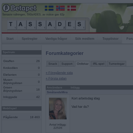
Senaste rullningen, TASsADES, av trulsie gav 82p
Start
Spelregler
Vanliga frågor
Sök medlem
Topplistor
For
Spelrum
Forumkategorier
Giraffen
26
Snack
Support
Ordlekar
IRL-spel
Turneringar
Krokodilen
0
« Föregående sida
Elefanten
0
« Första sidan
Musen
0
Böjningslistan
Grisen
Användare
Inlägg
16
Böjningslistan
SmålandsMira
Inloggade
42
Kort arbetsdag idag
Vad har du?
Mobilspel
Pågående
18 463
Antal inlägg:
22535