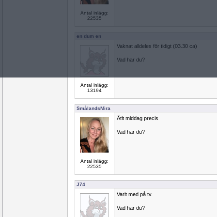
Antal inlägg:
22535
en dum en
Vaknat alldeles för tidigt (03.30 ca)
Vad har du?
Antal inlägg:
13194
SmålandsMira
Ätit middag precis
Vad har du?
Antal inlägg:
22535
J74
Varit med på tv.
Vad har du?