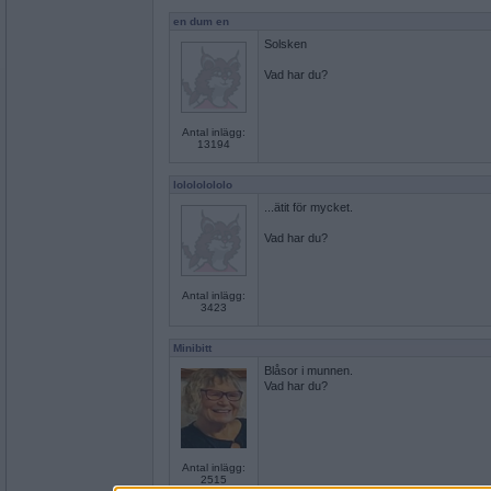
en dum en
Solsken
Vad har du?
Antal inlägg:
13194
lolololololo
...ätit för mycket.
Vad har du?
Antal inlägg:
3423
Minibitt
Blåsor i munnen.
Vad har du?
Antal inlägg:
2515