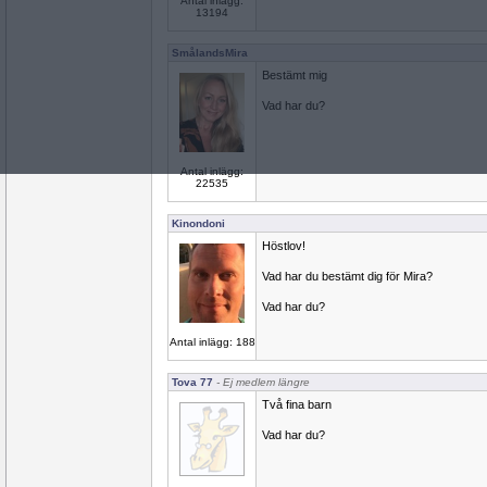
Antal inlägg:
13194
SmålandsMira
Bestämt mig
Vad har du?
Antal inlägg:
22535
Kinondoni
Höstlov!
Vad har du bestämt dig för Mira?
Vad har du?
Antal inlägg: 188
Tova 77
- Ej medlem längre
Två fina barn
Vad har du?