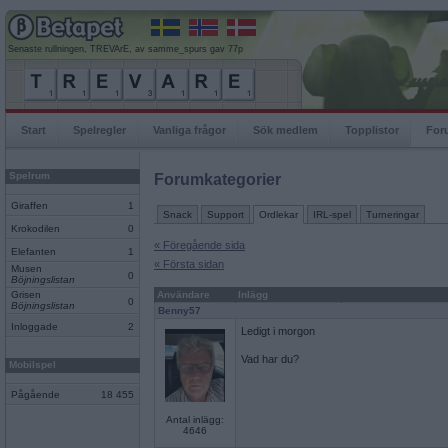
Senaste rullningen, TREVArE, av samme_spurs gav 77p
Start
Spelregler
Vanliga frågor
Sök medlem
Topplistor
For
Spelrum
Forumkategorier
Giraffen
1
Snack
Support
Ordlekar
IRL-spel
Turneringar
Krokodilen
0
« Föregående sida
Elefanten
1
« Första sidan
Musen
0
Böjningslistan
Grisen
Användare
Inlägg
0
Böjningslistan
Benny57
Inloggade
2
Ledigt i morgon
Vad har du?
Mobilspel
Pågående
18 455
Antal inlägg:
4646