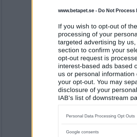
en dum en
www.betapet.se -
Do Not Process 
Lagt upp maskor på stickor till en tröjärm
If you wish to opt-out of the
processing of your personal
Antal inlägg:
targeted advertising by us
13194
section to confirm your sel
en dum en
opt-out request is proces
Vad har du?
interest-based ads based o
us or personal information d
your opt-out. You may separ
Antal inlägg:
disclosure of your personal
13194
IAB’s list of downstream pa
SmålandsMira
also be disclosed by us to 
En jobbintensiv vecka
Downstream Participants
th
Vad har du?
Personal Data Processing Opt Outs
third parties.
Google consents
Antal inlägg:
Please note that this web
22535