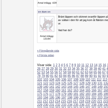
Antal inlägg: 429
en dum en
Bränt läppen och skinnet ovanför läppen på
av sältan i den för att jag kom åt fläkten
ur.
Vad har du?
Antal inlägg:
13194
« Föregående sida
« Första sidan
Visar sida:
1
2
3
4
5
6
7
8
9
10
11
12
13
14
15
16
26
27
28
29
30
31
32
33
34
35
36
37
38
39
40
41
52
53
54
55
56
57
58
59
60
61
62
63
64
65
66
67
78
79
80
81
82
83
84
85
86
87
88
89
90
91
92
93
102
103
104
105
106
107
108
109
110
111
112
113
121
122
123
124
125
126
127
128
129
130
131
13
139
140
141
142
143
144
145
146
147
148
149
15
157
158
159
160
161
162
163
164
165
166
167
16
175
176
177
178
179
180
181
182
183
184
185
18
193
194
195
196
197
198
199
200
201
202
203
20
211
212
213
214
215
216
217
218
219
220
221
22
229
230
231
232
233
234
235
236
237
238
239
24