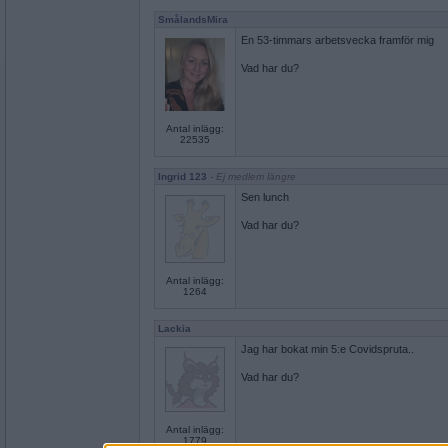
SmålandsMira
En 53-timmars arbetsvecka framför mig
Vad har du?
Antal inlägg:
22535
Ingrid 123
- Ej medlem längre
Sen lunch
Vad har du?
Antal inlägg:
1264
Lackia
Jag har bokat min 5:e Covidspruta..
Vad har du?
Antal inlägg:
1779