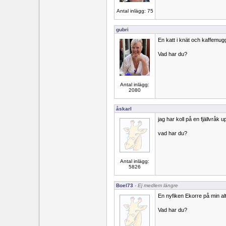
Antal inlägg: 75
gubri
En katt i knät och kaffemug
Vad har du?
Antal inlägg:
2080
åskarl
jag har koll på en fjällvråk u
vad har du?
Antal inlägg:
5826
Boel73
- Ej medlem längre
En nyfiken Ekorre på min al
Vad har du?