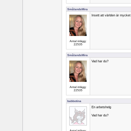
SmålandsMira
Insett att världen är mycket
Antal inlägg:
22535
SmålandsMira
Vad har du?
Antal inlägg:
22535
babbotina
En arbetshelg
Vad har du?
Antal inlägg: