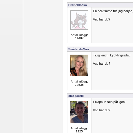
Prärieklocka
En halvtimme tills jag börjar
Vad har du?
Antal inlägg:
11487
SmålandsMira
Tidig lunch, kycklingsallad.
Vad har du?
Antal inlägg:
22535
omegacrill
Fikapaus sen påt igen!
Vad har du?
Antal inlägg:
1225