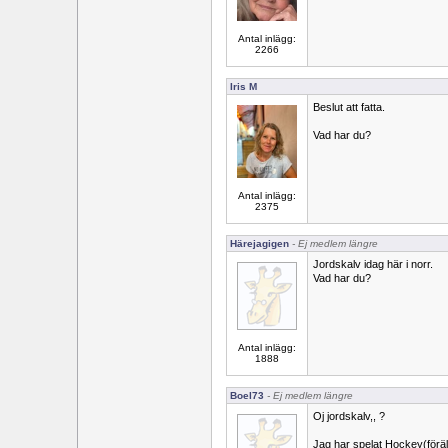
Antal inlägg:
2266
Iris M
Beslut att fatta.
Vad har du?
Antal inlägg:
2375
Härejagigen
- Ej medlem längre
Jordskalv idag här i norr.
Vad har du?
Antal inlägg:
1888
Boel73
- Ej medlem längre
Oj jordskalv,, ?
Jag har spelat Hockey(föräld