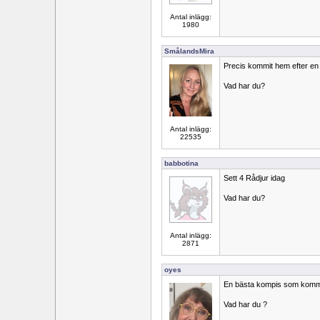
Antal inlägg:
1980
SmålandsMira
Precis kommit hem efter en
Vad har du?
Antal inlägg:
22535
babbotina
Sett 4 Rådjur idag
Vad har du?
Antal inlägg:
2871
oyes
En bästa kompis som komme
Vad har du ?