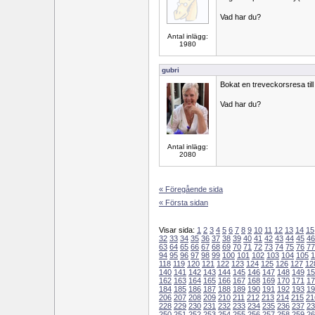
Vad har du?
Antal inlägg:
1980
gubri
Bokat en treveckorsresa till
Vad har du?
Antal inlägg:
2080
« Föregående sida
« Första sidan
Visar sida:
1
2
3
4
5
6
7
8
9
10
11
12
13
14
15
32
33
34
35
36
37
38
39
40
41
42
43
44
45
46
63
64
65
66
67
68
69
70
71
72
73
74
75
76
77
94
95
96
97
98
99
100
101
102
103
104
105
1
118
119
120
121
122
123
124
125
126
127
12
140
141
142
143
144
145
146
147
148
149
15
162
163
164
165
166
167
168
169
170
171
17
184
185
186
187
188
189
190
191
192
193
19
206
207
208
209
210
211
212
213
214
215
21
228
229
230
231
232
233
234
235
236
237
23
250
251
252
253
254
255
256
257
258
259
26