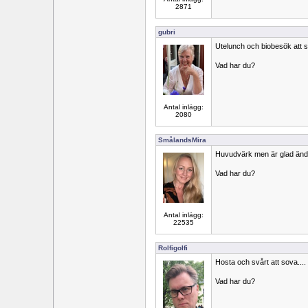
2871
gubri
Utelunch och biobesök att 
Vad har du?
Antal inlägg:
2080
SmålandsMira
Huvudvärk men är glad än
Vad har du?
Antal inlägg:
22535
Rolfigolfi
Hosta och svårt att sova....
Vad har du?