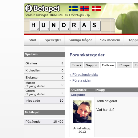
Senaste rullningen, HUNDrAS, av Ethel26 gav 71p
Start
Spelregler
Vanliga frågor
Sök medlem
Toppl
Spelrum
Forumkategorier
Giraffen
8
Snack
Support
Ordlekar
IRL-spel
Tu
Krokodilen
0
« Föregående sida
Elefanten
0
« Första sidan
Musen
0
Böjningslistan
Användare
Inlägg
Grisen
2
Böjningslistan
Cozgubbe
Inloggade
10
Jobb att göra!
Vad har du?
Mobilspel
Pågående
18 456
Antal inlägg:
2013