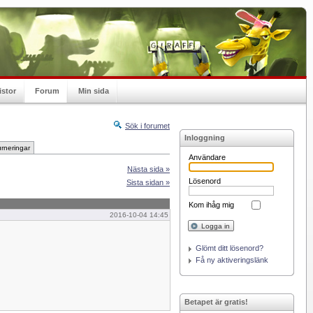
istor
Forum
Min sida
Sök i forumet
Inloggning
rneringar
Användare
Nästa sida »
Lösenord
Sista sidan »
Kom ihåg mig
2016-10-04 14:45
Logga in
Glömt ditt lösenord?
Få ny aktiveringslänk
Betapet är gratis!