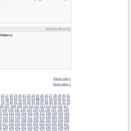
2016-10-09 14:22
 Mallorca
Nästa sida »
Sista sidan »
16
17
18
19
20
21
22
23
24
25
26
27
28
29
30
31
47
48
49
50
51
52
53
54
55
56
57
58
59
60
61
62
78
79
80
81
82
83
84
85
86
87
88
89
90
91
92
93
06
107
108
109
110
111
112
113
114
115
116
117
8
129
130
131
132
133
134
135
136
137
138
139
0
151
152
153
154
155
156
157
158
159
160
161
2
173
174
175
176
177
178
179
180
181
182
183
4
195
196
197
198
199
200
201
202
203
204
205
6
217
218
219
220
221
222
223
224
225
226
227
8
239
240
241
242
243
244
245
246
247
248
249
0
261
262
263
264
265
266
267
268
269
270
271