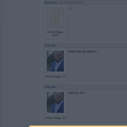
Bellarom
- Ej medlem längre
:-)
Antal inlägg:
4220
Alfa Man
Majonnäs på slipsen....
Antal inlägg: 22
Alfa Man
Vad har du?
Antal inlägg: 22