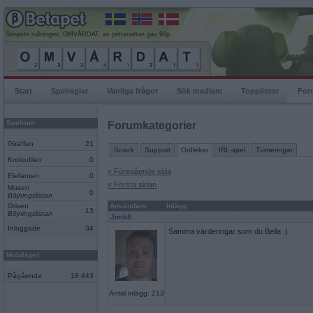
Senaste rullningen, OMVÅRDAT, av pettanettan gav 90p
Start
Spelregler
Vanliga frågor
Sök medlem
Topplistor
For
Spelrum
Forumkategorier
Giraffen
21
Snack
Support
Ordlekar
IRL-spel
Turneringar
Krokodilen
0
« Föregående sida
Elefanten
0
« Första sidan
Musen
0
Böjningslistan
Grisen
Användare
Inlägg
13
Böjningslistan
Jimk8
Inloggade
34
Samma värderingar som du Bella :)
Mobilspel
Pågående
18 443
Antal inlägg: 213