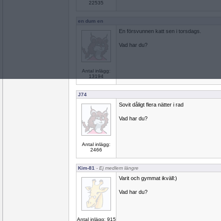
22535
en dum en
En försvunnen katt sen i torsdags.
Vad har du?
Antal inlägg:
13194
J74
Sovit dåligt flera nätter i rad
Vad har du?
Antal inlägg:
2466
Kim-81
- Ej medlem längre
Varit och gymmat ikväll:)
Vad har du?
Antal inlägg: 915