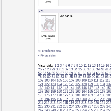
2466
J74
Vad har fu?
Antal inlägg:
2466
« Föregående sida
« Första sidan
Visar sida:
1
2
3
4
5
6
7
8
9
10
11
12
13
14
15
16
26
27
28
29
30
31
32
33
34
35
36
37
38
39
40
41
52
53
54
55
56
57
58
59
60
61
62
63
64
65
66
67
78
79
80
81
82
83
84
85
86
87
88
89
90
91
92
93
102
103
104
105
106
107
108
109
110
111
112
113
121
122
123
124
125
126
127
128
129
130
131
13
139
140
141
142
143
144
145
146
147
148
149
15
157
158
159
160
161
162
163
164
165
166
167
16
175
176
177
178
179
180
181
182
183
184
185
18
193
194
195
196
197
198
199
200
201
202
203
20
211
212
213
214
215
216
217
218
219
220
221
22
229
230
231
232
233
234
235
236
237
238
239
24
247
248
249
250
251
252
253
254
255
256
257
25