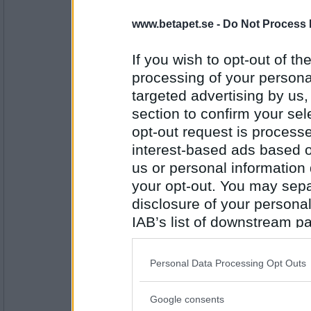
nitrometan
Tagit en promenad.
www.betapet.se -
Do Not Process 
Vad har du?
If you wish to opt-out of the
processing of your personal
Antal inlägg:
3740
targeted advertising by us
section to confirm your sel
Slipadpärla
- Ej medlem längre
Klamydia.
opt-out request is proces
interest-based ads based o
Vad har du?
us or personal information d
your opt-out. You may separ
Antal inlägg: 105
disclosure of your personal
SmålandsMira
IAB’s list of downstream pa
Middag på G
also be disclosed by us to 
Vad har du?
Downstream Participants
th
Personal Data Processing Opt Outs
third parties.
Antal inlägg:
22535
Google consents
Please note that this web