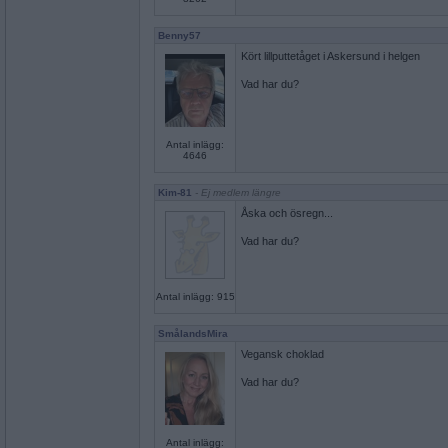
Benny57
Kört lillputtetåget i Askersund i helgen
Vad har du?
Antal inlägg:
4646
Kim-81
- Ej medlem längre
Åska och ösregn...
Vad har du?
Antal inlägg: 915
SmålandsMira
Vegansk choklad
Vad har du?
Antal inlägg: