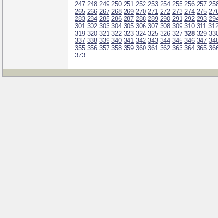
247
248
249
250
251
252
253
254
255
256
257
25
265
266
267
268
269
270
271
272
273
274
275
27
283
284
285
286
287
288
289
290
291
292
293
29
301
302
303
304
305
306
307
308
309
310
311
31
319
320
321
322
323
324
325
326
327
328
329
33
337
338
339
340
341
342
343
344
345
346
347
34
355
356
357
358
359
360
361
362
363
364
365
36
373