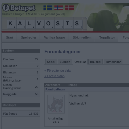
Senaste rullningen, KALvOSTS, av gunsan6 gav 76p
Start
Spelregler
Vanliga frågor
Sök medlem
Topplistor
For
Spelrum
Forumkategorier
Giraffen
27
Snack
Support
Ordlekar
IRL-spel
Turneringar
Krokodilen
0
« Föregående sida
Elefanten
1
« Första sidan
Musen
2
Böjningslistan
Grisen
Användare
Inlägg
23
Böjningslistan
RandigaRutan
Inloggade
53
Nyss lunchat.
Vad har du?
Mobilspel
Pågående
18 535
Antal inlägg:
2873