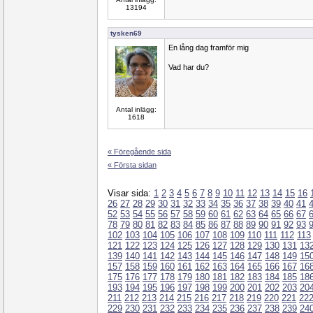
13194
tysken69
En lång dag framför mig
Vad har du?
Antal inlägg:
1618
« Föregående sida
« Första sidan
Visar sida:
1
2
3
4
5
6
7
8
9
10
11
12
13
14
15
16
26
27
28
29
30
31
32
33
34
35
36
37
38
39
40
41
52
53
54
55
56
57
58
59
60
61
62
63
64
65
66
67
78
79
80
81
82
83
84
85
86
87
88
89
90
91
92
93
102
103
104
105
106
107
108
109
110
111
112
113
121
122
123
124
125
126
127
128
129
130
131
13
139
140
141
142
143
144
145
146
147
148
149
15
157
158
159
160
161
162
163
164
165
166
167
16
175
176
177
178
179
180
181
182
183
184
185
18
193
194
195
196
197
198
199
200
201
202
203
20
211
212
213
214
215
216
217
218
219
220
221
22
229
230
231
232
233
234
235
236
237
238
239
24