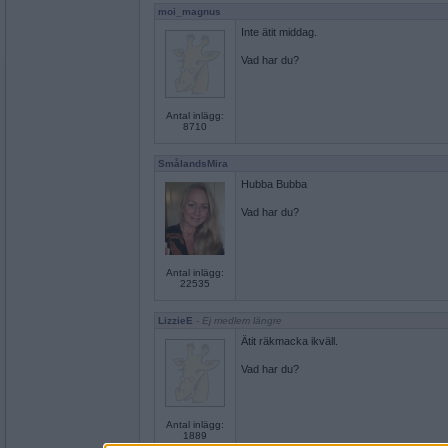
moi_magnus
Inte ätit middag.
Vad har du?
Antal inlägg:
8710
SmålandsMira
Hubba Bubba
Vad har du?
Antal inlägg:
22535
LizzieE
- Ej medlem längre
Ätit räkmacka ikväll.
Vad har du?
Antal inlägg:
1889