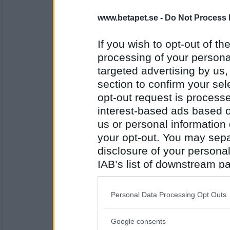
moi_magnus
www.betapet.se -
Do Not Process 
En hög med ren tvätt som blänger surt på mi
badrummet och kräver att bli garderobsförf
If you wish to opt-out of the
Vad har du?
processing of your personal
Antal inlägg:
targeted advertising by us
8710
section to confirm your sel
en dum en
opt-out request is proces
Hälsat på min äldsta dotter med familj i d
interest-based ads based o
Vad har du?
us or personal information d
your opt-out. You may separ
Antal inlägg:
disclosure of your personal
13194
IAB’s list of downstream pa
Prärieklocka
also be disclosed by us to 
Vaknat före alla andra
Downstream Participants
th
Vad har du?
Personal Data Processing Opt Outs
third parties.
Antal inlägg:
Google consents
Please note that this web
11487