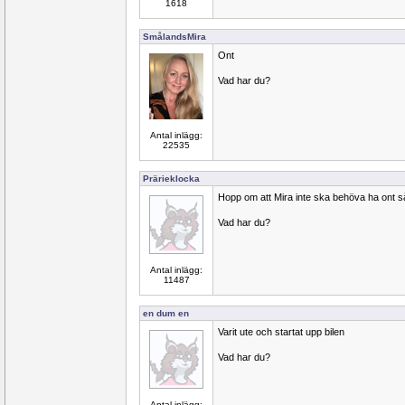
1618
SmålandsMira
Ont
Vad har du?
Antal inlägg:
22535
Prärieklocka
Hopp om att Mira inte ska behöva ha ont så 
Vad har du?
Antal inlägg:
11487
en dum en
Varit ute och startat upp bilen
Vad har du?
Antal inlägg: