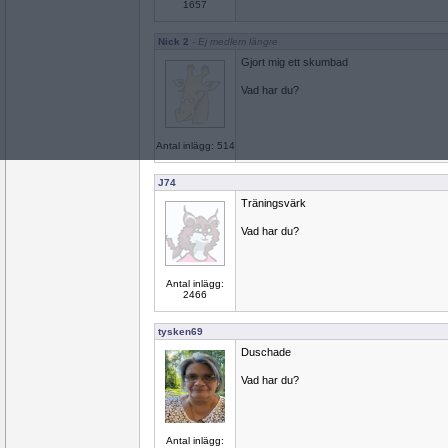
1657
Nick 2
- Ej medlem längre
Gjort mig ett skumbad
Vad har du?
Antal inlägg: 514
J74
Träningsvärk
Vad har du?
Antal inlägg:
2466
tysken69
Duschade
Vad har du?
Antal inlägg: