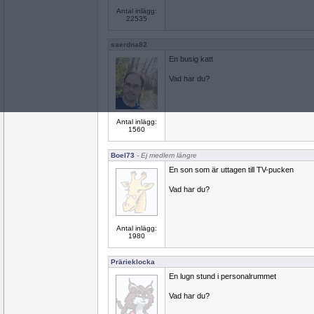
Antal inlägg:
22535
saerdna82
En busig katt
Vad har du?
Antal inlägg:
1560
Boel73
- Ej medlem längre
En son som är uttagen till TV-pucken
Vad har du?
Antal inlägg:
1980
Prärieklocka
En lugn stund i personalrummet
Vad har du?