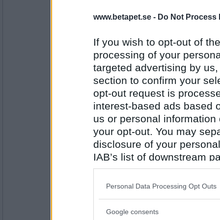
22535
www.betapet.se -
Do Not Process 
Prärieklocka
Två barn att väcka
If you wish to opt-out of the
Vad har du?
processing of your personal
targeted advertising by us
Antal inlägg:
11487
section to confirm your sel
opt-out request is proces
Boel73
- Ej medlem längre
interest-based ads based o
3 busiga hundvalpar
us or personal information d
Vad har du?
your opt-out. You may separ
disclosure of your personal
Antal inlägg:
1980
IAB’s list of downstream pa
also be disclosed by us to 
SmålandsMira
En katt och en alien
Downstream Participants
th
Personal Data Processing Opt Outs
third parties.
Vad har du?
Google consents
Please note that this web