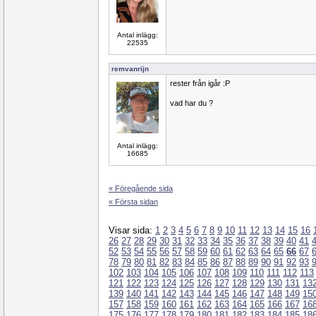
Antal inlägg:
22535
remvanrijn
rester från igår :P
vad har du ?
Antal inlägg:
16685
« Föregående sida
« Första sidan
Visar sida:
1
2
3
4
5
6
7
8
9
10
11
12
13
14
15
16
26
27
28
29
30
31
32
33
34
35
36
37
38
39
40
41
52
53
54
55
56
57
58
59
60
61
62
63
64
65
66
67
78
79
80
81
82
83
84
85
86
87
88
89
90
91
92
93
102
103
104
105
106
107
108
109
110
111
112
113
121
122
123
124
125
126
127
128
129
130
131
13
139
140
141
142
143
144
145
146
147
148
149
15
157
158
159
160
161
162
163
164
165
166
167
16
175
176
177
178
179
180
181
182
183
184
185
18