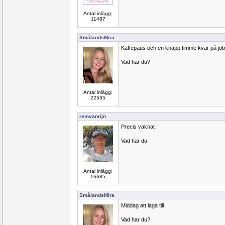
Antal inlägg:
11487
SmålandsMira
Kaffepaus och en knapp timme kvar på job
Vad har du?
Antal inlägg:
22535
remvanrijn
Precis vaknat
Vad har du
Antal inlägg:
16685
SmålandsMira
Middag att laga till
Vad har du?