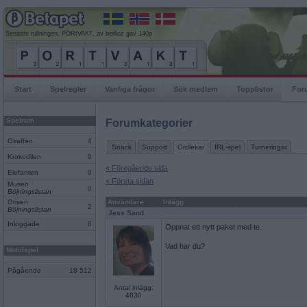
Senaste rullningen, PORtVAKT, av berlioz gav 140p
Start
Spelregler
Vanliga frågor
Sök medlem
Topplistor
For
Spelrum
Forumkategorier
Giraffen
4
Snack
Support
Ordlekar
IRL-spel
Turneringar
Krokodilen
0
« Föregående sida
Elefanten
0
« Första sidan
Musen
0
Böjningslistan
Grisen
Användare
Inlägg
2
Böjningslistan
Jess Sand
Inloggade
6
Öppnat ett nytt paket med te.
Vad har du?
Mobilspel
Pågående
18 512
Antal inlägg:
4830