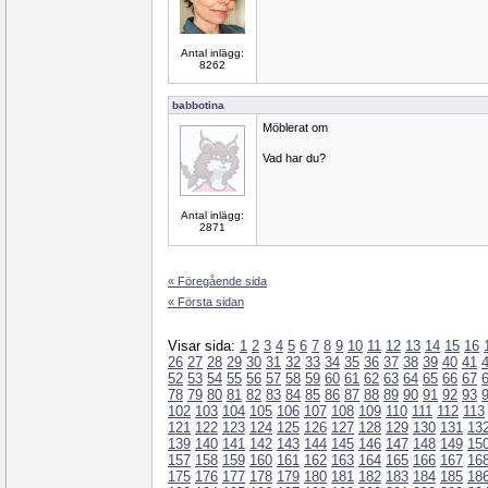
Antal inlägg:
8262
babbotina
Möblerat om
Vad har du?
Antal inlägg:
2871
« Föregående sida
« Första sidan
Visar sida:
1
2
3
4
5
6
7
8
9
10
11
12
13
14
15
16
26
27
28
29
30
31
32
33
34
35
36
37
38
39
40
41
52
53
54
55
56
57
58
59
60
61
62
63
64
65
66
67
78
79
80
81
82
83
84
85
86
87
88
89
90
91
92
93
102
103
104
105
106
107
108
109
110
111
112
113
121
122
123
124
125
126
127
128
129
130
131
13
139
140
141
142
143
144
145
146
147
148
149
15
157
158
159
160
161
162
163
164
165
166
167
16
175
176
177
178
179
180
181
182
183
184
185
18