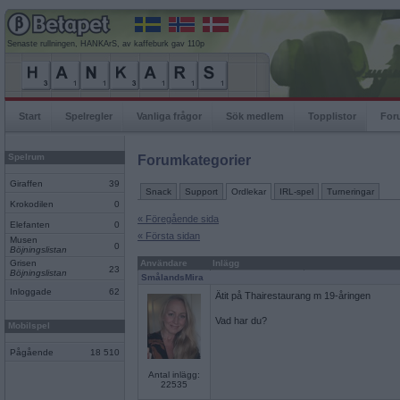
Senaste rullningen, HANKArS, av kaffeburk gav 110p
Start
Spelregler
Vanliga frågor
Sök medlem
Topplistor
For
Spelrum
Forumkategorier
Giraffen
39
Snack
Support
Ordlekar
IRL-spel
Turneringar
Krokodilen
0
« Föregående sida
Elefanten
0
« Första sidan
Musen
0
Böjningslistan
Grisen
Användare
Inlägg
23
Böjningslistan
SmålandsMira
Inloggade
62
Ätit på Thairestaurang m 19-åringen
Vad har du?
Mobilspel
Pågående
18 510
Antal inlägg:
22535