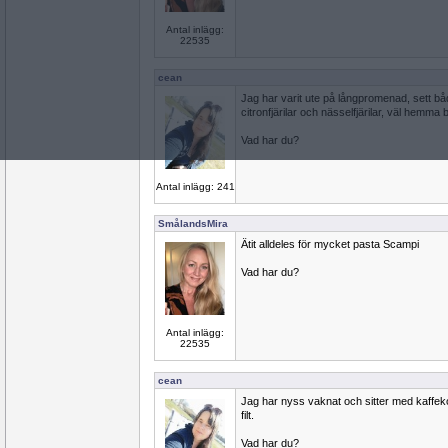
Antal inlägg:
22535
cean
Jag har varit ute på långpromenad, sett båd
citronfjärilar och nässelfjärilar, väl hemma b
Vad har du?
Antal inlägg: 241
SmålandsMira
Ätit alldeles för mycket pasta Scampi
Vad har du?
Antal inlägg:
22535
cean
Jag har nyss vaknat och sitter med kaffek
filt.
Vad har du?