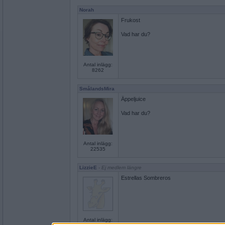
Norah
Frukost
Vad har du?
Antal inlägg:
8262
SmålandsMira
Äppeljuice
Vad har du?
Antal inlägg:
22535
LizzieE
- Ej medlem längre
Estrellas Sombreros
Antal inlägg: