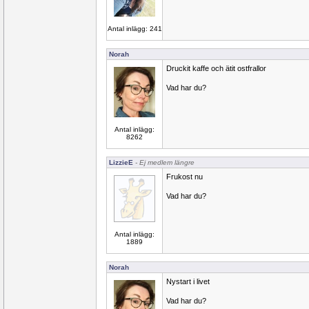
Antal inlägg: 241
Norah
Druckit kaffe och ätit ostfrallor
Vad har du?
Antal inlägg:
8262
LizzieE
- Ej medlem längre
Frukost nu
Vad har du?
Antal inlägg:
1889
Norah
Nystart i livet
Vad har du?