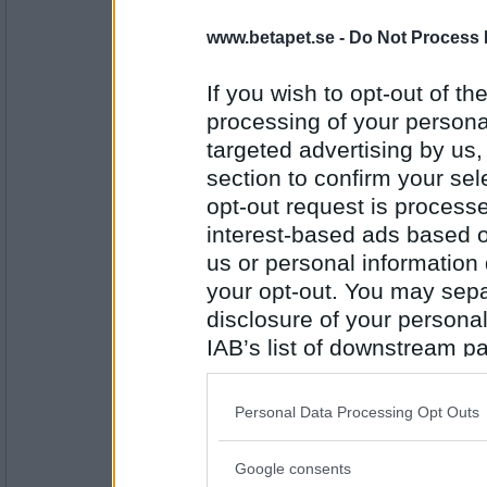
1889
www.betapet.se -
Do Not Process 
LizzieE
- Ej medlem längre
Vad har du?
If you wish to opt-out of the
processing of your personal
targeted advertising by us
Antal inlägg:
1889
section to confirm your sel
opt-out request is proces
cean
interest-based ads based o
Jag har jobbat idag
us or personal information d
Vad har du?
your opt-out. You may separ
disclosure of your personal
Antal inlägg: 241
IAB’s list of downstream pa
en dum en
also be disclosed by us to 
Varit ute och fiskat
Downstream Participants
th
Personal Data Processing Opt Outs
vad har du?
third parties.
Google consents
Antal inlägg:
Please note that this web
13194