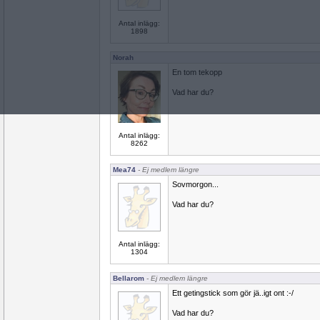
Antal inlägg:
1898
Norah
En tom tekopp
Vad har du?
Antal inlägg:
8262
Mea74
- Ej medlem längre
Sovmorgon...
Vad har du?
Antal inlägg:
1304
Bellarom
- Ej medlem längre
Ett getingstick som gör jä..igt ont :-/
Vad har du?