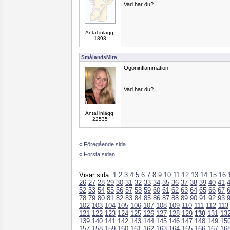
Vad har du?
Antal inlägg:
1898
SmålandsMira
Ögoninflammation
Vad har du?
Antal inlägg:
22535
« Föregående sida
« Första sidan
Visar sida:
1
2
3
4
5
6
7
8
9
10
11
12
13
14
15
16
26
27
28
29
30
31
32
33
34
35
36
37
38
39
40
41
52
53
54
55
56
57
58
59
60
61
62
63
64
65
66
67
78
79
80
81
82
83
84
85
86
87
88
89
90
91
92
93
102
103
104
105
106
107
108
109
110
111
112
113
121
122
123
124
125
126
127
128
129
130
131
13
139
140
141
142
143
144
145
146
147
148
149
15
157
158
159
160
161
162
163
164
165
166
167
16