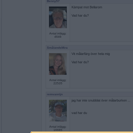
Benny57
Kämpat mot Bellarom
Vad har du?
Antal inlägg:
4646
SmålandsMira
Vit målarfärg över hela mig
Vad har du?
Antal inlägg:
22535
remvanrijn
jag har inte snubblat över målarburken ...
vad har du
Antal inlägg:
16685