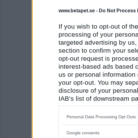
SmålandsMira
www.betapet.se -
Do Not Process 
Fått bort det mesta
Vad har du?
If you wish to opt-out of the
processing of your personal
targeted advertising by us
Antal inlägg:
22535
section to confirm your sel
opt-out request is proces
remvanrijn
hört MammaMia och nu Adele ..
interest-based ads based o
us or personal information d
vad har du ?
your opt-out. You may separ
disclosure of your personal
Antal inlägg:
16685
IAB’s list of downstream pa
also be disclosed by us to 
Miominmio11
- Ej medlem längre
Hört och sett det samma som dig Rem :)
Downstream Participants
th
Personal Data Processing Opt Outs
Vad har du?
third parties.
Google consents
Please note that this web
Antal inlägg: