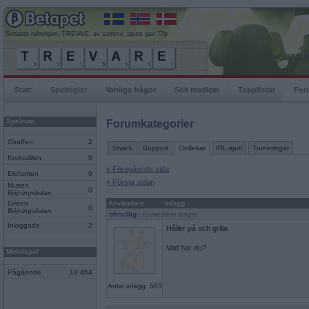
Senaste rullningen, TREVArE, av samme_spurs gav 77p
Start
Spelregler
Vanliga frågor
Sök medlem
Topplistor
For
Spelrum
Forumkategorier
Giraffen
2
Snack
Support
Ordlekar
IRL-spel
Turneringar
Krokodilen
0
« Föregående sida
Elefanten
0
« Första sidan
Musen
0
Böjningslistan
Grisen
Användare
Inlägg
0
Böjningslistan
ofrivillig
- Ej medlem längre
Inloggade
2
Håller på och grilla
Vad har du?
Mobilspel
Pågående
18 464
Antal inlägg: 563