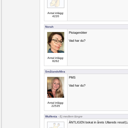
Antal inlägg:
4220
Norah
Pistagenötter
Vad har du?
Antal inlägg:
8262
SmålandsMira
PMS
Vad har du?
Antal inlägg:
22535
Wulfenia
- Ej medlem längre
ÄNTLIGEN bokat in årets Ullareds resa!(L