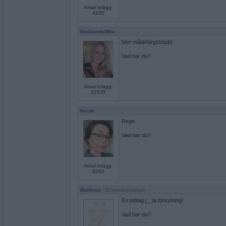
Antal inlägg:
4220
SmålandsMira
Mer målarfärgskladd
Vad har du?
Antal inlägg:
22535
Norah
Regn
Vad har du?
Antal inlägg:
8262
Wulfenia
- Ej medlem längre
En jobbig j__la förkylning!
Vad har du?