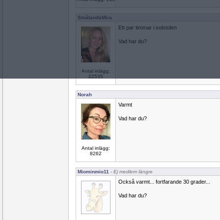
SmålandsMira
Ett par timmar i solstolen
Vad har du?
Antal inlägg:
22535
Norah
Varmt
Vad har du?
Antal inlägg:
8262
Miominmio11
- Ej medlem längre
Också varmt... fortfarande 30 grader...
Vad har du?