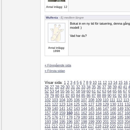
Antal inlägg: 12
Wulfenia
- Ej medlem längre
Bokat in en ny tid för tatuering, denna gång
modell :)
Vad har du?
Antal inlägg:
1898
« Föregående sida
« Första sidan
Visar sida:
1
2
3
4
5
6
7
8
9
10
11
12
13
14
15
16
26
27
28
29
30
31
32
33
34
35
36
37
38
39
40
41
52
53
54
55
56
57
58
59
60
61
62
63
64
65
66
67
78
79
80
81
82
83
84
85
86
87
88
89
90
91
92
93
102
103
104
105
106
107
108
109
110
111
112
113
121
122
123
124
125
126
127
128
129
130
131
13
139
140
141
142
143
144
145
146
147
148
149
15
157
158
159
160
161
162
163
164
165
166
167
16
175
176
177
178
179
180
181
182
183
184
185
18
193
194
195
196
197
198
199
200
201
202
203
20
211
212
213
214
215
216
217
218
219
220
221
22