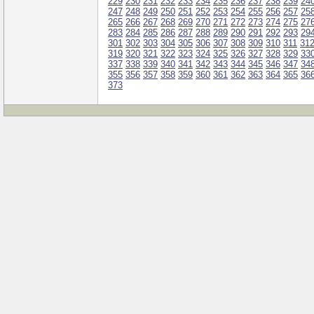
229
230
231
232
233
234
235
236
237
238
239
24
247
248
249
250
251
252
253
254
255
256
257
25
265
266
267
268
269
270
271
272
273
274
275
27
283
284
285
286
287
288
289
290
291
292
293
29
301
302
303
304
305
306
307
308
309
310
311
31
319
320
321
322
323
324
325
326
327
328
329
33
337
338
339
340
341
342
343
344
345
346
347
34
355
356
357
358
359
360
361
362
363
364
365
36
373