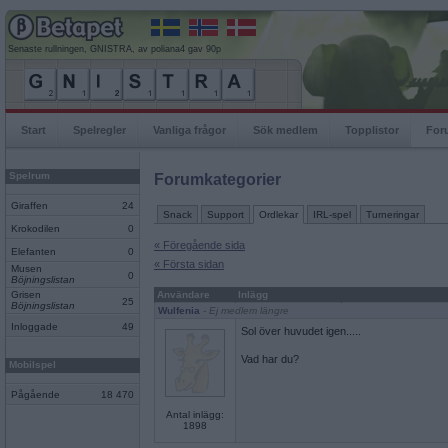
Senaste rullningen, GNISTRA, av poliana4 gav 90p
Start
Spelregler
Vanliga frågor
Sök medlem
Topplistor
For
Spelrum
Forumkategorier
Giraffen
24
Snack
Support
Ordlekar
IRL-spel
Turneringar
Krokodilen
0
« Föregående sida
Elefanten
0
« Första sidan
Musen
0
Böjningslistan
Grisen
Användare
Inlägg
25
Böjningslistan
Wulfenia
- Ej medlem längre
Inloggade
49
Sol över huvudet igen.....
Vad har du?
Mobilspel
Pågående
18 470
Antal inlägg:
1898