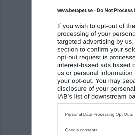
SmålandsMira
www.betapet.se -
Do Not Process 
Skoskav
Vad har du?
If you wish to opt-out of the
processing of your personal
targeted advertising by us
Antal inlägg:
22535
section to confirm your sel
opt-out request is proces
tingand
Tagit ett glas rosé
interest-based ads based o
Vad har du?
us or personal information d
your opt-out. You may separ
disclosure of your personal
Antal inlägg: 167
IAB’s list of downstream pa
lovesun
also be disclosed by us to 
En godispåse
Downstream Participants
th
Personal Data Processing Opt Outs
Vad har du?
third parties.
Google consents
Antal inlägg:
Please note that this web
1285