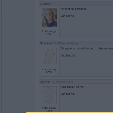
Jelenas77
Mycket ont i kroppen!
Vad har du?
Antal inlägg:
1798
Miominmio11
- Ej medlem längre
30 grader o molnfri himmel.... o har semest
Vad har du?
Antal inlägg:
9654
Wulfenia
- Ej medlem längre
Blivit bjuden på mat
Vad har du?
Antal inlägg:
1898