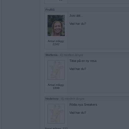
FruBlå
Just ätit...
Vad har du?
Antal inlägg:
2242
Wulfenia
- Ej medlem längre
Tittat på en ny resa
Vad har du?
Antal inlägg:
1898
Hedelene
- Ej medlem längre
Röda nya Sneakers
Vad har du?
Antal inlägg: 222