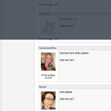
Antal inlägg: 185
Grace78
En ny vän, <3
Vad har du?
Antal inlägg: 140
SmålandsMira
Kommit hem ifrån jobbet
Vad har du?
Antal inlägg:
22535
Norah
Inte jobbat
Vad har du?