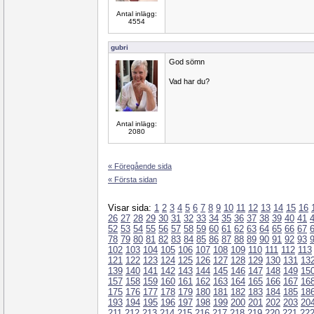
Antal inlägg:
4554
gubri
God sömn
Vad har du?
Antal inlägg:
2080
« Föregående sida
« Första sidan
Visar sida:
1
2
3
4
5
6
7
8
9
10
11
12
13
14
15
16
26
27
28
29
30
31
32
33
34
35
36
37
38
39
40
41
52
53
54
55
56
57
58
59
60
61
62
63
64
65
66
67
78
79
80
81
82
83
84
85
86
87
88
89
90
91
92
93
102
103
104
105
106
107
108
109
110
111
112
113
121
122
123
124
125
126
127
128
129
130
131
13
139
140
141
142
143
144
145
146
147
148
149
15
157
158
159
160
161
162
163
164
165
166
167
16
175
176
177
178
179
180
181
182
183
184
185
18
193
194
195
196
197
198
199
200
201
202
203
20
211
212
213
214
215
216
217
218
219
220
221
22