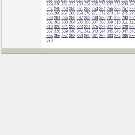
229
230
231
232
233
234
235
236
237
238
239
24
247
248
249
250
251
252
253
254
255
256
257
25
265
266
267
268
269
270
271
272
273
274
275
27
283
284
285
286
287
288
289
290
291
292
293
29
301
302
303
304
305
306
307
308
309
310
311
31
319
320
321
322
323
324
325
326
327
328
329
33
337
338
339
340
341
342
343
344
345
346
347
34
355
356
357
358
359
360
361
362
363
364
365
36
373