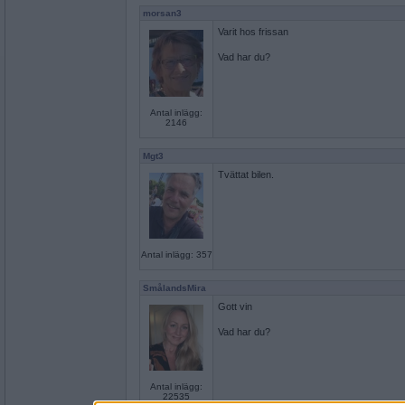
morsan3
Varit hos frissan
Vad har du?
Antal inlägg:
2146
Mgt3
Tvättat bilen.
Antal inlägg: 357
SmålandsMira
Gott vin
Vad har du?
Antal inlägg:
22535