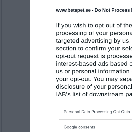
har1liten
- Ej medlem längre
www.betapet.se -
Do Not Process 
Aldrig lyckats med nåt
Vad har du darling?
If you wish to opt-out of the
processing of your personal
targeted advertising by us
Antal inlägg:
1906
section to confirm your sel
6972mona
- Ej medlem längre
opt-out request is proces
Eltandborste
interest-based ads based o
Vad har du?
us or personal information d
your opt-out. You may separ
Antal inlägg:
disclosure of your personal
9234
IAB’s list of downstream pa
Norah
also be disclosed by us to 
Godis
Downstream Participants
th
Personal Data Processing Opt Outs
Vad har du?
third parties.
Google consents
Please note that this web
Antal inlägg: