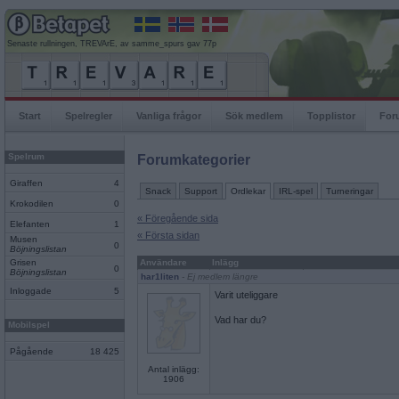
Senaste rullningen, TREVArE, av samme_spurs gav 77p
Start
Spelregler
Vanliga frågor
Sök medlem
Topplistor
For
Spelrum
Forumkategorier
Giraffen
4
Snack
Support
Ordlekar
IRL-spel
Turneringar
Krokodilen
0
« Föregående sida
Elefanten
1
« Första sidan
Musen
0
Böjningslistan
Grisen
Användare
Inlägg
0
Böjningslistan
har1liten
- Ej medlem längre
Inloggade
5
Varit uteliggare
Vad har du?
Mobilspel
Pågående
18 425
Antal inlägg:
1906