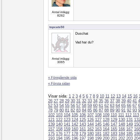
Antal inlägg:
8262
topcats50
Duschat
Vad har du?
Antal inlägg:
3065
« Föregående sida
« Första sidan
Visar sida:
1
2
3
4
5
6
7
8
9
10
11
12
13
14
15
16
26
27
28
29
30
31
32
33
34
35
36
37
38
39
40
41
52
53
54
55
56
57
58
59
60
61
62
63
64
65
66
67
78
79
80
81
82
83
84
85
86
87
88
89
90
91
92
93
102
103
104
105
106
107
108
109
110
111
112
113
121
122
123
124
125
126
127
128
129
130
131
13
139
140
141
142
143
144
145
146
147
148
149
15
157
158
159
160
161
162
163
164
165
166
167
16
175
176
177
178
179
180
181
182
183
184
185
18
193
194
195
196
197
198
199
200
201
202
203
20