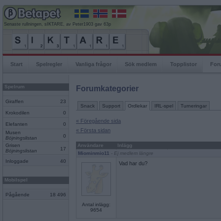
Senaste rullningen, sIKTARE, av Peter1903 gav 63p
Start
Spelregler
Vanliga frågor
Sök medlem
Topplistor
For
Spelrum
Forumkategorier
Giraffen
23
Snack
Support
Ordlekar
IRL-spel
Turneringar
Krokodilen
0
« Föregående sida
Elefanten
0
« Första sidan
Musen
0
Böjningslistan
Grisen
Användare
Inlägg
17
Böjningslistan
Miominmio11
- Ej medlem längre
Inloggade
40
Vad har du?
Mobilspel
Pågående
18 496
Antal inlägg:
9654