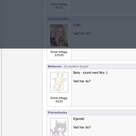
Antal inlägg:
4220
SmålandsMira
Kaffe
Vad har du?
Antal inlägg:
22535
Bellarom
- Ej medlem längre
Beta - stund med fika :)
Vad har du?
Antal inlägg:
4220
Prärieklocka
Egentid
Vad har du?