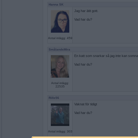
Hanna SK
Jag har ätit gott.
Vad har du?
Antal inlägg: 459
SmålandsMira
En katt som snarkar så jag inte kan somn
Vad har du?
Antal inlägg:
22535
Rille56
Vaknat för tidigt
Vad har du?
Antal inlägg: 303