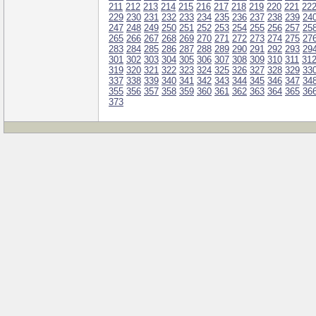
211
212
213
214
215
216
217
218
219
220
221
22
229
230
231
232
233
234
235
236
237
238
239
24
247
248
249
250
251
252
253
254
255
256
257
25
265
266
267
268
269
270
271
272
273
274
275
27
283
284
285
286
287
288
289
290
291
292
293
29
301
302
303
304
305
306
307
308
309
310
311
31
319
320
321
322
323
324
325
326
327
328
329
33
337
338
339
340
341
342
343
344
345
346
347
34
355
356
357
358
359
360
361
362
363
364
365
36
373