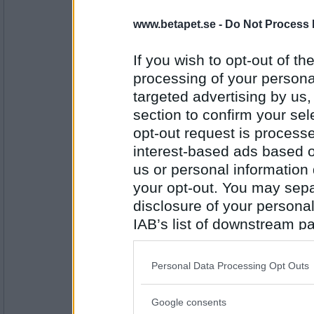
Miominmio11
- Ej medlem längre
www.betapet.se -
Do Not Process 
En kort tågresa nu till jobbet:)
Vad har du?
If you wish to opt-out of the
processing of your personal
Antal inlägg:
9654
targeted advertising by us
section to confirm your sel
SmålandsMira
opt-out request is proces
Grym huvudvärk precis innan jag börjar jo
interest-based ads based o
Vad har du?
us or personal information d
your opt-out. You may separ
Antal inlägg:
disclosure of your personal
22535
IAB’s list of downstream pa
Norah
also be disclosed by us to 
Sömnbrist
Downstream Participants
th
Vad har du?
Personal Data Processing Opt Outs
third parties.
Google consents
Antal inlägg:
Please note that this web
8262