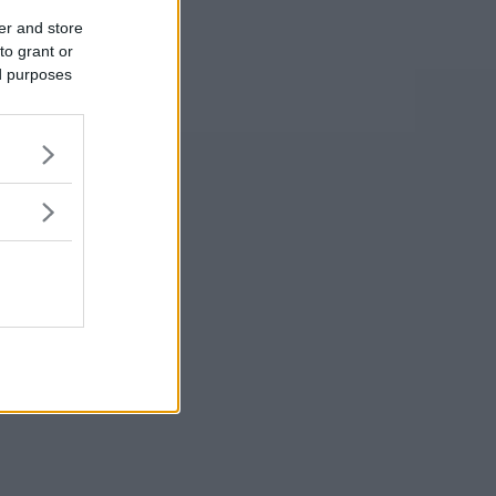
er and store
to grant or
ed purposes