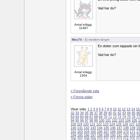
Vad har du?
Antal inlägg:
11487
Mea74
- Ej medlem längre
En dotter som tappade sin fö
Vad har du?
Antal inlägg:
1304
« Föregående sida
« Första sidan
Visar sida:
1
2
3
4
5
6
7
8
9
10
11
12
13
14
15
32
33
34
35
36
37
38
39
40
41
42
43
44
45
46
63
64
65
66
67
68
69
70
71
72
73
74
75
76
77
94
95
96
97
98
99
100
101
102
103
104
105
1
118
119
120
121
122
123
124
125
126
127
12
140
141
142
143
144
145
146
147
148
149
15
162
163
164
165
166
167
168
169
170
171
17
184
185
186
187
188
189
190
191
192
193
19
206
207
208
209
210
211
212
213
214
215
21