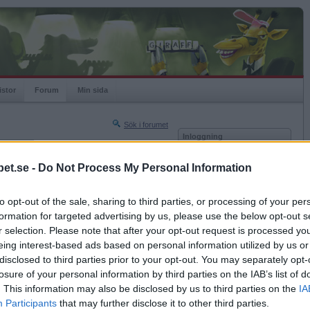
istor
Forum
Min sida
Sök i forumet
Inloggning
rneringar
Användare
et.se -
Do Not Process My Personal Information
Nästa sida »
Lösenord
Sista sidan »
to opt-out of the sale, sharing to third parties, or processing of your per
Kom ihåg mig
2017-05-17 19:26
formation for targeted advertising by us, please use the below opt-out s
Logga in
aren igång
r selection. Please note that after your opt-out request is processed y
eing interest-based ads based on personal information utilized by us or
Glömt ditt lösenord?
Få ny aktiveringslänk
disclosed to third parties prior to your opt-out. You may separately opt-
losure of your personal information by third parties on the IAB’s list of
. This information may also be disclosed by us to third parties on the
IA
Betapet är gratis!
Participants
that may further disclose it to other third parties.