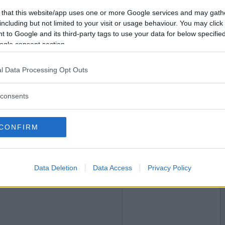
2017-05-17 21:54
Vill du bli
 that this website/app uses one or more Google services and may gath
medlem?
ängen
including but not limited to your visit or usage behaviour. You may click 
 to Google and its third-party tags to use your data for below specifi
Skapa nytt konto
ogle consent section.
l Data Processing Opt Outs
2017-05-17 22:10
consents
bbet
CONFIRM
2017-05-17 22:19
Data Deletion
Data Access
Privacy Policy