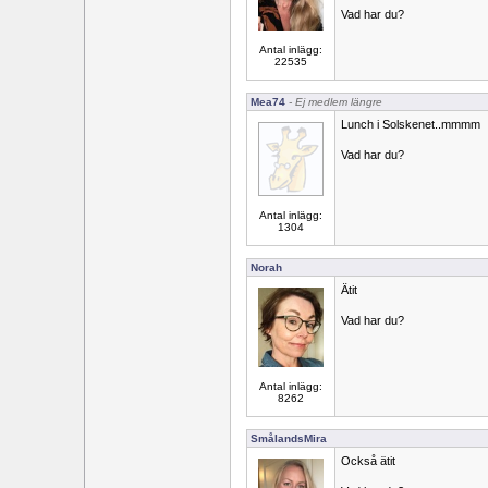
Vad har du?
Antal inlägg:
22535
Mea74
- Ej medlem längre
Lunch i Solskenet..mmmm
Vad har du?
Antal inlägg:
1304
Norah
Ätit
Vad har du?
Antal inlägg:
8262
SmålandsMira
Också ätit