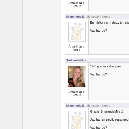
Antal inlägg:
22535
Miominmio11
- Ej medlem längre
En härligt varm dag.. är red
Vad har du?
Antal inlägg:
9654
SmålandsMira
19,3 grader i skuggan
Vad har du?
Antal inlägg:
22535
Miominmio11
- Ej medlem längre
Grattis SmålandsMira :)
Jag har en trevlig resa med s
Vad har du?