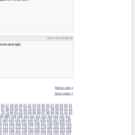
2017-05-19 09:30
rsta tand igår..
Nästa sida »
Sista sidan »
16
17
18
19
20
21
22
23
24
25
26
27
28
29
30
31
47
48
49
50
51
52
53
54
55
56
57
58
59
60
61
62
78
79
80
81
82
83
84
85
86
87
88
89
90
91
92
93
06
107
108
109
110
111
112
113
114
115
116
117
8
129
130
131
132
133
134
135
136
137
138
139
0
151
152
153
154
155
156
157
158
159
160
161
2
173
174
175
176
177
178
179
180
181
182
183
4
195
196
197
198
199
200
201
202
203
204
205
6
217
218
219
220
221
222
223
224
225
226
227