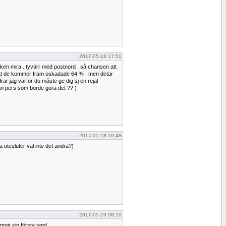
2017-05-18 17:51
öken mira . tyvärr med postnord , så chansen att
tt de kommer fram oskadade 64 % , men detär
ar jag varför du måste ge dig sj en rejäl
an pers som borde göra det ?? )
2017-05-18 19:48
utesluter väl inte det andra?)
2017-05-19 08:10
ppat sin första tand