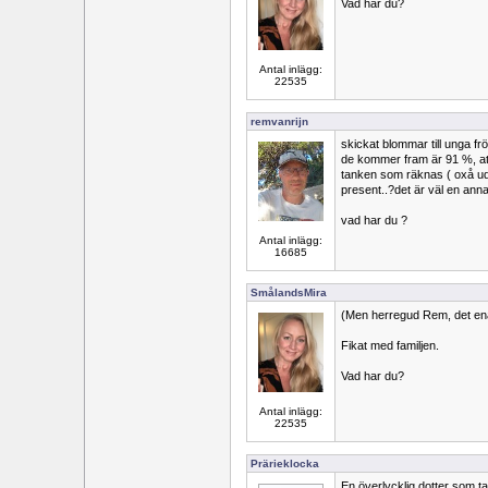
Vad har du?
Antal inlägg:
22535
remvanrijn
skickat blommar till unga fr
de kommer fram är 91 %, a
tanken som räknas ( oxå udr
present..?det är väl en ann
vad har du ?
Antal inlägg:
16685
SmålandsMira
(Men herregud Rem, det ena 
Fikat med familjen.
Vad har du?
Antal inlägg:
22535
Prärieklocka
En överlycklig dotter som ta