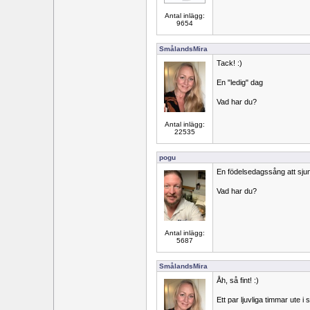
Antal inlägg:
9654
SmålandsMira
Tack! :)
En "ledig" dag
Vad har du?
Antal inlägg:
22535
pogu
En födelsedagssång att sjunga
Vad har du?
Antal inlägg:
5687
SmålandsMira
Åh, så fint! :)
Ett par ljuvliga timmar ute i 