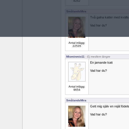
8262
SmålandsMira
Två galna katter med kväll
Vad har du?
Antal inlägg:
22535
Miominmio11
- Ej medlem längre
En jamande katt
Vad har du?
Antal inlägg:
9654
SmålandsMira
Gett mig själv en rejäl föd
Vad har du?