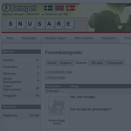
Senaste rullningen, SNUSARE, av ElinaSvart gav 65p
Start
Spelregler
Vanliga frågor
Sök medlem
Topplistor
For
Spelrum
Forumkategorier
Giraffen
27
Snack
Support
Ordlekar
IRL-spel
Turneringar
Krokodilen
0
« Föregående sida
Elefanten
2
« Första sidan
Musen
0
Böjningslistan
Grisen
Användare
Inlägg
19
Böjningslistan
Sotfinger
Inloggade
48
Nej, men tånaglar.
Mobilspel
Kan du laga en god lasagne?
Pågående
18 388
Antal inlägg:
22361