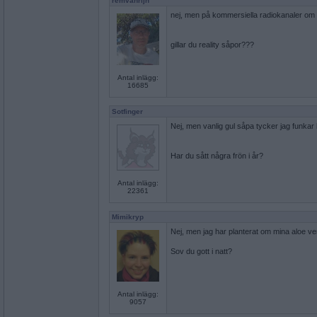
remvanrijn
nej, men på kommersiella radiokanaler om de
gillar du reality såpor???
Antal inlägg:
16685
Sotfinger
Nej, men vanlig gul såpa tycker jag funkar 
Har du sått några frön i år?
Antal inlägg:
22361
Mimikryp
Nej, men jag har planterat om mina aloe ver
Sov du gott i natt?
Antal inlägg:
9057