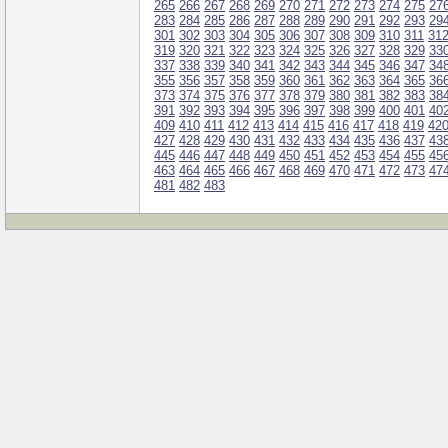
265
266
267
268
269
270
271
272
273
274
275
27
283
284
285
286
287
288
289
290
291
292
293
29
301
302
303
304
305
306
307
308
309
310
311
31
319
320
321
322
323
324
325
326
327
328
329
33
337
338
339
340
341
342
343
344
345
346
347
34
355
356
357
358
359
360
361
362
363
364
365
36
373
374
375
376
377
378
379
380
381
382
383
38
391
392
393
394
395
396
397
398
399
400
401
40
409
410
411
412
413
414
415
416
417
418
419
42
427
428
429
430
431
432
433
434
435
436
437
43
445
446
447
448
449
450
451
452
453
454
455
45
463
464
465
466
467
468
469
470
471
472
473
47
481
482
483