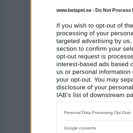
remvanrijn
nej, men det äts ändå..?=)
www.betapet.se -
Do Not Process 
har du mkt fantasi när det gäller matlagmi
If you wish to opt-out of the
processing of your personal
Antal inlägg:
16685
targeted advertising by us
section to confirm your sel
LisaE0
- Ej medlem längre
Nej, men jag har fantasi till annat skapande 
opt-out request is proces
hemlagad idag (försök och få ihop det du :)
interest-based ads based o
Är du konstnärlig?
us or personal information d
your opt-out. You may separ
Antal inlägg: 675
disclosure of your personal
remvanrijn
IAB’s list of downstream pa
nej, men du skall se när det gäller hitta ska
also be disclosed by us to 
gör du ofta en tavla..?
Downstream Participants
th
Personal Data Processing Opt Outs
third parties.
Antal inlägg:
16685
Google consents
Please note that this web