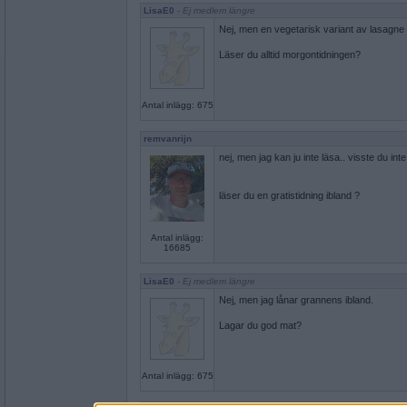
LisaE0
- Ej medlem längre
Nej, men en vegetarisk variant av lasagne ä
Läser du alltid morgontidningen?
Antal inlägg: 675
remvanrijn
nej, men jag kan ju inte läsa.. visste du int
läser du en gratistidning ibland ?
Antal inlägg:
16685
LisaE0
- Ej medlem längre
Nej, men jag lånar grannens ibland.
Lagar du god mat?
Antal inlägg: 675