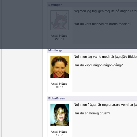
Sotfinger
Nej men jag tog igen mej lite på dagen i stäl
Har du varit med vid ett barns födelse?
Antal inlägg:
22361
Mimikryp
Nej, men jag var ju med när jag själv föddes
Har du klippt någon någon gång?
Antal inlägg:
9057
EbbaGreen
Nej, men frågan är nog snarare vem har ja
Har du en hemlig crush?
Antal inlägg:
1986