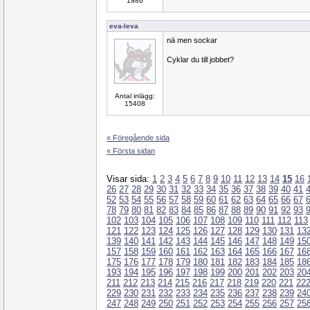
1986
eva-leva
nä men sockar
Cyklar du till jobbet?
Antal inlägg:
15408
« Föregående sida
« Första sidan
Visar sida:
1
2
3
4
5
6
7
8
9
10
11
12
13
14
15
16
26
27
28
29
30
31
32
33
34
35
36
37
38
39
40
41
52
53
54
55
56
57
58
59
60
61
62
63
64
65
66
67
78
79
80
81
82
83
84
85
86
87
88
89
90
91
92
93
102
103
104
105
106
107
108
109
110
111
112
113
121
122
123
124
125
126
127
128
129
130
131
13
139
140
141
142
143
144
145
146
147
148
149
15
157
158
159
160
161
162
163
164
165
166
167
16
175
176
177
178
179
180
181
182
183
184
185
18
193
194
195
196
197
198
199
200
201
202
203
20
211
212
213
214
215
216
217
218
219
220
221
22
229
230
231
232
233
234
235
236
237
238
239
24
247
248
249
250
251
252
253
254
255
256
257
25