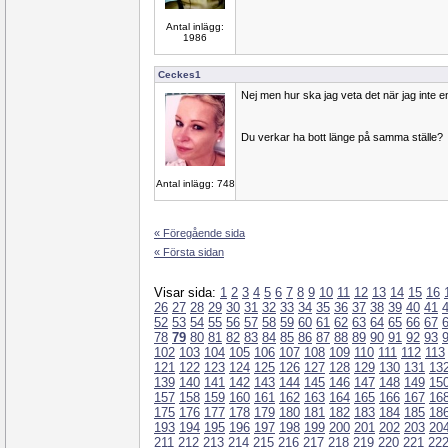
Antal inlägg:
1986
Ceckes1
Nej men hur ska jag veta det när jag inte e
Du verkar ha bott länge på samma ställe?
Antal inlägg: 748
« Föregående sida
« Första sidan
Visar sida:
1
2
3
4
5
6
7
8
9
10
11
12
13
14
15
16
26
27
28
29
30
31
32
33
34
35
36
37
38
39
40
41
52
53
54
55
56
57
58
59
60
61
62
63
64
65
66
67
78
79
80
81
82
83
84
85
86
87
88
89
90
91
92
93
102
103
104
105
106
107
108
109
110
111
112
113
121
122
123
124
125
126
127
128
129
130
131
13
139
140
141
142
143
144
145
146
147
148
149
15
157
158
159
160
161
162
163
164
165
166
167
16
175
176
177
178
179
180
181
182
183
184
185
18
193
194
195
196
197
198
199
200
201
202
203
20
211
212
213
214
215
216
217
218
219
220
221
22