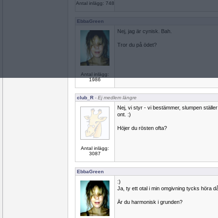
Antal inlägg: 748
EbbaGreen
Nej, jag är cynisk. Bah.
Tror du på ödet?
Antal inlägg:
1986
club_R
- Ej medlem längre
Nej, vi styr - vi bestämmer, slumpen ställer 
ont. :)
Höjer du rösten ofta?
Antal inlägg:
3087
EbbaGreen
:)
Ja, ty ett otal i min omgivning tycks höra dål
Är du harmonisk i grunden?