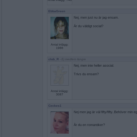
EbbaGreen
Nej, men just nu är jag ensam.
Är du väldigt social?
Antal inlägg:
1986
club_R
- Ej medlem längre
Nej, men inte heller asocial.
Trivs du ensam?
Antal inlägg:
3087
Ceckes1
Nej men jag är väl fifty/fifty..Behöver min 
Är du en romantiker?