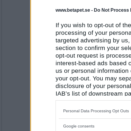
Gitarrmagnus
Nej men kör man som jag behöver man inte
www.betapet.se -
Do Not Process 
Köper du regelbundet en kvälsstidning?
If you wish to opt-out of the
processing of your personal
Antal inlägg:
targeted advertising by us
5045
section to confirm your sel
Ceckes1
opt-out request is proces
Nej men de är ju numera skvallertidningar is
gillar inte dom
interest-based ads based o
us or personal information d
Tycker du Elvis Presley var "the king"?
your opt-out. You may separ
Antal inlägg: 748
disclosure of your personal
IAB’s list of downstream pa
EbbaGreen
Nej, men han har haft en stor betydelse fö
also be disclosed by us to 
Tror du att Michael Jackson fejkade sin d
Downstream Participants
th
Personal Data Processing Opt Outs
third parties.
Antal inlägg:
Google consents
1986
Please note that this web