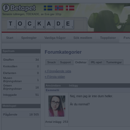
Senaste rullningen, TOCKADE, av Eva gav 101p
Start
Spelregler
Vanliga frågor
Sök medlem
Topplistor
For
Spelrum
Forumkategorier
Giraffen
34
Snack
Support
Ordlekar
IRL-spel
Turneringar
Krokodilen
0
« Föregående sida
Elefanten
0
« Första sidan
Musen
1
Böjningslistan
Grisen
Användare
Inlägg
16
Böjningslistan
Eemmelii
Inloggade
51
Nej, men jag är inte dum heller.
Är du normal?
Mobilspel
Pågående
18 505
Antal inlägg: 253