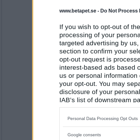
strella70
www.betapet.se -
Do Not Process 
nej, men med hjälp av träden
sitter du och myser idag framför TV:n?
If you wish to opt-out of the
processing of your personal
Antal inlägg:
1542
targeted advertising by us
section to confirm your sel
Oskar K
- Ej medlem längre
Nej, men framför datorn.
opt-out request is proces
interest-based ads based o
us or personal information d
Kan du sjunga en aria för mig?
your opt-out. You may separ
Antal inlägg:
6529
disclosure of your personal
IAB’s list of downstream pa
Sotfinger
Nej, men jag kan välan tralla en trudelutt om
also be disclosed by us to 
Downstream Participants
th
Personal Data Processing Opt Outs
Har du absolut gehör?
third parties.
Antal inlägg:
22361
Google consents
Please note that this web