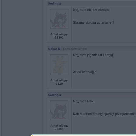
Sotfinger
Nej, men ett hett element
Skrattar du ofta av artighet?
Antal inlägg:
22361
Oskar K
- Ej medlem längre
Nej, men jag fnissar i smyg.
Är du astrolog?
Antal inlägg:
6529
Sotfinger
Nej, men Fisk.
Kan du orientera dig hjälpligt på stjärnhiml
Antal inlägg:
22361