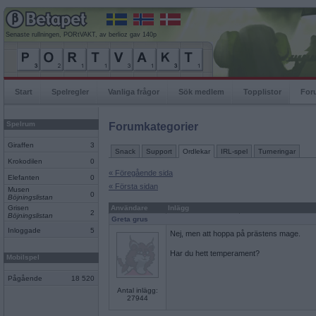
Senaste rullningen, PORtVAKT, av berlioz gav 140p
Start
Spelregler
Vanliga frågor
Sök medlem
Topplistor
For
Spelrum
Forumkategorier
Giraffen
3
Snack
Support
Ordlekar
IRL-spel
Turneringar
Krokodilen
0
« Föregående sida
Elefanten
0
« Första sidan
Musen
0
Böjningslistan
Grisen
Användare
Inlägg
2
Böjningslistan
Greta grus
Inloggade
5
Nej, men att hoppa på prästens mage.
Har du hett temperament?
Mobilspel
Pågående
18 520
Antal inlägg:
27944