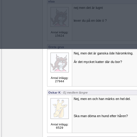
elaa
nej men det är lugnt
lever du på en öde ö ?
Antal inlägg:
15624
Greta grus
Nej, men det är ganska öde häromkring.
Är det mycket katter där du bor?
Antal inlägg:
27944
Oskar K
- Ej medlem längre
Nej, men en och han märks en hel del.
Ska man döma en hund efter håren?
Antal inlägg:
6529