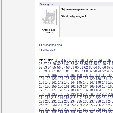
Greta grus
Nej, men min gamla strumpa.
Gör du någon nytta?
Antal inlägg:
27944
« Föregående sida
« Första sidan
Visar sida:
1
2
3
4
5
6
7
8
9
10
11
12
13
14
15
16
26
27
28
29
30
31
32
33
34
35
36
37
38
39
40
41
52
53
54
55
56
57
58
59
60
61
62
63
64
65
66
67
78
79
80
81
82
83
84
85
86
87
88
89
90
91
92
93
102
103
104
105
106
107
108
109
110
111
112
113
121
122
123
124
125
126
127
128
129
130
131
13
139
140
141
142
143
144
145
146
147
148
149
15
157
158
159
160
161
162
163
164
165
166
167
16
175
176
177
178
179
180
181
182
183
184
185
18
193
194
195
196
197
198
199
200
201
202
203
20
211
212
213
214
215
216
217
218
219
220
221
22
229
230
231
232
233
234
235
236
237
238
239
24
247
248
249
250
251
252
253
254
255
256
257
25
265
266
267
268
269
270
271
272
273
274
275
27
283
284
285
286
287
288
289
290
291
292
293
29