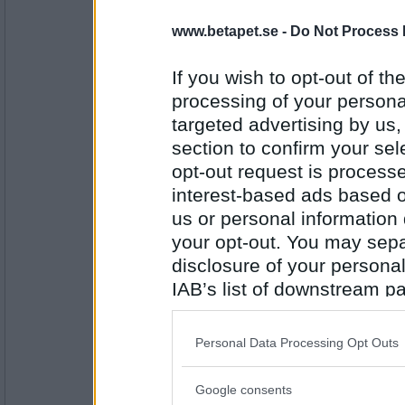
BenisU
www.betapet.se -
Do Not Process 
Nej men av blixten.
Vill du vinna massor med pengar?
If you wish to opt-out of the
processing of your personal
targeted advertising by us
Antal inlägg:
1449
section to confirm your sel
opt-out request is proces
Nickolina6
Nej, men en extra slant skulle sitta fint.
interest-based ads based o
Smörgås med körsbärsmarmelad, är det nå
us or personal information d
your opt-out. You may separ
disclosure of your personal
Antal inlägg: 810
IAB’s list of downstream pa
Lordi06
also be disclosed by us to 
Nej men gärna en ostmacka skulle sitta fint
Downstream Participants
th
Dricker du kaffe?
Personal Data Processing Opt Outs
third parties.
Google consents
Antal inlägg:
Please note that this web
3089