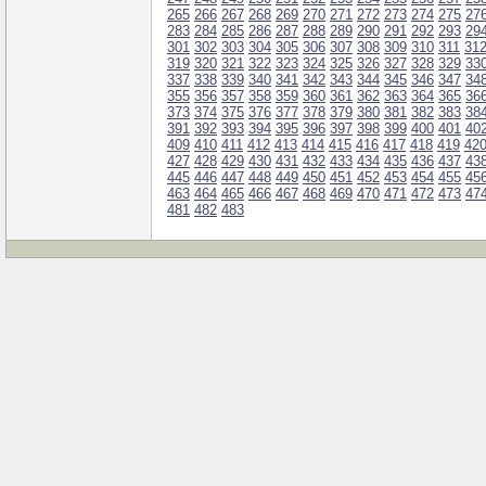
265
266
267
268
269
270
271
272
273
274
275
27
283
284
285
286
287
288
289
290
291
292
293
29
301
302
303
304
305
306
307
308
309
310
311
31
319
320
321
322
323
324
325
326
327
328
329
33
337
338
339
340
341
342
343
344
345
346
347
34
355
356
357
358
359
360
361
362
363
364
365
36
373
374
375
376
377
378
379
380
381
382
383
38
391
392
393
394
395
396
397
398
399
400
401
40
409
410
411
412
413
414
415
416
417
418
419
42
427
428
429
430
431
432
433
434
435
436
437
43
445
446
447
448
449
450
451
452
453
454
455
45
463
464
465
466
467
468
469
470
471
472
473
47
481
482
483