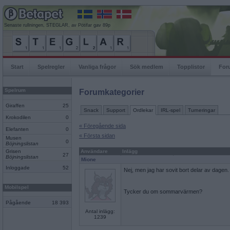
Senaste rullningen, STEGLAR, av Pötifar gav 89p
Start
Spelregler
Vanliga frågor
Sök medlem
Topplistor
For
Spelrum
Forumkategorier
Giraffen
25
Snack
Support
Ordlekar
IRL-spel
Turneringar
Krokodilen
0
« Föregående sida
Elefanten
0
« Första sidan
Musen
0
Böjningslistan
Grisen
Användare
Inlägg
27
Böjningslistan
Mione
Inloggade
52
Nej, men jag har sovit bort delar av dagen.
Mobilspel
Tycker du om sommarvärmen?
Pågående
18 393
Antal inlägg:
1239