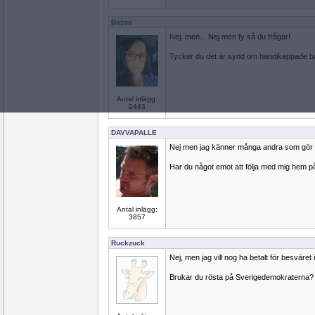
Bazoo
Nej, men... Nej men fy så du frågar!
Tycker du det är synd om handikappade b
Antal inlägg:
2443
DAVVAPALLE
Nej men jag känner många andra som gör 
Har du något emot att följa med mig hem 
Antal inlägg:
3857
Ruckzuck
Nej, men jag vill nog ha betalt för besväret ia
Brukar du rösta på Sverigedemokraterna?