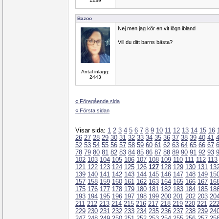
1239
Bazoo
Nej men jag kör en vit lögn ibland
Vill du ditt barns bästa?
Antal inlägg:
2443
« Föregående sida
« Första sidan
Visar sida:
1
2
3
4
5
6
7
8
9
10
11
12
13
14
15
16
26
27
28
29
30
31
32
33
34
35
36
37
38
39
40
41
52
53
54
55
56
57
58
59
60
61
62
63
64
65
66
67
78
79
80
81
82
83
84
85
86
87
88
89
90
91
92
93
102
103
104
105
106
107
108
109
110
111
112
113
121
122
123
124
125
126
127
128
129
130
131
13
139
140
141
142
143
144
145
146
147
148
149
15
157
158
159
160
161
162
163
164
165
166
167
16
175
176
177
178
179
180
181
182
183
184
185
18
193
194
195
196
197
198
199
200
201
202
203
20
211
212
213
214
215
216
217
218
219
220
221
22
229
230
231
232
233
234
235
236
237
238
239
24
247
248
249
250
251
252
253
254
255
256
257
25