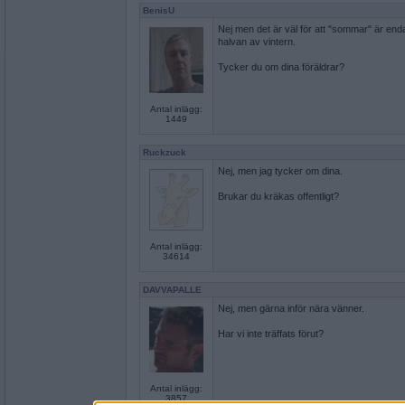
BenisU
Nej men det är väl för att "sommar" är en
halvan av vintern.
Tycker du om dina föräldrar?
Antal inlägg:
1449
Ruckzuck
Nej, men jag tycker om dina.
Brukar du kräkas offentligt?
Antal inlägg:
34614
DAVVAPALLE
Nej, men gärna inför nära vänner.
Har vi inte träffats förut?
Antal inlägg:
3857