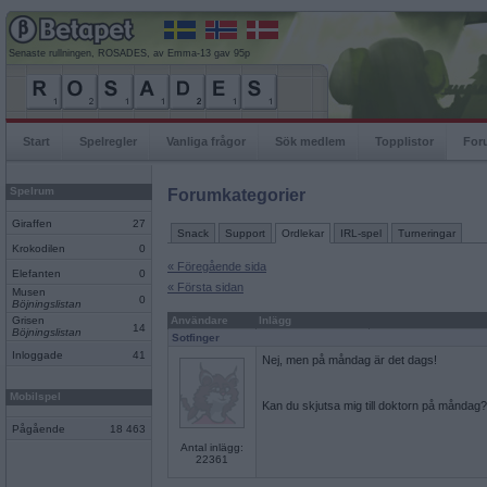
Senaste rullningen, ROSADES, av Emma-13 gav 95p
Start
Spelregler
Vanliga frågor
Sök medlem
Topplistor
For
Spelrum
Forumkategorier
Giraffen
27
Snack
Support
Ordlekar
IRL-spel
Turneringar
Krokodilen
0
« Föregående sida
Elefanten
0
« Första sidan
Musen
0
Böjningslistan
Grisen
Användare
Inlägg
14
Böjningslistan
Sotfinger
Inloggade
41
Nej, men på måndag är det dags!
Mobilspel
Kan du skjutsa mig till doktorn på måndag?
Pågående
18 463
Antal inlägg:
22361