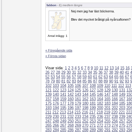
fabbon
- Ej medlem längre
Nej men jag har läst böckerna.
Blev det mycket bråkigt på nyårsaftonen?
Antal inlägg: 1
« Föregående sida
« Första sidan
Visar sida:
1
2
3
4
5
6
7
8
9
10
11
12
13
14
15
16
26
27
28
29
30
31
32
33
34
35
36
37
38
39
40
41
52
53
54
55
56
57
58
59
60
61
62
63
64
65
66
67
78
79
80
81
82
83
84
85
86
87
88
89
90
91
92
93
102
103
104
105
106
107
108
109
110
111
112
113
121
122
123
124
125
126
127
128
129
130
131
13
139
140
141
142
143
144
145
146
147
148
149
15
157
158
159
160
161
162
163
164
165
166
167
16
175
176
177
178
179
180
181
182
183
184
185
18
193
194
195
196
197
198
199
200
201
202
203
20
211
212
213
214
215
216
217
218
219
220
221
22
229
230
231
232
233
234
235
236
237
238
239
24
247
248
249
250
251
252
253
254
255
256
257
25
265
266
267
268
269
270
271
272
273
274
275
27
283
284
285
286
287
288
289
290
291
292
293
29