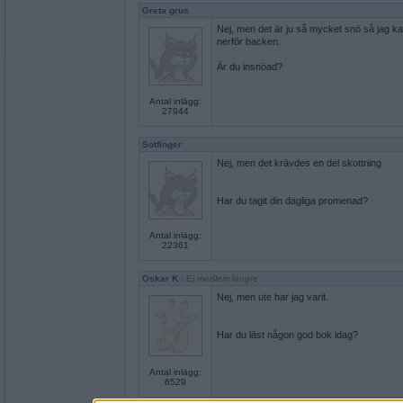
Greta grus
Nej, men det är ju så mycket snö så jag ka
nerför backen.
Är du insnöad?
Antal inlägg:
27944
Sotfinger
Nej, men det krävdes en del skottning
Har du tagit din dagliga promenad?
Antal inlägg:
22361
Oskar K
- Ej medlem längre
Nej, men ute har jag varit.
Har du läst någon god bok idag?
Antal inlägg:
6529