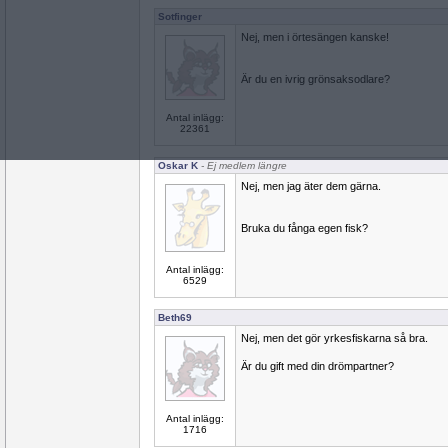
Sotfinger
Nej, men i örtesängen kanske!
Är du en ivrig grönsaksodlare?
Antal inlägg:
22361
Oskar K
- Ej medlem längre
Nej, men jag äter dem gärna.
Bruka du fånga egen fisk?
Antal inlägg:
6529
Beth69
Nej, men det gör yrkesfiskarna så bra.
Är du gift med din drömpartner?
Antal inlägg:
1716