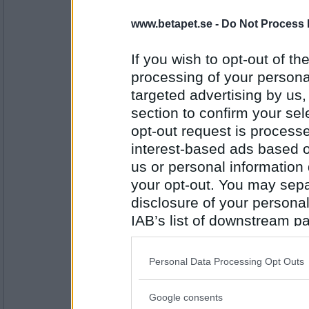
Sotfinger
www.betapet.se -
Do Not Process 
Nej, men innan jag somnar läser jag alltid 
Vill du läsa om historiska händelser?
If you wish to opt-out of the
processing of your personal
Antal inlägg:
22361
targeted advertising by us
section to confirm your sel
witchgame
nej, men gärna om historiska platser och f
opt-out request is proces
interest-based ads based o
har du stulit john blund så jag inte kan sov
us or personal information d
your opt-out. You may separ
Antal inlägg:
1826
disclosure of your personal
IAB’s list of downstream pa
Oskar K
- Ej medlem längre
also be disclosed by us to 
Nej, men jag tror att det är hans ledig kväll.
Downstream Participants
th
Personal Data Processing Opt Outs
Har någon sjungit en serenad för dig nu 
third parties.
Antal inlägg:
Google consents
6529
Please note that this web