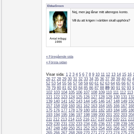
EbbaGreen
Nej, men jag lånar mitt alteregos konto.
Vill du att krigen i världen skall upphöra?
Antal inlägg:
1986
« Föregående sida
« Första sidan
Visar sida:
1
2
3
4
5
6
7
8
9
10
11
12
13
14
15
16
26
27
28
29
30
31
32
33
34
35
36
37
38
39
40
41
52
53
54
55
56
57
58
59
60
61
62
63
64
65
66
67
78
79
80
81
82
83
84
85
86
87
88
89
90
91
92
93
102
103
104
105
106
107
108
109
110
111
112
113
121
122
123
124
125
126
127
128
129
130
131
13
139
140
141
142
143
144
145
146
147
148
149
15
157
158
159
160
161
162
163
164
165
166
167
16
175
176
177
178
179
180
181
182
183
184
185
18
193
194
195
196
197
198
199
200
201
202
203
20
211
212
213
214
215
216
217
218
219
220
221
22
229
230
231
232
233
234
235
236
237
238
239
24
247
248
249
250
251
252
253
254
255
256
257
25
265
266
267
268
269
270
271
272
273
274
275
27