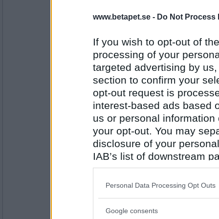
nej men vem faan orkar göra om det:P
www.betapet.se -
Do Not Process 
Är du en rolig person?
If you wish to opt-out of the
Antal inlägg: 201
processing of your personal
targeted advertising by us
EbbaGreen
Nej, men det får man väl hoppas.
section to confirm your sel
Har du skrattat så att du gråtit någon gång
opt-out request is proces
interest-based ads based o
us or personal information d
Antal inlägg:
1986
your opt-out. You may separ
disclosure of your personal
Gitarrmagnus
Nej men vem har inte gjort det
IAB’s list of downstream pa
Vill du åka till Paris
also be disclosed by us to 
Downstream Participants
th
Personal Data Processing Opt Outs
third parties.
Antal inlägg:
5045
Google consents
Please note that this web
ulla_112