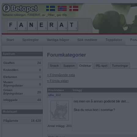
Senaste rullningen, FANERAT, av _Pillan_ gav 69p
Start
Spelregler
Vanliga frågor
Sök medlem
Topplistor
For
Spelrum
Forumkategorier
Giraffen
24
Snack
Support
Ordlekar
IRL-spel
Turneringar
Krokodilen
0
« Föregående sida
Elefanten
0
« Första sidan
Musen
0
Böjningslistan
Grisen
Användare
Inlägg
20
Böjningslistan
ulla_112
Inloggade
44
nej men en å annan godisbit blir det....
Ska du resa bort i sommar?
Mobilspel
Pågående
18 420
Antal inlägg: 201