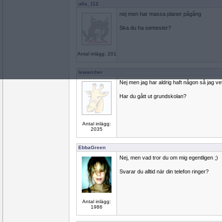
ulla_112
nej men har massa planer pågång
Ska du ha semester?
Antal inlägg: 201
lewarcher
Nej men jag har aldrig haft någon så jag v
Har du gått ut grundskolan?
Antal inlägg:
2035
EbbaGreen
Nej, men vad tror du om mig egentligen ;)
Svarar du alltid när din telefon ringer?
Antal inlägg:
1986