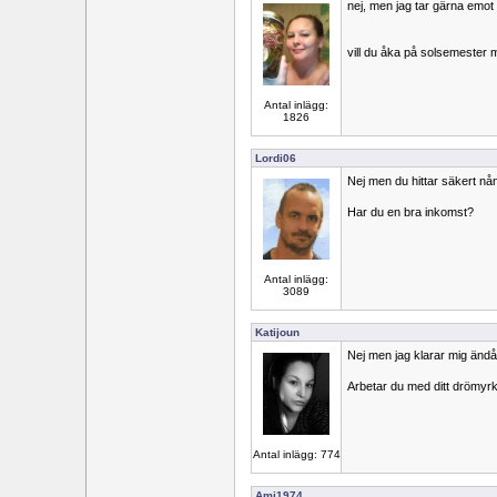
nej, men jag tar gärna emot
vill du åka på solsemester
Antal inlägg:
1826
Lordi06
Nej men du hittar säkert nå
Har du en bra inkomst?
Antal inlägg:
3089
Katijoun
Nej men jag klarar mig ändå
Arbetar du med ditt drömyr
Antal inlägg: 774
Ami1974