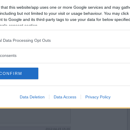
 ibland har jag svårt att få ändan ur vagnen.
Vill du bli
 that this website/app uses one or more Google services and may gath
medlem?
including but not limited to your visit or usage behaviour. You may click 
 to Google and its third-party tags to use your data for below specifi
Skapa nytt konto
ogle consent section.
l Data Processing Opt Outs
2012-04-15 10:55
 det så trött som jag är...
consents
an ska äta idag?
CONFIRM
2012-04-15 12:56
dag?
Data Deletion
Data Access
Privacy Policy
ästa som finns?
2012-04-15 15:20