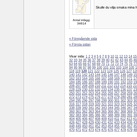
Skulle du vilja smaka mina
Antal inlägg:
34614
« Föregående sida
« Första sidan
Visar sida:
1
2
3
4
5
6
7
8
9
10
11
12
13
14
15
32
33
34
35
36
37
38
39
40
41
42
43
44
45
46
63
64
65
66
67
68
69
70
71
72
73
74
75
76
77
94
95
96
97
98
99
100
101
102
103
104
105
1
118
119
120
121
122
123
124
125
126
127
12
140
141
142
143
144
145
146
147
148
149
15
162
163
164
165
166
167
168
169
170
171
17
184
185
186
187
188
189
190
191
192
193
19
206
207
208
209
210
211
212
213
214
215
21
228
229
230
231
232
233
234
235
236
237
23
250
251
252
253
254
255
256
257
258
259
26
272
273
274
275
276
277
278
279
280
281
28
294
295
296
297
298
299
300
301
302
303
30
316
317
318
319
320
321
322
323
324
325
32
338
339
340
341
342
343
344
345
346
347
34
360
361
362
363
364
365
366
367
368
369
37
382
383
384
385
386
387
388
389
390
391
39
404
405
406
407
408
409
410
411
412
413
41
426
427
428
429
430
431
432
433
434
435
43
448
449
450
451
452
453
454
455
456
457
45
470
471
472
473
474
475
476
477
478
479
48