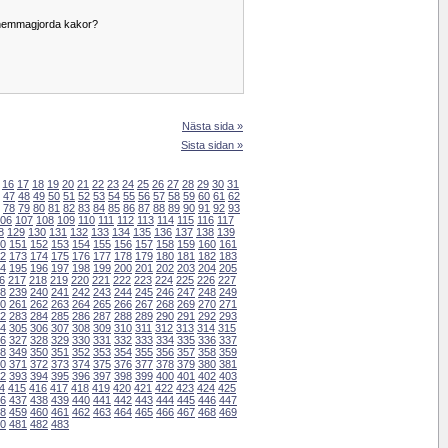
 hemmagjorda kakor?
Nästa sida »
Sista sidan »
16
17
18
19
20
21
22
23
24
25
26
27
28
29
30
31
47
48
49
50
51
52
53
54
55
56
57
58
59
60
61
62
78
79
80
81
82
83
84
85
86
87
88
89
90
91
92
93
06
107
108
109
110
111
112
113
114
115
116
117
8
129
130
131
132
133
134
135
136
137
138
139
0
151
152
153
154
155
156
157
158
159
160
161
2
173
174
175
176
177
178
179
180
181
182
183
4
195
196
197
198
199
200
201
202
203
204
205
6
217
218
219
220
221
222
223
224
225
226
227
8
239
240
241
242
243
244
245
246
247
248
249
0
261
262
263
264
265
266
267
268
269
270
271
2
283
284
285
286
287
288
289
290
291
292
293
4
305
306
307
308
309
310
311
312
313
314
315
6
327
328
329
330
331
332
333
334
335
336
337
8
349
350
351
352
353
354
355
356
357
358
359
0
371
372
373
374
375
376
377
378
379
380
381
2
393
394
395
396
397
398
399
400
401
402
403
4
415
416
417
418
419
420
421
422
423
424
425
6
437
438
439
440
441
442
443
444
445
446
447
8
459
460
461
462
463
464
465
466
467
468
469
0
481
482
483