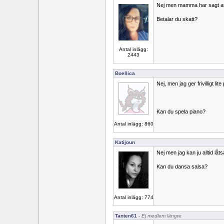
Nej men mamma har sagt att 
Betalar du skatt?
Antal inlägg:
2443
Boellica
Nej, men jag ger frivilligt l
Kan du spela piano?
Antal inlägg: 860
Katijoun
Nej men jag kan ju alltid låts
Kan du dansa salsa?
Antal inlägg: 774
Tanten61
- Ej medlem längre