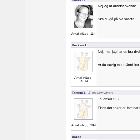
Nej jag är arbetssökande
Ska du gå på bio snart?
Antal inlägg: 114
Ruckzuck
Nej, men jag har en bra d
Är du trevlig mot människor
Antal inlägg:
34614
Tanten61
- Ej medlem längre
Ja, absolut :-)
Finns det saker du inte har 
Antal inlägg: 394
Bazoo