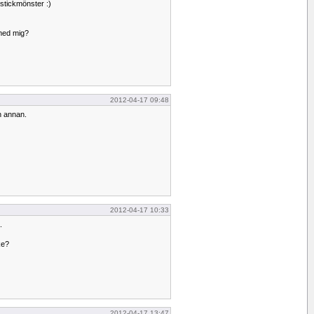
 stickmönster :)
 med mig?
2012-04-17 09:48
n annan.
2012-04-17 10:33
.
ke?
2012-04-17 13:47