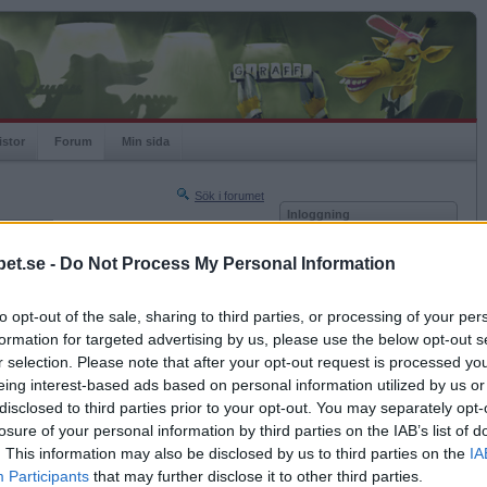
istor
Forum
Min sida
Sök i forumet
Inloggning
rneringar
Användare
et.se -
Do Not Process My Personal Information
Nästa sida »
Lösenord
Sista sidan »
to opt-out of the sale, sharing to third parties, or processing of your per
Kom ihåg mig
2012-04-15 10:07
formation for targeted advertising by us, please use the below opt-out s
Logga in
t en.
r selection. Please note that after your opt-out request is processed y
eing interest-based ads based on personal information utilized by us or
Glömt ditt lösenord?
n?
Få ny aktiveringslänk
disclosed to third parties prior to your opt-out. You may separately opt-
losure of your personal information by third parties on the IAB’s list of
. This information may also be disclosed by us to third parties on the
IA
Betapet är gratis!
Participants
that may further disclose it to other third parties.
2012-04-15 10:07