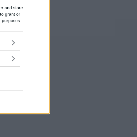
er and store
to grant or
ed purposes