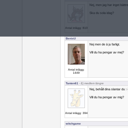
Nej, men jag har inget bättre
Ska du sola idag?
Antal inlägg: 810
BenisU
Nej men de ä ju farligt.
Vill du ha pengar av mej?
Antal inlägg:
1449
Tanten61
- Ej medlem längre
Nej, behåll dina slantar du :-
Vill du ha pengar av mig?
Antal inlägg: 394
witchgame