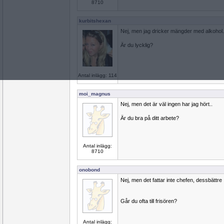
8710
kurbitshexan
Nej, men jag dricker mängder med alkohol.
Är du lycklig?
Antal inlägg: 114
moi_magnus
Nej, men det är väl ingen har jag hört..
Är du bra på ditt arbete?
Antal inlägg:
8710
onobond
Nej, men det fattar inte chefen, dessbättre
Går du ofta till frisören?
Antal inlägg: