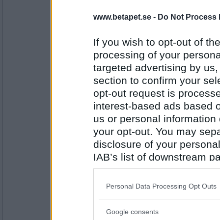
www.betapet.se -
Do Not Process 
witchgame
nej men självklart har jag det ! massor av 
If you wish to opt-out of the
processing of your personal
tycker du om din bästa vän`?
targeted advertising by us
Antal inlägg:
1826
section to confirm your sel
opt-out request is proces
kurbitshexan
interest-based ads based o
Nej men jag älskar min bästa vän! :)
us or personal information d
Är du trött idag?
your opt-out. You may separ
disclosure of your personal
Antal inlägg: 114
IAB’s list of downstream pa
also be disclosed by us to 
Ladybug1
Nej, men den tiden kommer väl
Downstream Participants
th
Personal Data Processing Opt Outs
third parties.
Har/ska du äta lunch utomhus idag?
Google consents
Please note that this web
Antal inlägg: