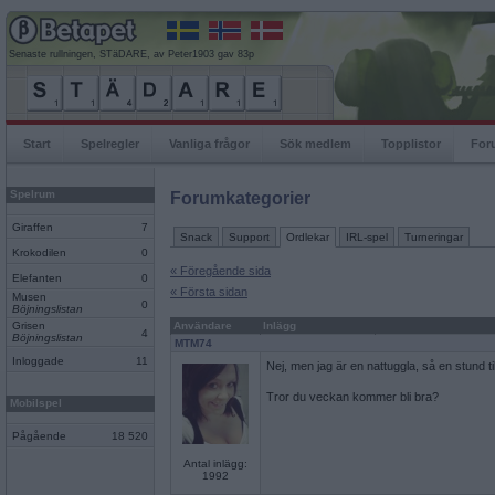
Senaste rullningen, STäDARE, av Peter1903 gav 83p
Start
Spelregler
Vanliga frågor
Sök medlem
Topplistor
For
Spelrum
Forumkategorier
Giraffen
7
Snack
Support
Ordlekar
IRL-spel
Turneringar
Krokodilen
0
« Föregående sida
Elefanten
0
« Första sidan
Musen
0
Böjningslistan
Grisen
Användare
Inlägg
4
Böjningslistan
MTM74
Inloggade
11
Nej, men jag är en nattuggla, så en stund ti
Tror du veckan kommer bli bra?
Mobilspel
Pågående
18 520
Antal inlägg:
1992