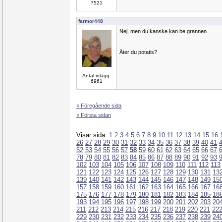
7521
farmor448
Nej, men du kanske kan be grannen
Äter du potatis?
Antal inlägg:
6961
« Föregående sida
« Första sidan
Visar sida:
1
2
3
4
5
6
7
8
9
10
11
12
13
14
15
16
26
27
28
29
30
31
32
33
34
35
36
37
38
39
40
41
52
53
54
55
56
57
58
59
60
61
62
63
64
65
66
67
78
79
80
81
82
83
84
85
86
87
88
89
90
91
92
93
102
103
104
105
106
107
108
109
110
111
112
113
121
122
123
124
125
126
127
128
129
130
131
13
139
140
141
142
143
144
145
146
147
148
149
15
157
158
159
160
161
162
163
164
165
166
167
16
175
176
177
178
179
180
181
182
183
184
185
18
193
194
195
196
197
198
199
200
201
202
203
20
211
212
213
214
215
216
217
218
219
220
221
22
229
230
231
232
233
234
235
236
237
238
239
24