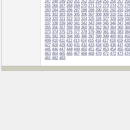
247
248
249
250
251
252
253
254
255
256
257
25
265
266
267
268
269
270
271
272
273
274
275
27
283
284
285
286
287
288
289
290
291
292
293
29
301
302
303
304
305
306
307
308
309
310
311
31
319
320
321
322
323
324
325
326
327
328
329
33
337
338
339
340
341
342
343
344
345
346
347
34
355
356
357
358
359
360
361
362
363
364
365
36
373
374
375
376
377
378
379
380
381
382
383
38
391
392
393
394
395
396
397
398
399
400
401
40
409
410
411
412
413
414
415
416
417
418
419
42
427
428
429
430
431
432
433
434
435
436
437
43
445
446
447
448
449
450
451
452
453
454
455
45
463
464
465
466
467
468
469
470
471
472
473
47
481
482
483