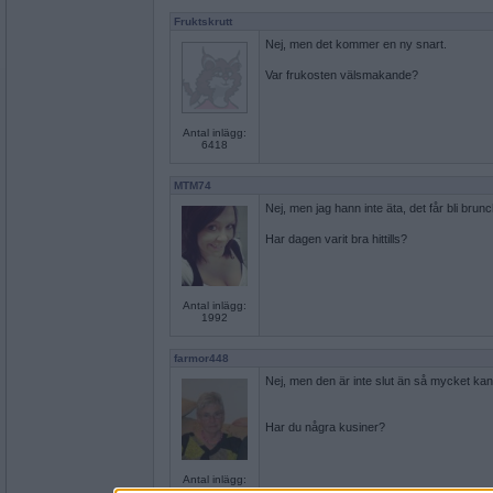
Fruktskrutt
Nej, men det kommer en ny snart.
Var frukosten välsmakande?
Antal inlägg:
6418
MTM74
Nej, men jag hann inte äta, det får bli brun
Har dagen varit bra hittills?
Antal inlägg:
1992
farmor448
Nej, men den är inte slut än så mycket ka
Har du några kusiner?
Antal inlägg:
6961