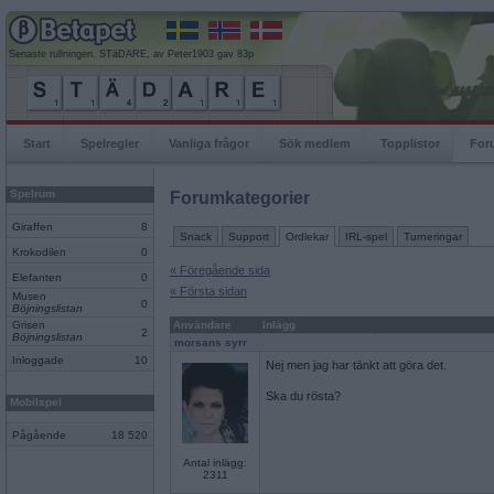
Senaste rullningen, STäDARE, av Peter1903 gav 83p
Start
Spelregler
Vanliga frågor
Sök medlem
Topplistor
For
Spelrum
Forumkategorier
Giraffen
8
Snack
Support
Ordlekar
IRL-spel
Turneringar
Krokodilen
0
« Föregående sida
Elefanten
0
« Första sidan
Musen
0
Böjningslistan
Grisen
Användare
Inlägg
2
Böjningslistan
morsans syrr
Inloggade
10
Nej men jag har tänkt att göra det.
Ska du rösta?
Mobilspel
Pågående
18 520
Antal inlägg:
2311