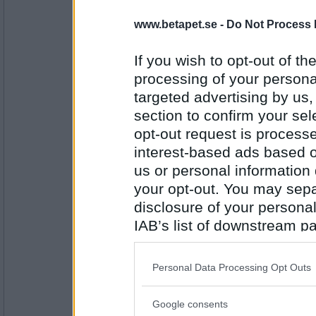
farmor448
www.betapet.se -
Do Not Process 
Ja, men det var inte helt uppriktigt menat
If you wish to opt-out of the
Pratar du skit om dina vänenr?
processing of your personal
targeted advertising by us
Antal inlägg:
6961
section to confirm your sel
opt-out request is proces
frippefrappe
Nej, men de kanske pratar skit om mig?
interest-based ads based o
us or personal information d
Kommer du svara 'Nej, men' på denna frå
your opt-out. You may separ
disclosure of your personal
Antal inlägg:
10101
IAB’s list of downstream pa
also be disclosed by us to 
farmor448
Nej, men hur kunde du gissa så rätt?
Downstream Participants
th
Personal Data Processing Opt Outs
third parties.
Är du smart?
Google consents
Please note that this web