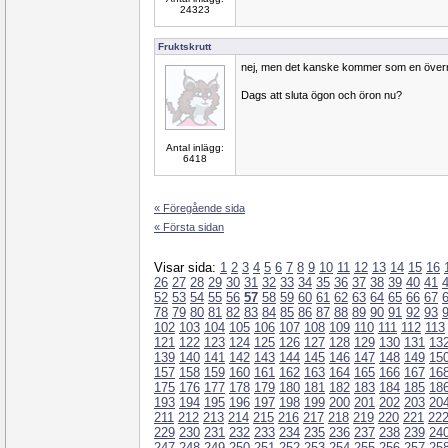
24323
Fruktskrutt
nej, men det kanske kommer som en över
Dags att sluta ögon och öron nu?
Antal inlägg:
6418
« Föregående sida
« Första sidan
Visar sida:
1
2
3
4
5
6
7
8
9
10
11
12
13
14
15
16
26
27
28
29
30
31
32
33
34
35
36
37
38
39
40
41
52
53
54
55
56
57
58
59
60
61
62
63
64
65
66
67
78
79
80
81
82
83
84
85
86
87
88
89
90
91
92
93
102
103
104
105
106
107
108
109
110
111
112
113
121
122
123
124
125
126
127
128
129
130
131
13
139
140
141
142
143
144
145
146
147
148
149
15
157
158
159
160
161
162
163
164
165
166
167
16
175
176
177
178
179
180
181
182
183
184
185
18
193
194
195
196
197
198
199
200
201
202
203
20
211
212
213
214
215
216
217
218
219
220
221
22
229
230
231
232
233
234
235
236
237
238
239
24
247
248
249
250
251
252
253
254
255
256
257
25