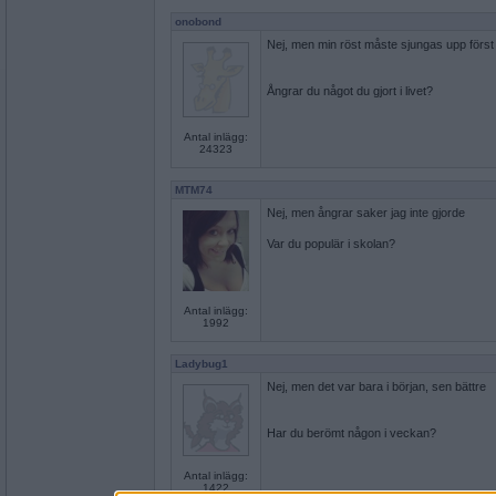
onobond
Nej, men min röst måste sjungas upp först
Ångrar du något du gjort i livet?
Antal inlägg:
24323
MTM74
Nej, men ångrar saker jag inte gjorde
Var du populär i skolan?
Antal inlägg:
1992
Ladybug1
Nej, men det var bara i början, sen bättre
Har du berömt någon i veckan?
Antal inlägg:
1422