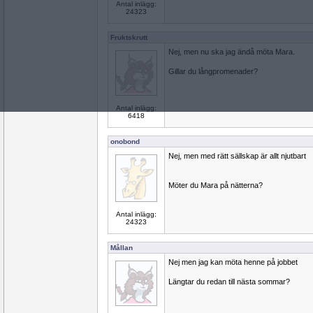
Antal inlägg:
24323
Fruktskrutt
Nej, men nu ska jag ändå möta Mara.
Gillar du långpromenader?
Antal inlägg:
6418
onobond
Nej, men med rätt sällskap är allt njutbart
Möter du Mara på nätterna?
Antal inlägg:
24323
Mållan
Nej men jag kan möta henne på jobbet
Längtar du redan till nästa sommar?