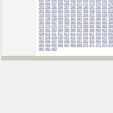
265
266
267
268
269
270
271
272
273
274
275
27
283
284
285
286
287
288
289
290
291
292
293
29
301
302
303
304
305
306
307
308
309
310
311
31
319
320
321
322
323
324
325
326
327
328
329
33
337
338
339
340
341
342
343
344
345
346
347
34
355
356
357
358
359
360
361
362
363
364
365
36
373
374
375
376
377
378
379
380
381
382
383
38
391
392
393
394
395
396
397
398
399
400
401
40
409
410
411
412
413
414
415
416
417
418
419
42
427
428
429
430
431
432
433
434
435
436
437
43
445
446
447
448
449
450
451
452
453
454
455
45
463
464
465
466
467
468
469
470
471
472
473
47
481
482
483