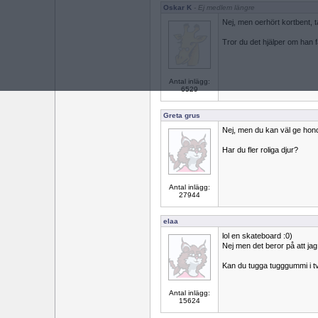
Oskar K
- Ej medlem längre
Nej, men oerhört kortbent, ta
Tror du det hjälper om han f
Antal inlägg:
6529
Greta grus
Nej, men du kan väl ge hon
Har du fler roliga djur?
Antal inlägg:
27944
elaa
lol en skateboard :0)
Nej men det beror på att jag 
Kan du tugga tugggummi i t
Antal inlägg:
15624