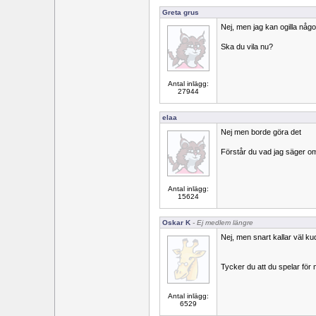
Greta grus
Nej, men jag kan ogilla någo
Ska du vila nu?
Antal inlägg:
27944
elaa
Nej men borde göra det
Förstår du vad jag säger om
Antal inlägg:
15624
Oskar K
- Ej medlem längre
Nej, men snart kallar väl ku
Tycker du att du spelar för
Antal inlägg:
6529