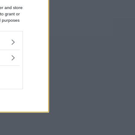
er and store
to grant or
ed purposes