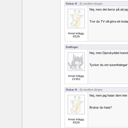
Oskar K
- Ej medlem längre
Nej, men det beror på att ja
Tror du TV vill göra ett ins
Antal inlägg:
6529
Sotfinger
Nej, men Djurskyddet kanske
Tycker du om tusenfotingar
Antal inlägg:
22361
Oskar K
- Ej medlem längre
Nej, men jag hatar dem inte 
Brukar du hata?
Antal inlägg:
6529