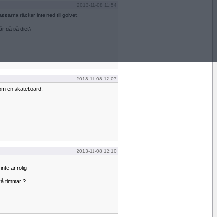
2013-11-08 11:54
ssarna räcker inte ned till golvet.
år gå på diet?
2013-11-08 12:07
om en skateboard.
2013-11-08 12:10
inte är rolig
vå timmar ?