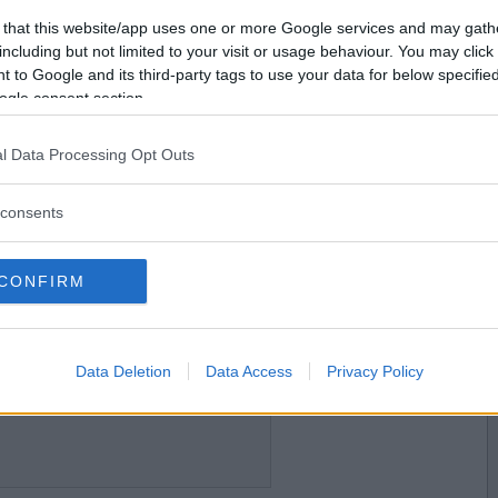
2013-11-08 11:41
Vill du bli
 that this website/app uses one or more Google services and may gath
medlem?
including but not limited to your visit or usage behaviour. You may click 
t?
 to Google and its third-party tags to use your data for below specifi
Skapa nytt konto
ogle consent section.
l Data Processing Opt Outs
2013-11-08 11:48
ken kan gå ur led, men det undrar jag.
consents
ar?
CONFIRM
2013-11-08 11:53
kna dem.
Data Deletion
Data Access
Privacy Policy