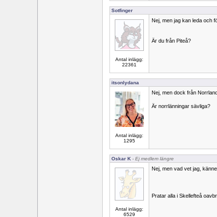
Sotfinger
Nej, men jag kan leda och f
Är du från Piteå?
Antal inlägg:
22361
itsonlydana
Nej, men dock från Norrland
Är norrlänningar sävliga?
Antal inlägg:
1295
Oskar K
- Ej medlem längre
Nej, men vad vet jag, känne
Pratar alla i Skellefteå oavb
Antal inlägg:
6529