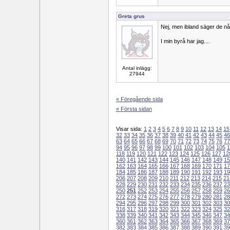
Greta grus
Nej, men ibland säger de nå
I min byrå har jag....
Antal inlägg:
27944
« Föregående sida
« Första sidan
Visar sida:
1
2
3
4
5
6
7
8
9
10
11
12
13
14
15
32
33
34
35
36
37
38
39
40
41
42
43
44
45
46
63
64
65
66
67
68
69
70
71
72
73
74
75
76
77
94
95
96
97
98
99
100
101
102
103
104
105
1
118
119
120
121
122
123
124
125
126
127
12
140
141
142
143
144
145
146
147
148
149
15
162
163
164
165
166
167
168
169
170
171
17
184
185
186
187
188
189
190
191
192
193
19
206
207
208
209
210
211
212
213
214
215
21
228
229
230
231
232
233
234
235
236
237
23
250
251
252
253
254
255
256
257
258
259
26
272
273
274
275
276
277
278
279
280
281
28
294
295
296
297
298
299
300
301
302
303
30
316
317
318
319
320
321
322
323
324
325
32
338
339
340
341
342
343
344
345
346
347
34
360
361
362
363
364
365
366
367
368
369
37
382
383
384
385
386
387
388
389
390
391
39