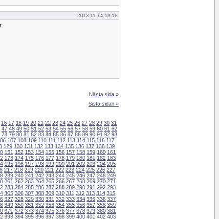
2013-11-14 19:18
t.
Nästa sida »
Sista sidan »
16
17
18
19
20
21
22
23
24
25
26
27
28
29
30
31
47
48
49
50
51
52
53
54
55
56
57
58
59
60
61
62
78
79
80
81
82
83
84
85
86
87
88
89
90
91
92
93
06
107
108
109
110
111
112
113
114
115
116
117
8
129
130
131
132
133
134
135
136
137
138
139
0
151
152
153
154
155
156
157
158
159
160
161
2
173
174
175
176
177
178
179
180
181
182
183
4
195
196
197
198
199
200
201
202
203
204
205
6
217
218
219
220
221
222
223
224
225
226
227
8
239
240
241
242
243
244
245
246
247
248
249
0
261
262
263
264
265
266
267
268
269
270
271
2
283
284
285
286
287
288
289
290
291
292
293
4
305
306
307
308
309
310
311
312
313
314
315
6
327
328
329
330
331
332
333
334
335
336
337
8
349
350
351
352
353
354
355
356
357
358
359
0
371
372
373
374
375
376
377
378
379
380
381
2
393
394
395
396
397
398
399
400
401
402
403