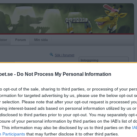
istor
Forum
Min sida
Sök i forumet
Inloggning
rneringar
Användare
et.se -
Do Not Process My Personal Information
Nästa sida »
Lösenord
Sista sidan »
to opt-out of the sale, sharing to third parties, or processing of your per
Kom ihåg mig
2013-11-08 11:38
formation for targeted advertising by us, please use the below opt-out s
Logga in
r selection. Please note that after your opt-out request is processed y
eing interest-based ads based on personal information utilized by us or
Glömt ditt lösenord?
Få ny aktiveringslänk
disclosed to third parties prior to your opt-out. You may separately opt-
losure of your personal information by third parties on the IAB’s list of
. This information may also be disclosed by us to third parties on the
IA
Betapet är gratis!
Participants
that may further disclose it to other third parties.