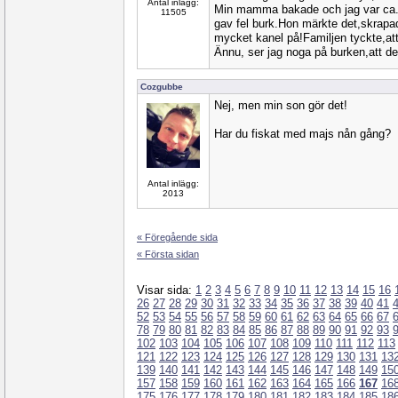
Antal inlägg:
Min mamma bakade och jag var ca.5 
11505
gav fel burk.Hon märkte det,skrapa
mycket kanel på!Familjen tyckte,att
Ännu, ser jag noga på burken,att det
Cozgubbe
Nej, men min son gör det!
Har du fiskat med majs nån gång?
Antal inlägg:
2013
« Föregående sida
« Första sidan
Visar sida:
1
2
3
4
5
6
7
8
9
10
11
12
13
14
15
16
26
27
28
29
30
31
32
33
34
35
36
37
38
39
40
41
52
53
54
55
56
57
58
59
60
61
62
63
64
65
66
67
78
79
80
81
82
83
84
85
86
87
88
89
90
91
92
93
102
103
104
105
106
107
108
109
110
111
112
113
121
122
123
124
125
126
127
128
129
130
131
13
139
140
141
142
143
144
145
146
147
148
149
15
157
158
159
160
161
162
163
164
165
166
167
16
175
176
177
178
179
180
181
182
183
184
185
18