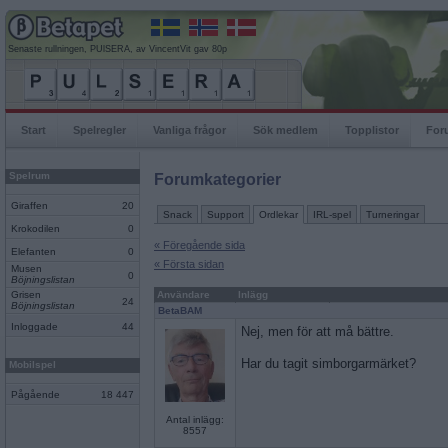
Senaste rullningen, PUlSERA, av VincentVit gav 80p
Start
Spelregler
Vanliga frågor
Sök medlem
Topplistor
For
Spelrum
Forumkategorier
Giraffen
20
Snack
Support
Ordlekar
IRL-spel
Turneringar
Krokodilen
0
« Föregående sida
Elefanten
0
« Första sidan
Musen
0
Böjningslistan
Grisen
Användare
Inlägg
24
Böjningslistan
BetaBAM
Inloggade
44
Nej, men för att må bättre.
Har du tagit simborgarmärket?
Mobilspel
Pågående
18 447
Antal inlägg:
8557