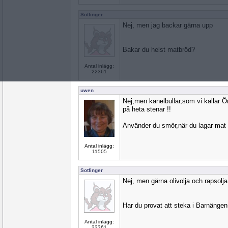
Sotfinger
Nej, men jag backar gärna upp
Bakar du helst matbröd?
Antal inlägg:
22361
uwen
Nej,men kanelbullar,som vi kallar Ö
på heta stenar !!
Använder du smör,när du lagar mat
Antal inlägg:
11505
Sotfinger
Nej, men gärna olivolja och rapsolja
Har du provat att steka i Barnängen
Antal inlägg:
22361