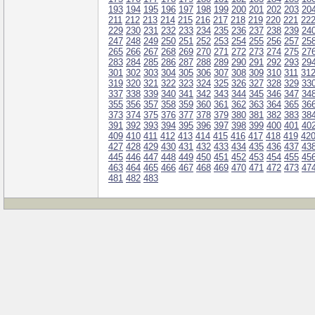
193
194
195
196
197
198
199
200
201
202
203
20
211
212
213
214
215
216
217
218
219
220
221
22
229
230
231
232
233
234
235
236
237
238
239
24
247
248
249
250
251
252
253
254
255
256
257
25
265
266
267
268
269
270
271
272
273
274
275
27
283
284
285
286
287
288
289
290
291
292
293
29
301
302
303
304
305
306
307
308
309
310
311
31
319
320
321
322
323
324
325
326
327
328
329
33
337
338
339
340
341
342
343
344
345
346
347
34
355
356
357
358
359
360
361
362
363
364
365
36
373
374
375
376
377
378
379
380
381
382
383
38
391
392
393
394
395
396
397
398
399
400
401
40
409
410
411
412
413
414
415
416
417
418
419
42
427
428
429
430
431
432
433
434
435
436
437
43
445
446
447
448
449
450
451
452
453
454
455
45
463
464
465
466
467
468
469
470
471
472
473
47
481
482
483