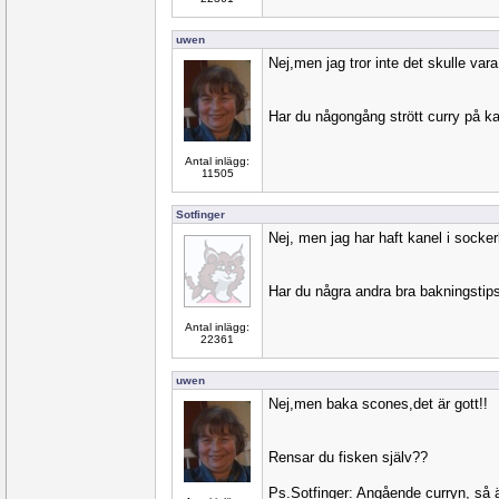
uwen
Nej,men jag tror inte det skulle vara 
Har du någongång strött curry på ka
Antal inlägg:
11505
Sotfinger
Nej, men jag har haft kanel i sockerk
Har du några andra bra bakningstip
Antal inlägg:
22361
uwen
Nej,men baka scones,det är gott!!
Rensar du fisken själv??
Ps.Sotfinger: Angående curryn, så ä