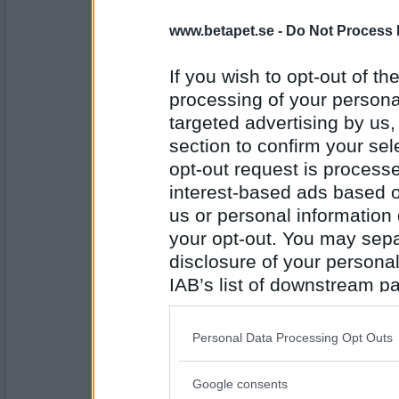
Sotfinger
www.betapet.se -
Do Not Process 
Nej, men vitterfolket tror jag finns
If you wish to opt-out of the
Har du sett ett spöke någon gång?
processing of your personal
Antal inlägg:
targeted advertising by us
22361
section to confirm your sel
uwen
opt-out request is proces
Nej,men något var det !!
interest-based ads based o
us or personal information d
Har du sett gårdstomten eller hust
your opt-out. You may separ
Antal inlägg:
disclosure of your personal
11505
IAB’s list of downstream pa
Sotfinger
also be disclosed by us to 
Nej, men jag skulle gärna vilja.
Downstream Participants
th
Personal Data Processing Opt Outs
third parties.
Sätter du ut gröt till tomten?
Google consents
Antal inlägg:
Please note that this web
22361