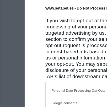
Miominmio11
- Ej medlem längre
www.betapet.se -
Do Not Process 
Nej, men det blir annan dans på kvällen :)
Brukar du ha blomsterkrans i håret på mi
If you wish to opt-out of the
processing of your personal
Antal inlägg:
targeted advertising by us
9654
section to confirm your sel
Norah
opt-out request is proces
Nej, men kanske det blir debut för det i år.
interest-based ads based o
Har du särskilda midsommartraditioner?
us or personal information d
your opt-out. You may separ
Antal inlägg:
disclosure of your personal
8262
IAB’s list of downstream pa
Prärieklocka
also be disclosed by us to 
Nej, men jordgubbar vill jag inte vara utan
Downstream Participants
th
Har du löst korsord den här veckan?
Personal Data Processing Opt Outs
third parties.
Antal inlägg:
Google consents
Please note that this web
11487