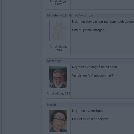
Antal inlägg:
8262
Miominmio11
- Ej medlem längre
Nej, men blev vin igår på festen och danse
Ska du jobba i morgon?
Antal inlägg:
9654
MrPeasly
Nej men ska nog få betalt ändå.
Var det en "vit" midsommar?
Antal inlägg: 714
Norah
Nej, men synnerligen!
Blir det mera fest helgen?