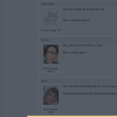
chocolate
Nej men då blir det ju inte lika kul.
Ska vi bli sams igen?
Antal inlägg: 69
Norah
Nej, men respekt måste vi visa.
Ska vi bråka jämt?
Antal inlägg:
8262
oyes
Nej, men lite ordväxling då och då har jag 
Ska du dansa kring nå'n midsommarstång 
Antal inlägg:
2266