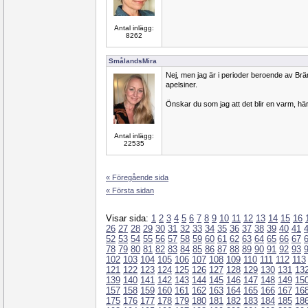
Antal inlägg:
8262
SmålandsMira
Nej, men jag är i perioder beroende av Brä
apelsiner.
Önskar du som jag att det blir en varm, hä
Antal inlägg:
22535
« Föregående sida
« Första sidan
Visar sida:
1
2
3
4
5
6
7
8
9
10
11
12
13
14
15
16
26
27
28
29
30
31
32
33
34
35
36
37
38
39
40
41
52
53
54
55
56
57
58
59
60
61
62
63
64
65
66
67
78
79
80
81
82
83
84
85
86
87
88
89
90
91
92
93
102
103
104
105
106
107
108
109
110
111
112
113
121
122
123
124
125
126
127
128
129
130
131
13
139
140
141
142
143
144
145
146
147
148
149
15
157
158
159
160
161
162
163
164
165
166
167
16
175
176
177
178
179
180
181
182
183
184
185
18