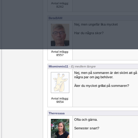
Antal inlägg:
8262
BetaBAM
Nej, men ungefär lika mycket
Har du några skor?
Antal inlägg:
8557
Miominmio11
- Ej medlem längre
Nej, men på sommaren är det skönt att gå
några par om jag behöver.
Äter du mycket grillat på sommaren?
Antal inlägg:
9654
Theresaaa
Ofta och gärna.
Semester snart?