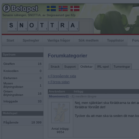
Senaste rullningen, SNOTTrA, av Stegosaurus6 gav 62p
Start
Spelregler
Vanliga frågor
Sök medlem
Topplistor
For
Spelrum
Forumkategorier
Giraffen
16
Snack
Support
Ordlekar
IRL-spel
Turneringar
Krokodilen
0
« Föregående sida
Elefanten
0
« Första sidan
Musen
1
Böjningslistan
Grisen
Användare
Inlägg
16
Böjningslistan
Miominmio11
- Ej medlem längre
Inloggade
33
Nej, men självklart ska föräldrarna ta det a
föräldrar förstått det!
Mobilspel
Tycker du att man ska ta seden dit man 
Pågående
18 399
Antal inlägg:
9654